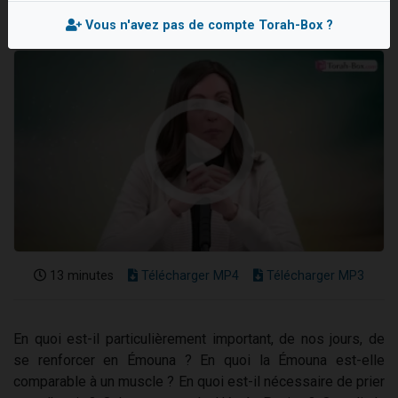
3 personnes viennent de nous rejoindre sur WhatsApp
Vous n'avez pas de compte Torah-Box ?
2 personnes viennent de nous rejoindre sur WhatsApp
3 personnes viennent de nous rejoindre sur WhatsApp
2 nouvelles musiques dans Torah-Box Music
4 personnes viennent de faire un don pour Reloger Rivka, 6 enfants, victime de violences...
13 minutes
Télécharger MP4
Télécharger MP3
En quoi est-il particulièrement important, de nos jours, de
se renforcer en Émouna ? En quoi la Émouna est-elle
comparable à un muscle ? En quoi est-il nécessaire de prier