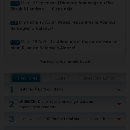
Mardi 8 Septembre |
Dinner d'hommage au Rav
J-32
Sitruk à Londres — 10 ans déjà
Dimanche 16 Août |
Venez rencontrer le Admour
J-9
de Ungvar à Natanya!
Mardi 18 Août |
Le Admour de Ungvar recevra en
J-11
plein Kikar de Natanya à Alonzo!
Voir tous les événements à venir
+ Populaires
Cours
Questions au Rav
1
Histoire - À bord du Titanic
2
URGENCE - Diane, 80 ans, en danger dans un
appartement insalubre
3
Ils ont volé 12 Sifré Torah à Levallois… mais pas la Torah