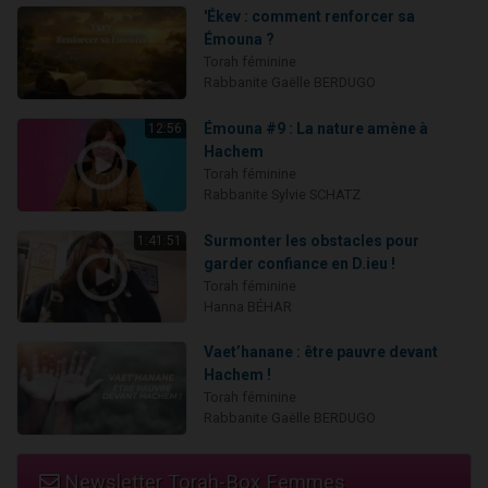
'Ékev : comment renforcer sa
Émouna ?
Torah féminine
Rabbanite Gaëlle BERDUGO
Émouna #9 : La nature amène à
12:56
Hachem
Torah féminine
Rabbanite Sylvie SCHATZ
Surmonter les obstacles pour
1:41:51
garder confiance en D.ieu !
Torah féminine
Hanna BÉHAR
Vaet’hanane : être pauvre devant
Hachem !
Torah féminine
Rabbanite Gaëlle BERDUGO
Newsletter Torah-Box Femmes