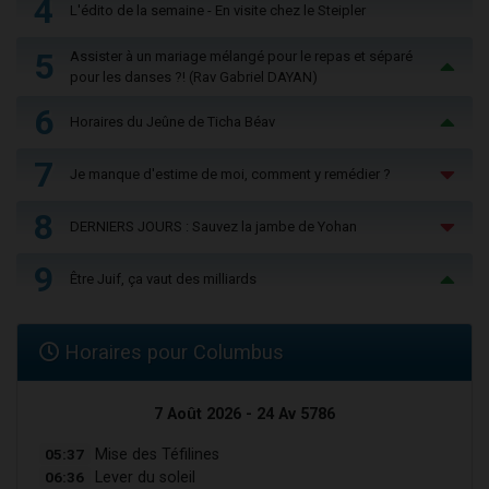
4
L'édito de la semaine - En visite chez le Steipler
5
Assister à un mariage mélangé pour le repas et séparé
pour les danses ?! (Rav Gabriel DAYAN)
6
Horaires du Jeûne de Ticha Béav
7
Je manque d'estime de moi, comment y remédier ?
8
DERNIERS JOURS : Sauvez la jambe de Yohan
9
Être Juif, ça vaut des milliards
Horaires pour Columbus
7 Août 2026 - 24 Av 5786
05:37
Mise des Téfilines
06:36
Lever du soleil