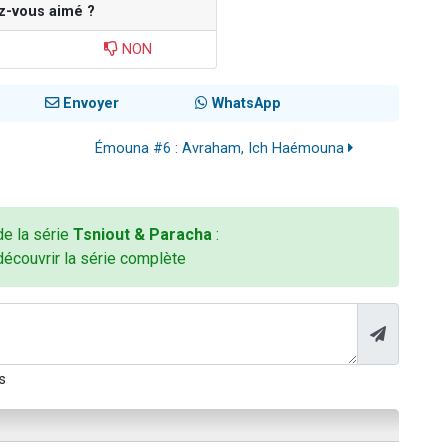
z-vous aimé ?
NON
Envoyer
WhatsApp
Émouna #6 : Avraham, Ich Haémouna
 de la série
Tsniout & Paracha
:
découvrir la série complète
s