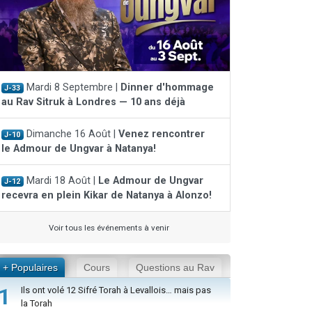
Mardi 8 Septembre |
Dinner d'hommage
J-33
au Rav Sitruk à Londres — 10 ans déjà
Dimanche 16 Août |
Venez rencontrer
J-10
le Admour de Ungvar à Natanya!
Mardi 18 Août |
Le Admour de Ungvar
J-12
recevra en plein Kikar de Natanya à Alonzo!
Voir tous les événements à venir
+ Populaires
Cours
Questions au Rav
1
Ils ont volé 12 Sifré Torah à Levallois… mais pas
la Torah