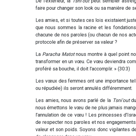
De l’extérieur, la
Tsni'out
peut sembler astre
faire pour changer son look ou sa manière de se t
Les amies, et si toutes ces lois existaient ju
que nous sommes la racine et les fondations
chacune de nos paroles (ou chacun de nos acte
protocole afin de préserver sa valeur ?
La
Paracha Matot
nous montre à quel point no
transformer en un vœu. Ce vœu deviendra com
proféré sa bouche, il doit l'accomplir. » (30:3)
Les vœux des femmes ont une importance telle, 
ou répudiée) ils seront annulés différemment.
Les amies, nous avons parlé de la
Tsni'out
du
nous émettons le vœu de ne plus jamais mang
l’annulation de ce vœu ! Les princesses d’Is
de respecter nos paroles et nos engagements. R
valeur et son poids. Soyons donc vigilantes de 