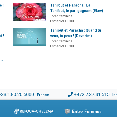
e !
Tsni'out et Paracha : La
Tsni'out, le pari gagnant (Ekev)
Torah féminine
Esther MELLOUL
Tsniout et Paracha : Quand tu
t !
veux, tu peux ! (Devarim)
Torah féminine
Esther MELLOUL
ut
+33.1.80.20.5000
+972.2.37.41.515
France
Is