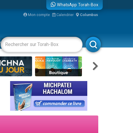
WhatsApp Torah-Box
Mon compte
Calendrier
Columbus
vertissements
Livres
Rabbanim
travers le temps