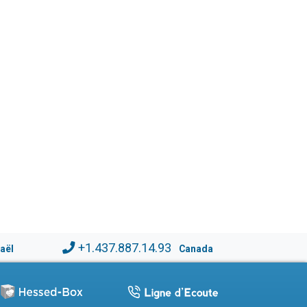
+1.437.887.14.93
raël
Canada