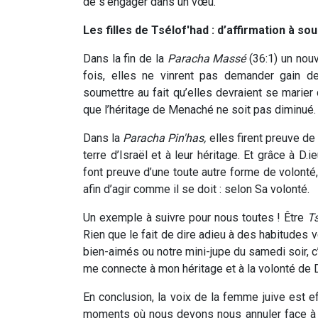
de s’engager dans un vœu.
Les filles de Tsélof'had : d’affirmation à so
Dans la fin de la
Paracha Massé
(36:1) un nouv
fois, elles ne vinrent pas demander gain d
soumettre au fait qu’elles devraient se marier 
que l’héritage de Menaché ne soit pas diminué.
Dans la
Paracha Pin'has,
elles firent preuve de
terre d’Israël et à leur héritage. Et grâce à D.
font preuve d’une toute autre forme de volonté
afin d’agir comme il se doit : selon Sa volonté.
Un exemple à suivre pour nous toutes ! Être
T
Rien que le fait de dire adieu à des habitudes 
bien-aimés ou notre mini-jupe du samedi soir, c
me connecte à mon héritage et à la volonté de D.
En conclusion, la voix de la femme juive est 
moments où nous devons nous annuler face à la