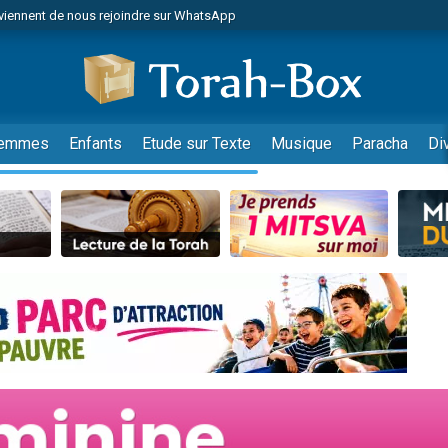
viennent de nous rejoindre sur WhatsApp
 viennent de demander une bénédiction
lles musiques dans Torah-Box Music
nnes viennent de faire un don pour Sauvez la jambe de Yohan
49 places pour étudier en groupe sur Zoom
emmes
Enfants
Etude sur Texte
Musique
Paracha
Di
viennent de nous rejoindre sur WhatsApp
viennent de nous rejoindre sur WhatsApp
viennent de nous rejoindre sur WhatsApp
les musiques dans Torah-Box Music
es viennent de faire un don pour Tsédaka : pauvres d'Israel
sion radio : Visions de grandeur n°104 : Le Chabbath et le Birkat Hamazone à 
 viennent de demander une bénédiction
49 places pour étudier en groupe sur Zoom
de donner son Maasser
ent de donner son Maasser