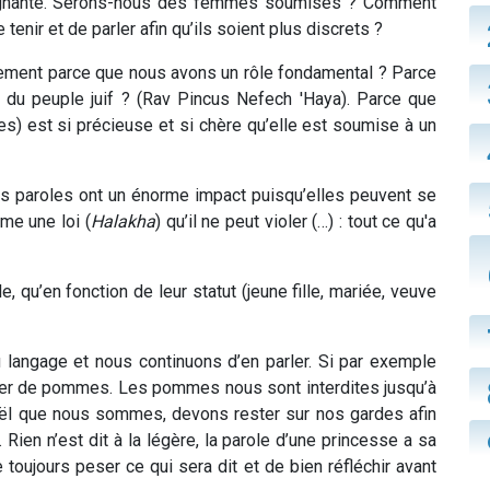
ignante. Serons-nous des femmes soumises ? Comment
enir et de parler afin qu’ils soient plus discrets ?
stement parce que nous avons un rôle fondamental ? Parce
 du peuple juif ? (Rav Pincus Nefech 'Haya). Parce que
s) est si précieuse et si chère qu’elle est soumise à un
s paroles ont un énorme impact puisqu’elles peuvent se
me une loi (
Halakha
) qu’il ne peut violer (…) : tout ce qu'a
qu’en fonction de leur statut (jeune fille, mariée, veuve
 langage et nous continuons d’en parler. Si par exemple
er de pommes. Les pommes nous sont interdites jusqu’à
raël que nous sommes, devons rester sur nos gardes afin
ien n’est dit à la légère, la parole d’une princesse a sa
toujours peser ce qui sera dit et de bien réfléchir avant