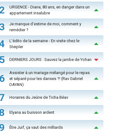
2
URGENCE - Diane, 80 ans, en danger dans un
appartement insalubre
3
Je manque d'estime de moi, comment y
remédier ?
4
L'édito de la semaine - En visite chez le
Steipler
5
DERNIERS JOURS : Sauvez la jambe de Yohan
Assister à un mariage mélangé pour le repas
6
et séparé pour les danses ?! (Rav Gabriel
DAYAN)
7
Horaires du Jeûne de Ticha Béav
8
Elyana au buisson ardent
9
Être Juif, ça vaut des milliards