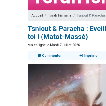
6 personn
2 personn
Accueil
Torah féminine
Tsniout & Paracha :
10 personnes
Il reste 
Tsniout & Paracha : Eveil
3 personn
toi ! (Matot-Massé)
Mis en ligne le Mardi 7 Juillet 2026
Commenter
Imprimer