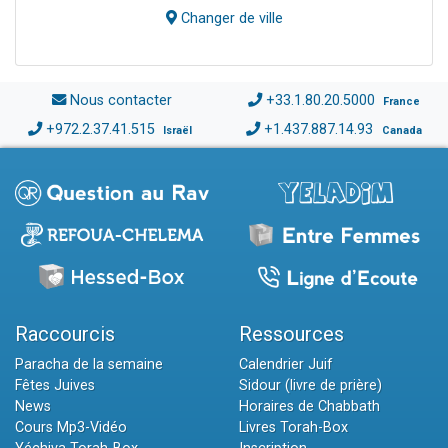
Changer de ville
Nous contacter
+33.1.80.20.5000
France
+972.2.37.41.515
+1.437.887.14.93
Israël
Canada
Raccourcis
Ressources
Paracha de la semaine
Calendrier Juif
Fêtes Juives
Sidour (livre de prière)
News
Horaires de Chabbath
Cours Mp3-Vidéo
Livres Torah-Box