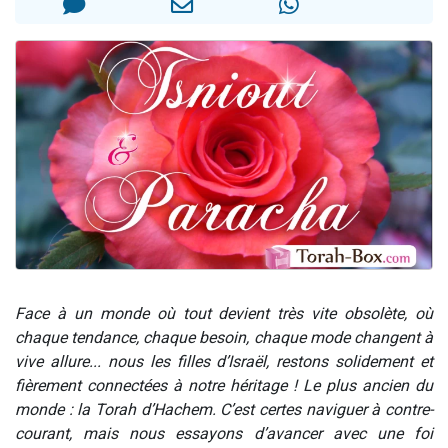
13 personnes viennent de demander une bénédiction
30 personnes viennent de faire un don pour Sauvez la jambe de Yohan
Il reste 49 places pour étudier en groupe sur Zoom
12 nouvelles musiques dans Torah-Box Music
29 personnes viennent de demander une bénédiction
Face à un monde où tout devient très vite obsolète, où
chaque tendance, chaque besoin, chaque mode changent à
vive allure... nous les filles d’Israël, restons solidement et
fièrement connectées à notre héritage ! Le plus ancien du
monde : la Torah d’Hachem. C’est certes naviguer à contre-
courant, mais nous essayons d’avancer avec une foi