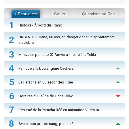
+ Populaires
Cours
Questions au Rav
1
Histoire - À bord du Titanic
2
URGENCE - Diane, 80 ans, en danger dans un appartement
insalubre
3
Mitsva en panique 😨 Arriver à l'heure à la Téfila
4
Panique à la boulangerie Cachère
5
La Paracha en 60 secondes : Réé
6
Horaires du Jeûne de Ticha Béav
7
Résumé de la Paracha Réé en animation Vidéo IA
8
Avaler son propre sang, permis ?