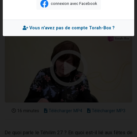
connexion avec Facebook
13 personnes viennent de demander une bénédiction
Mis en ligne le Mardi 9 Septembre 2025
30 personnes viennent de faire un don pour Sauvez la jambe de Yohan
Il reste 49 places pour étudier en groupe sur Zoom
Vous n'avez pas de compte Torah-Box ?
12 nouvelles musiques dans Torah-Box Music
29 personnes viennent de demander une bénédiction
16 minutes
Télécharger MP4
Télécharger MP3
De quoi parle le Téhilim 27 ? En quoi est-il lié aux fêtes de