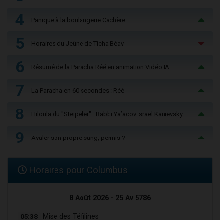
4
Panique à la boulangerie Cachère
5
Horaires du Jeûne de Ticha Béav
6
Résumé de la Paracha Réé en animation Vidéo IA
7
La Paracha en 60 secondes : Réé
8
Hiloula du "Steïpeler" : Rabbi Ya’acov Israël Kanievsky
9
Avaler son propre sang, permis ?
Horaires pour Columbus
8 Août 2026 - 25 Av 5786
05:38
Mise des Téfilines