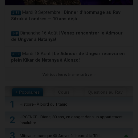
Mardi 8 Septembre |
Dinner d'hommage au Rav
J-31
Sitruk à Londres — 10 ans déjà
Dimanche 16 Août |
Venez rencontrer le Admour
J-8
de Ungvar à Natanya!
Mardi 18 Août |
Le Admour de Ungvar recevra en
J-10
plein Kikar de Natanya à Alonzo!
Voir tous les événements à venir
+ Populaires
Cours
Questions au Rav
1
Histoire - À bord du Titanic
2
URGENCE - Diane, 80 ans, en danger dans un appartement
insalubre
3
Mitsva en panique 😨 Arriver à l'heure à la Téfila