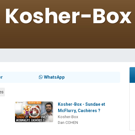
viennent de nous rejoindre sur WhatsApp
les musiques dans Torah-Box Music
es viennent de faire un don pour Tsédaka : pauvres d'Israel
sion radio : Visions de grandeur n°104 : Le Chabbath et le Birkat Hamazone à 
viennent de nous rejoindre sur WhatsApp
er
WhatsApp
es
Kosher-Box - Sundae et
McFlurry, Cachères ?
Kosher-Box
Dan COHEN