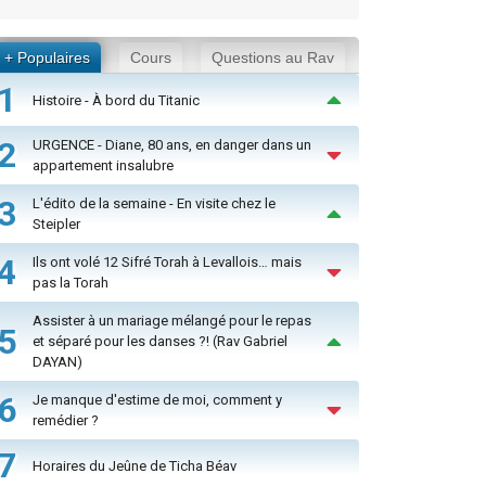
+ Populaires
Cours
Questions au Rav
1
Histoire - À bord du Titanic
2
URGENCE - Diane, 80 ans, en danger dans un
appartement insalubre
3
L'édito de la semaine - En visite chez le
Steipler
4
Ils ont volé 12 Sifré Torah à Levallois… mais
pas la Torah
Assister à un mariage mélangé pour le repas
5
et séparé pour les danses ?! (Rav Gabriel
DAYAN)
6
Je manque d'estime de moi, comment y
remédier ?
7
Horaires du Jeûne de Ticha Béav