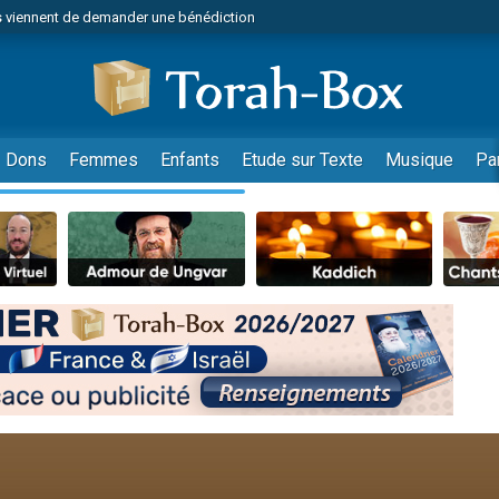
 viennent de demander une bénédiction
49 places pour étudier en groupe sur Zoom
nes viennent de faire un don pour Diane, 80 ans, dans un appartement insalu
 donner son Maasser
viennent de nous rejoindre sur WhatsApp
Dons
Femmes
Enfants
Etude sur Texte
Musique
Pa
viennent de nous rejoindre sur WhatsApp
de donner son Maasser
es viennent de faire un don pour 5 jours de vacances aux Orphelins
viennent de nous rejoindre sur WhatsApp
 viennent de demander une bénédiction
49 places pour étudier en groupe sur Zoom
nnes viennent de faire un don pour Sauvez la jambe de Yohan
lles musiques dans Torah-Box Music
viennent de nous rejoindre sur WhatsApp
viennent de nous rejoindre sur WhatsApp