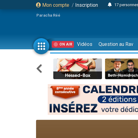
Mon compte
/
Inscription
17 personnes
Il reste 
Paracha Réé
23 person
Eva vient de
4 personnes 
Vidéos
Question au Rav
ON AIR
3 personnes 
Odaya vient 
3 personn
2 personnes 
13 personnes
Il reste 
30 perso
12 nouve
3 personnes 
2 personnes 