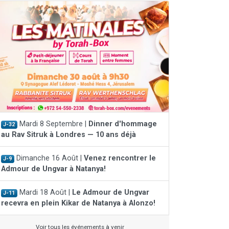
Mardi 8 Septembre |
Dinner d'hommage
J-32
au Rav Sitruk à Londres — 10 ans déjà
Dimanche 16 Août |
Venez rencontrer le
J-9
Admour de Ungvar à Natanya!
Mardi 18 Août |
Le Admour de Ungvar
J-11
recevra en plein Kikar de Natanya à Alonzo!
Voir tous les événements à venir