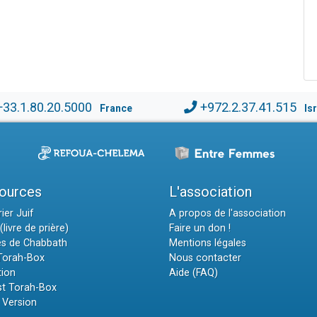
+33.1.80.20.5000
+972.2.37.41.515
France
Is
ources
L'association
ier Juif
A propos de l'association
(livre de prière)
Faire un don !
es de Chabbath
Mentions légales
 Torah-Box
Nous contacter
tion
Aide (FAQ)
t Torah-Box
 Version