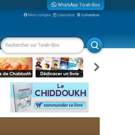
WhatsApp Torah-Box
Mon compte
Calendrier
Columbus
bre
racha
Divertissements
Livres
Rabbanim