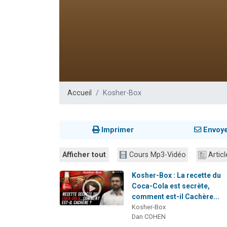
3 personnes 
2 nouvel
8 personn
Nouvelle émis
4 personnes 
Accueil
Kosher-Box
Imprimer
Envoy
Afficher tout
Cours Mp3-Vidéo
Articl
Kosher-Box : La recette du
Coca-Cola est secrète,
comment est-il Cachère...
Kosher-Box
Dan COHEN