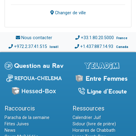
Changer de ville
Nous contacter
+33.1.80.20.5000
France
+972.2.37.41.515
+1.437.887.14.93
Israël
Canada
Raccourcis
Ressources
Paracha de la semaine
Calendrier Juif
Fêtes Juives
Sidour (livre de prière)
News
Horaires de Chabbath