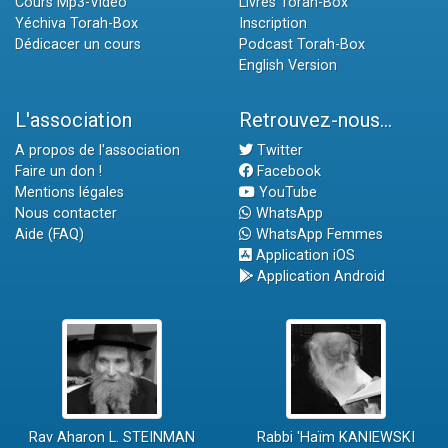
Cours Mp3-Vidéo
Livres Torah-Box
Yéchiva Torah-Box
Inscription
Dédicacer un cours
Podcast Torah-Box
English Version
L'association
Retrouvez-nous...
A propos de l'association
Twitter
Faire un don !
Facebook
Mentions légales
YouTube
Nous contacter
WhatsApp
Aide (FAQ)
WhatsApp Femmes
Application iOS
Application Android
Rav Aharon L. STEINMAN
Rabbi 'Haïm KANIEWSKI