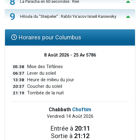
8
La Paracha en 60 secondes : Réé
9
Hiloula du "Steïpeler" : Rabbi Ya’acov Israël Kanievsky
Horaires pour Columbus
8 Août 2026 - 25 Av 5786
05:38
Mise des Téfilines
06:37
Lever du soleil
13:38
Heure de milieu du jour
20:37
Coucher du soleil
21:19
Tombée de la nuit
Chabbath
Choftim
Vendredi 14 Août 2026
Entrée à
20:11
Sortie à
21:12