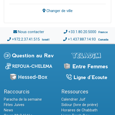
Changer de ville
Nous contacter
+33.1.80.20.5000
France
+972.2.37.41.515
+1.437.887.14.93
Israël
Canada
Raccourcis
Ressources
Paracha de la semaine
Calendrier Juif
Fêtes Juives
Sidour (livre de prière)
News
Horaires de Chabbath