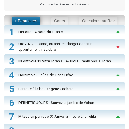
Voir tous les événements à venir
+ Populaires
Cours
Questions au Rav
1
Histoire - À bord du Titanic
2
URGENCE - Diane, 80 ans, en danger dans un
appartement insalubre
3
Ils ont volé 12 Sifré Torah à Levallois… mais pas la Torah
4
Horaires du Jeûne de Ticha Béav
5
Panique à la boulangerie Cachère
6
DERNIERS JOURS : Sauvez la jambe de Yohan
7
Mitsva en panique 😨 Arriver à l'heure à la Téfila