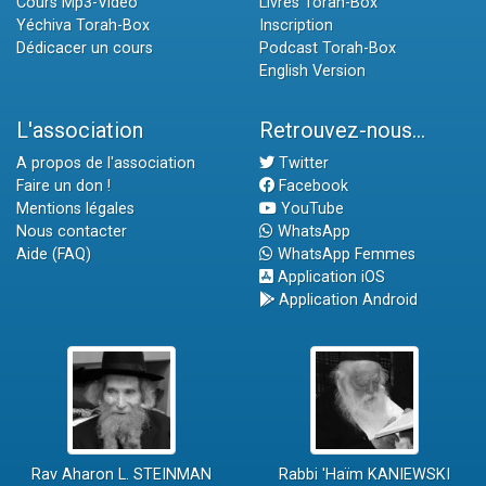
Cours Mp3-Vidéo
Livres Torah-Box
Yéchiva Torah-Box
Inscription
Dédicacer un cours
Podcast Torah-Box
English Version
L'association
Retrouvez-nous...
A propos de l'association
Twitter
Faire un don !
Facebook
Mentions légales
YouTube
Nous contacter
WhatsApp
Aide (FAQ)
WhatsApp Femmes
Application iOS
Application Android
Rav Aharon L. STEINMAN
Rabbi 'Haïm KANIEWSKI