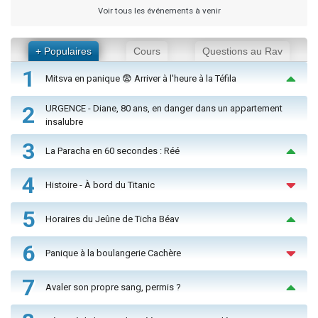
Voir tous les événements à venir
+ Populaires
Cours
Questions au Rav
1
Mitsva en panique 😨 Arriver à l'heure à la Téfila
2
URGENCE - Diane, 80 ans, en danger dans un appartement
insalubre
3
La Paracha en 60 secondes : Réé
4
Histoire - À bord du Titanic
5
Horaires du Jeûne de Ticha Béav
6
Panique à la boulangerie Cachère
7
Avaler son propre sang, permis ?