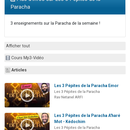
2 personnes viennent de nous rejoindre sur WhatsApp
Paracha
13 personnes viennent de demander une bénédiction
Il reste 49 places pour étudier en groupe sur Zoom
3 enseignements sur la Paracha de la semaine !
12 nouvelles musiques dans Torah-Box Music
2 personnes viennent de nous rejoindre sur WhatsApp
Afficher tout
Cours Mp3-Vidéo
Articles
Les 3 Pépites de la Paracha Emor
Les 3 Pépites de la Paracha
Rav Netanel ARFI
Les 3 Pépites de la Paracha A'haré
Mot - Kédochim
Les 3 Pépites de la Paracha