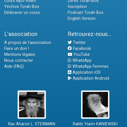
Cours Mp3-Vidéo
Livres Torah-Box
Yéchiva Torah-Box
Inscription
Dédicacer un cours
Podcast Torah-Box
English Version
L'association
Retrouvez-nous...
A propos de l'association
Twitter
Faire un don !
Facebook
Mentions légales
YouTube
Nous contacter
WhatsApp
Aide (FAQ)
WhatsApp Femmes
Application iOS
Application Android
Rav Aharon L. STEINMAN
Rabbi 'Haïm KANIEWSKI