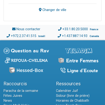
Changer de ville
Nous contacter
+33.1.80.20.5000
France
+972.2.37.41.515
+1.437.887.14.93
Israël
Canada
Raccourcis
Ressources
Paracha de la semaine
Calendrier Juif
Fêtes Juives
Sidour (livre de prière)
News
Horaires de Chabbath