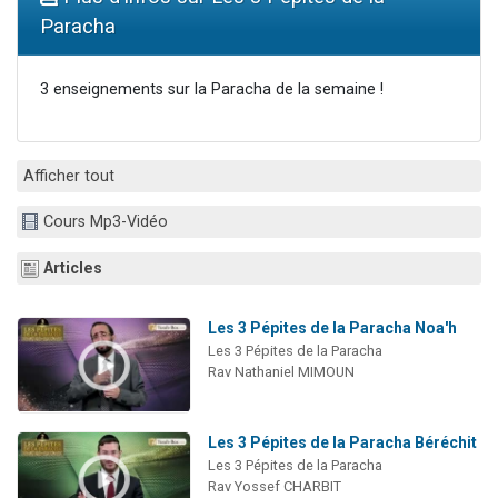
17 personnes viennent de demander une bénédiction
Paracha
4 personnes viennent de nous rejoindre sur WhatsApp
Il reste 49 places pour étudier en groupe sur Zoom
3 enseignements sur la Paracha de la semaine !
Eva vient de donner son Maasser
Eli vient de donner son Maasser
Afficher tout
Cours Mp3-Vidéo
Articles
Les 3 Pépites de la Paracha Noa'h
Les 3 Pépites de la Paracha
Rav Nathaniel MIMOUN
Les 3 Pépites de la Paracha Béréchit
Les 3 Pépites de la Paracha
Rav Yossef CHARBIT