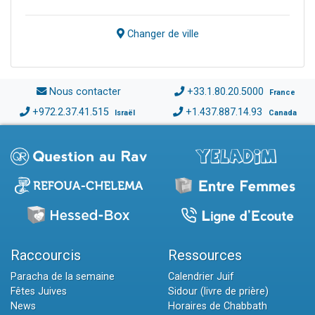
Changer de ville
Nous contacter
+33.1.80.20.5000
France
+972.2.37.41.515
+1.437.887.14.93
Israël
Canada
Raccourcis
Ressources
Paracha de la semaine
Calendrier Juif
Fêtes Juives
Sidour (livre de prière)
News
Horaires de Chabbath