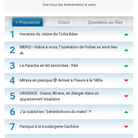
Voir tous les événements à venir
+ Populaires
Cours
Questions au Rav
1
Horaires du Jeûne de Ticha Béav
2
MERCI - Grâce à vous, l'opération de Yohan va avoir lieu
🙏
3
La Paracha en 60 secondes : Réé
4
Mitsva en panique 😨 Arriver à l'heure à la Téfila
5
URGENCE - Diane, 80 ans, en danger dans un
appartement insalubre
6
J'ai oublié les "bénédictions du matin" ?!
7
Panique à la boulangerie Cachère