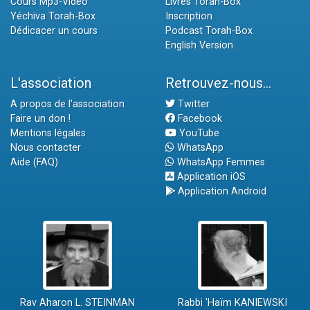
Cours Mp3-Vidéo
Livres Torah-Box
Yéchiva Torah-Box
Inscription
Dédicacer un cours
Podcast Torah-Box
English Version
L'association
Retrouvez-nous...
A propos de l'association
Twitter
Faire un don !
Facebook
Mentions légales
YouTube
Nous contacter
WhatsApp
Aide (FAQ)
WhatsApp Femmes
Application iOS
Application Android
Rav Aharon L. STEINMAN
Rabbi 'Haïm KANIEWSKI