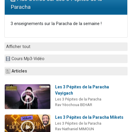
13 personnes viennent de demander une bénédiction
Paracha
30 personnes viennent de faire un don pour Sauvez la jambe de Yohan
Il reste 49 places pour étudier en groupe sur Zoom
3 enseignements sur la Paracha de la semaine !
12 nouvelles musiques dans Torah-Box Music
29 personnes viennent de demander une bénédiction
Afficher tout
Cours Mp3-Vidéo
Articles
Les 3 Pépites de la Paracha
Vayigach
Les 3 Pépites de la Paracha
Rav Yéochoua BEHAR
Les 3 Pépites de la Paracha Mikets
Les 3 Pépites de la Paracha
Rav Nathaniel MIMOUN