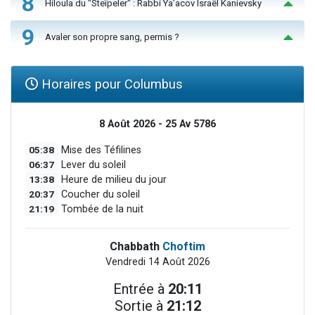
8
Hiloula du "Steïpeler" : Rabbi Ya’acov Israël Kanievsky
9
Avaler son propre sang, permis ?
Horaires pour Columbus
8 Août 2026 - 25 Av 5786
05:38
Mise des Téfilines
06:37
Lever du soleil
13:38
Heure de milieu du jour
20:37
Coucher du soleil
21:19
Tombée de la nuit
Chabbath
Choftim
Vendredi 14 Août 2026
Entrée à
20:11
Sortie à
21:12