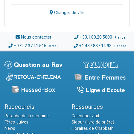
Changer de ville
Nous contacter
+33.1.80.20.5000
France
+972.2.37.41.515
+1.437.887.14.93
Israël
Canada
Raccourcis
Ressources
Paracha de la semaine
Calendrier Juif
Fêtes Juives
Sidour (livre de prière)
News
Horaires de Chabbath