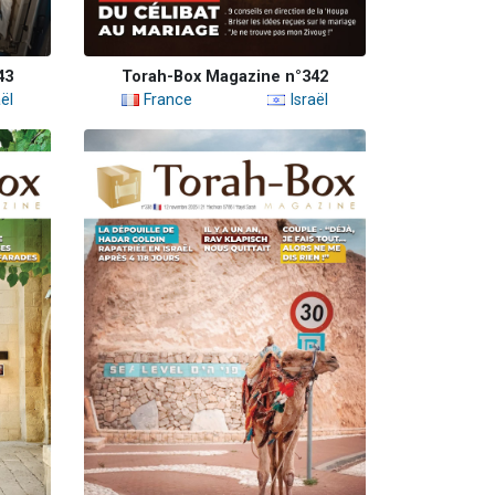
43
Torah-Box Magazine n°342
ël
France
Israël