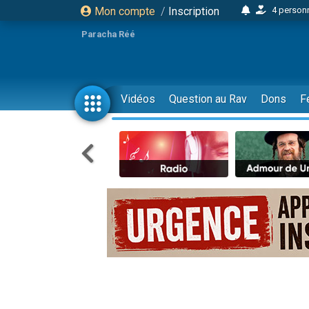
Mon compte
/
Inscription
2 personn
17 personnes
Paracha Réé
4 personnes 
Il reste 
23 person
Vidéos
Question au Rav
Dons
F
Eva vient de
4 personnes 
3 personnes 
3 personn
Odaya vient 
13 personnes
2 personnes 
30 perso
Il reste 
12 nouve