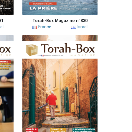
31
Torah-Box Magazine n°330
ël
France
Israël