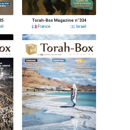
35
Torah-Box Magazine n°334
ël
France
Israël