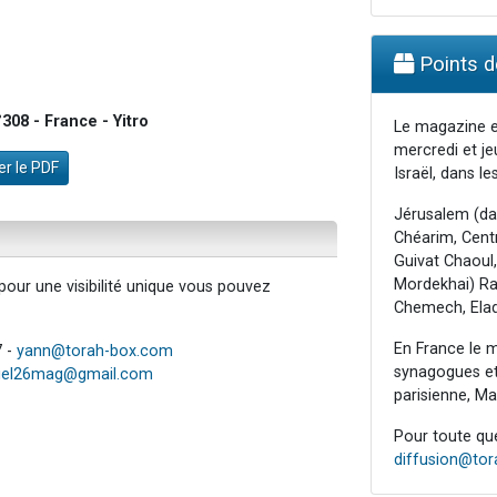
Points de
08 - France - Yitro
Le magazine e
mercredi et je
r le PDF
Israël, dans les
Jérusalem (da
Chéarim, Centr
Guivat Chaoul,
Mordekhai) Raa
our une visibilité unique vous pouvez
Chemech, Elad
En France le m
7 -
yann@torah-box.com
synagogues et 
iel26mag@gmail.com
parisienne, Mar
Pour toute ques
diffusion@to