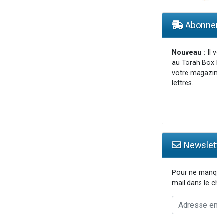
viennent de nous rejoindre sur WhatsApp
viennent de nous rejoindre sur WhatsApp
Abonnem
viennent de nous rejoindre sur WhatsApp
viennent de nous rejoindre sur WhatsApp
Nouveau :
Il 
au Torah Box 
es viennent de faire un don pour Reloger Rivka, 6 enfants, victime de violences
votre magazin
lettres.
Newslett
Pour ne manqu
mail dans le 