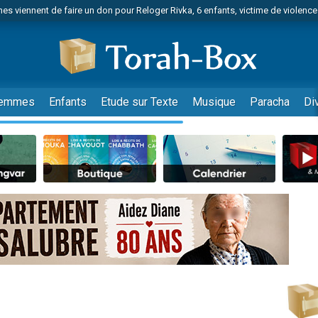
es viennent de faire un don pour 1 Journée de Vacances Pour les Enfants
 viennent de demander une bénédiction
viennent de nous rejoindre sur WhatsApp
49 places pour étudier en groupe sur Zoom
nes viennent de faire un don pour Diane, 80 ans, dans un appartement insalu
emmes
Enfants
Etude sur Texte
Musique
Paracha
Di
 donner son Maasser
viennent de nous rejoindre sur WhatsApp
viennent de nous rejoindre sur WhatsApp
es viennent de faire un don pour 5 jours de vacances aux Orphelins
de donner son Maasser
 viennent de demander une bénédiction
viennent de nous rejoindre sur WhatsApp
nnes viennent de faire un don pour Sauvez la jambe de Yohan
49 places pour étudier en groupe sur Zoom
lles musiques dans Torah-Box Music