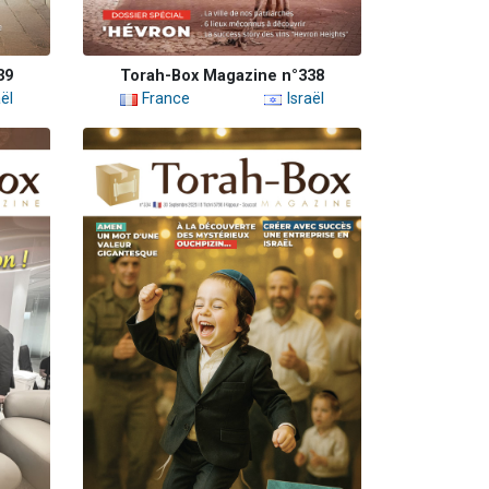
39
Torah-Box Magazine n°338
ël
France
Israël