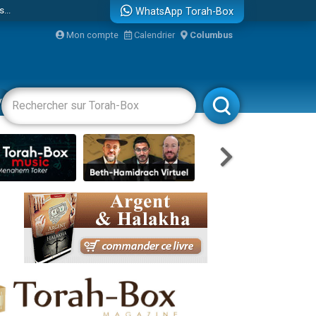
WhatsApp Torah-Box
Mon compte
Calendrier
Columbus
bre
vertissements
Livres
Rabbanim