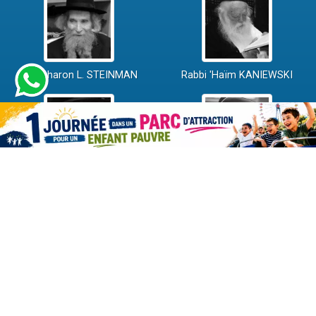
Rav Aharon L. STEINMAN
Rabbi 'Haïm KANIEWSKI
Rabbi David ABI'HSSIRA
Rav Chlomo AMAR
Rav Israël GANTZ
Rav Yossef-Haïm SITRUK