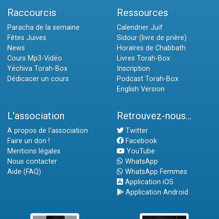
Raccourcis
Ressources
Paracha de la semaine
Calendrier Juif
Fêtes Juives
Sidour (livre de prière)
News
Horaires de Chabbath
Cours Mp3-Vidéo
Livres Torah-Box
Yéchiva Torah-Box
Inscription
Dédicacer un cours
Podcast Torah-Box
English Version
L'association
Retrouvez-nous...
A propos de l'association
Twitter
Faire un don !
Facebook
Mentions légales
YouTube
Nous contacter
WhatsApp
Aide (FAQ)
WhatsApp Femmes
Application iOS
Application Android