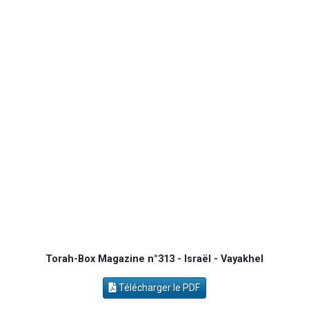
Ariel vient de donner son Maasser
Nathaniel vient de donner son Maasser
4 personnes viennent de nous rejoindre sur WhatsApp
3 personnes viennent de nous rejoindre sur WhatsApp
Odaya vient de donner son Maasser
Torah-Box Magazine n°313 - Israël - Vayakhel
Télécharger le PDF