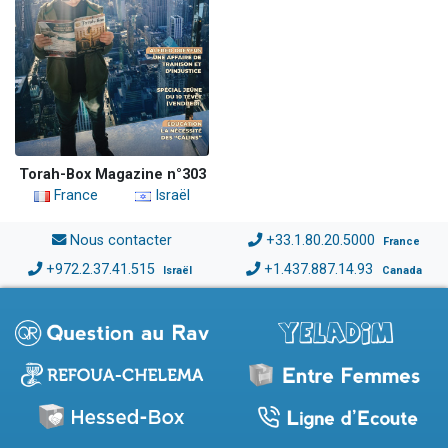
Torah-Box Magazine n°303
France
Israël
Nous contacter
+33.1.80.20.5000
France
+972.2.37.41.515
+1.437.887.14.93
Israël
Canada