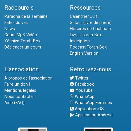
Raccourcis
Ressources
Paracha de la semaine
Calendrier Juif
Fêtes Juives
Sidour (livre de prière)
News
Horaires de Chabbath
Cours Mp3-Vidéo
Livres Torah-Box
Yéchiva Torah-Box
Inscription
Dédicacer un cours
Podcast Torah-Box
English Version
L'association
Retrouvez-nous...
A propos de l'association
Twitter
Faire un don !
Facebook
Mentions légales
YouTube
Nous contacter
WhatsApp
Aide (FAQ)
WhatsApp Femmes
Application iOS
Application Android