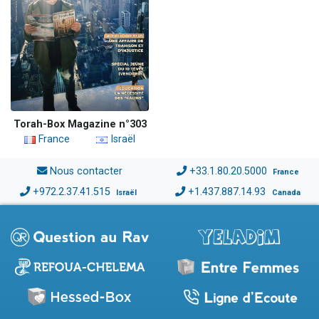
Torah-Box Magazine n°303
France
Israël
Nous contacter
+33.1.80.20.5000
France
+972.2.37.41.515
+1.437.887.14.93
Israël
Canada