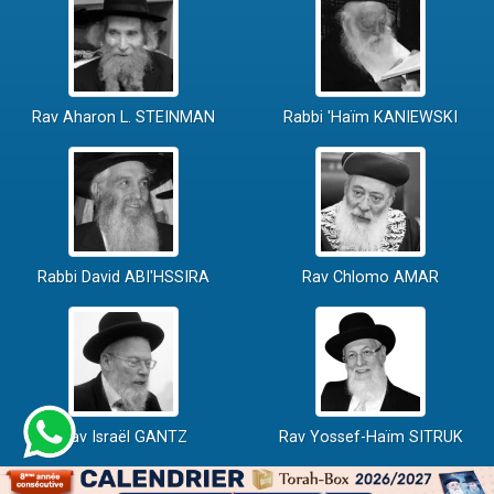
Rav Aharon L. STEINMAN
Rabbi 'Haïm KANIEWSKI
Rabbi David ABI'HSSIRA
Rav Chlomo AMAR
Rav Israël GANTZ
Rav Yossef-Haïm SITRUK