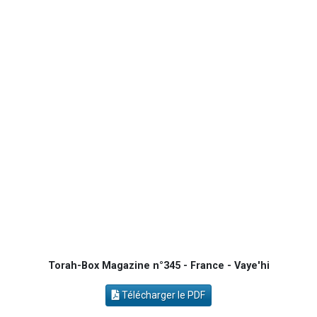
4 personnes viennent de nous rejoindre sur WhatsApp
Il reste 49 places pour étudier en groupe sur Zoom
2 personnes viennent de nous rejoindre sur WhatsApp
2 personnes viennent de nous rejoindre sur WhatsApp
Torah-Box Magazine n°345 - France - Vaye'hi
Télécharger le PDF