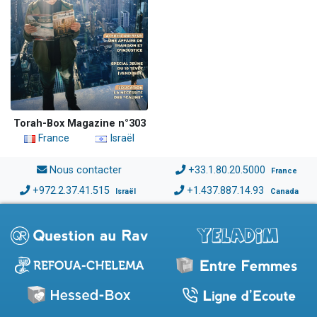
Torah-Box Magazine n°303
France
Israël
Nous contacter
+33.1.80.20.5000
France
+972.2.37.41.515
+1.437.887.14.93
Israël
Canada