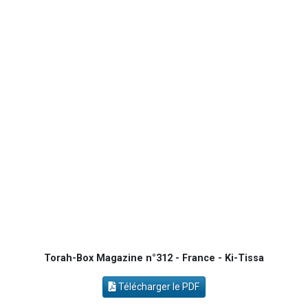
3 personnes viennent de faire un don pour Diane, 80 ans, dans un appartement insalubre
5 personnes viennent de faire un don pour Reloger Rivka, 6 enfants, victime de violences...
2 personnes viennent de faire un don pour Tsédaka : pauvres d'Israel
4 personnes viennent de nous rejoindre sur WhatsApp
53 personnes viennent de demander une bénédiction
Torah-Box Magazine n°312 - France - Ki-Tissa
Télécharger le PDF