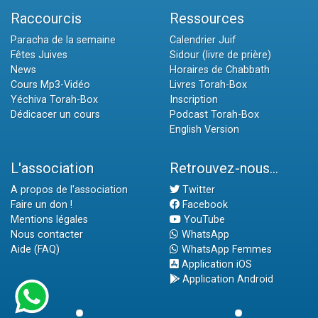
Raccourcis
Ressources
Paracha de la semaine
Calendrier Juif
Fêtes Juives
Sidour (livre de prière)
News
Horaires de Chabbath
Cours Mp3-Vidéo
Livres Torah-Box
Yéchiva Torah-Box
Inscription
Dédicacer un cours
Podcast Torah-Box
English Version
L'association
Retrouvez-nous...
A propos de l'association
Twitter
Faire un don !
Facebook
Mentions légales
YouTube
Nous contacter
WhatsApp
Aide (FAQ)
WhatsApp Femmes
Application iOS
Application Android