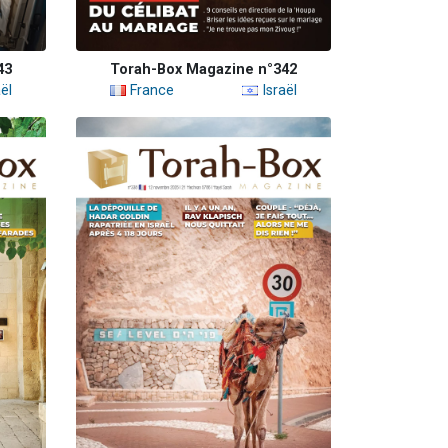
43
Torah-Box Magazine n°342
ël
France
Israël