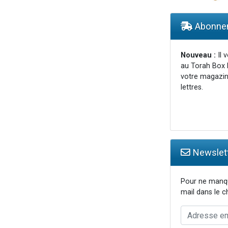
es viennent de faire un don pour Tsédaka : pauvres d'Israel
sion radio : Visions de grandeur n°104 : Le Chabbath et le Birkat Hamazone à 
Abonnem
viennent de nous rejoindre sur WhatsApp
 viennent de demander une bénédiction
Nouveau :
Il 
au Torah Box 
49 places pour étudier en groupe sur Zoom
votre magazin
lettres.
Newslett
Pour ne manqu
mail dans le 