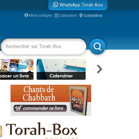
bre
WhatsApp Torah-Box
Mon compte
Calendrier
Columbus
racha
Divertissements
Livres
Rabbanim