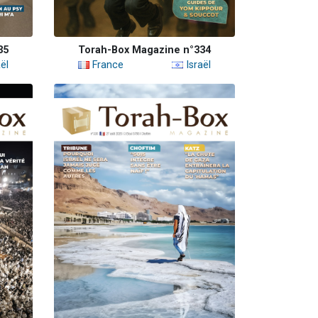
35
Torah-Box Magazine n°334
ël
France
Israël