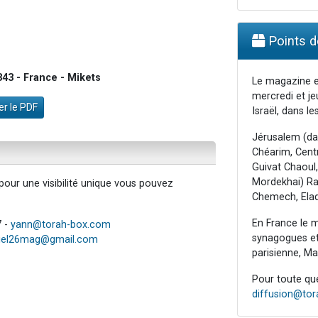
Points de
43 - France - Mikets
Le magazine e
mercredi et je
r le PDF
Israël, dans les
Jérusalem (da
Chéarim, Centr
Guivat Chaoul,
Mordekhai) Raa
our une visibilité unique vous pouvez
Chemech, Elad
En France le m
7 -
yann@torah-box.com
synagogues et 
iel26mag@gmail.com
parisienne, Mar
Pour toute ques
diffusion@to