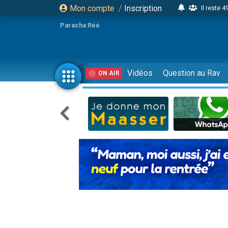
Mon compte
/
Inscription
23 person
Eva vient de
Paracha Réé
4 personnes 
3 personnes 
Odaya vient 
Vidéos
Question au Rav
ON AIR
3 personn
2 personnes 
13 personnes
Il reste 
30 perso
12 nouve
3 personnes 
2 personnes 
3 personnes 
2 nouvel