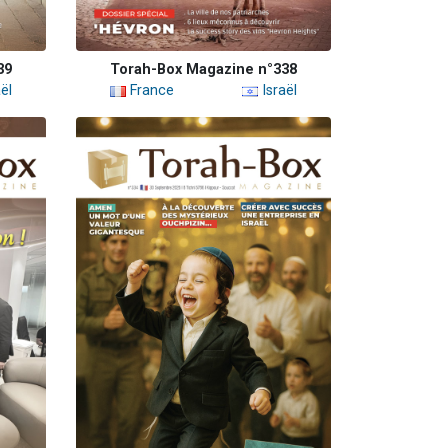
39
Torah-Box Magazine n°338
ël
France
Israël