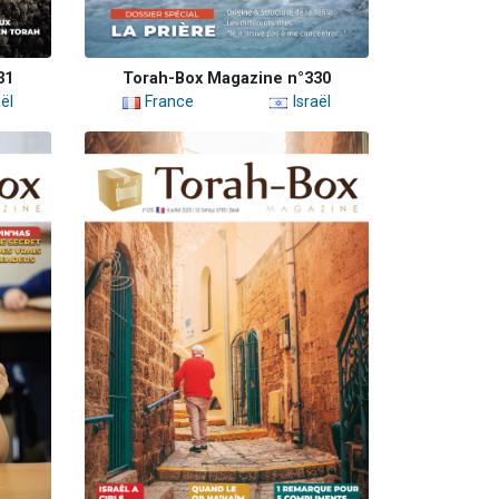
31
Torah-Box Magazine n°330
ël
France
Israël