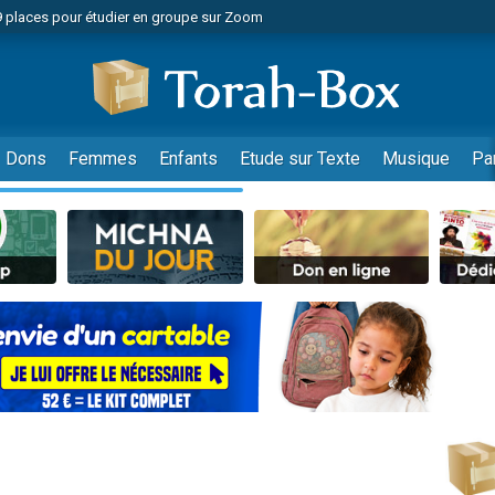
nes viennent de faire un don pour Diane, 80 ans, dans un appartement insalu
 donner son Maasser
viennent de nous rejoindre sur WhatsApp
viennent de nous rejoindre sur WhatsApp
de donner son Maasser
Dons
Femmes
Enfants
Etude sur Texte
Musique
Pa
es viennent de faire un don pour 5 jours de vacances aux Orphelins
viennent de nous rejoindre sur WhatsApp
 viennent de demander une bénédiction
49 places pour étudier en groupe sur Zoom
nnes viennent de faire un don pour Sauvez la jambe de Yohan
lles musiques dans Torah-Box Music
viennent de nous rejoindre sur WhatsApp
viennent de nous rejoindre sur WhatsApp
viennent de nous rejoindre sur WhatsApp
les musiques dans Torah-Box Music