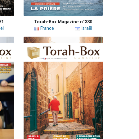
31
Torah-Box Magazine n°330
ël
France
Israël