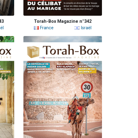
43
Torah-Box Magazine n°342
ël
France
Israël