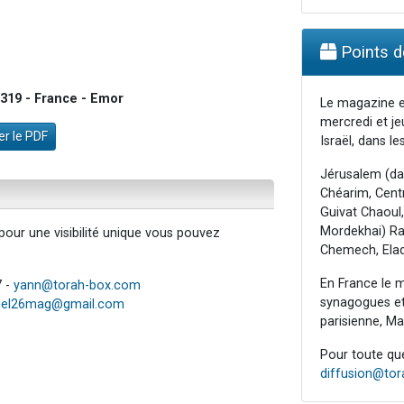
Points de
319 - France - Emor
Le magazine e
mercredi et je
r le PDF
Israël, dans les
Jérusalem (da
Chéarim, Centr
Guivat Chaoul,
Mordekhai) Raa
our une visibilité unique vous pouvez
Chemech, Elad
En France le m
7 -
yann@torah-box.com
synagogues et 
iel26mag@gmail.com
parisienne, Mar
Pour toute ques
diffusion@to