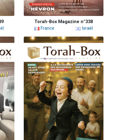
39
Torah-Box Magazine n°338
ël
France
Israël