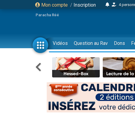
Mon compte
/
Inscription
4 personn
2 personn
Paracha Réé
17 personnes
4 personnes 
Il reste 
Vidéos
Question au Rav
Dons
F
23 person
Eva vient de
4 personnes 
3 personnes 
3 personn
Odaya vient 
13 personnes
2 personnes 
30 perso
Il reste 