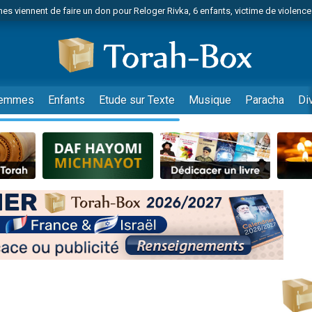
es viennent de faire un don pour Reloger Rivka, 6 enfants, victime de violences
es viennent de faire un don pour 1 Journée de Vacances Pour les Enfants
 viennent de demander une bénédiction
viennent de nous rejoindre sur WhatsApp
49 places pour étudier en groupe sur Zoom
emmes
Enfants
Etude sur Texte
Musique
Paracha
Di
nes viennent de faire un don pour Diane, 80 ans, dans un appartement insalu
 donner son Maasser
viennent de nous rejoindre sur WhatsApp
viennent de nous rejoindre sur WhatsApp
es viennent de faire un don pour 5 jours de vacances aux Orphelins
de donner son Maasser
 viennent de demander une bénédiction
viennent de nous rejoindre sur WhatsApp
nnes viennent de faire un don pour Sauvez la jambe de Yohan
49 places pour étudier en groupe sur Zoom