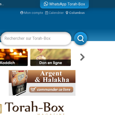
...
WhatsApp Torah-Box
Mon compte
Calendrier
Columbus
vertissements
Livres
Rabbanim
bre