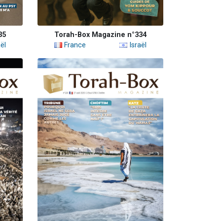
35
Torah-Box Magazine n°334
ël
France
Israël