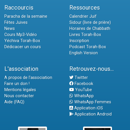
Raccourcis
Ressources
Paracha de la semaine
Calendrier Juif
Fêtes Juives
Sidour (livre de prière)
News
Horaires de Chabbath
Cours Mp3-Vidéo
Livres Torah-Box
Yéchiva Torah-Box
Inscription
Dédicacer un cours
Podcast Torah-Box
English Version
L'association
Retrouvez-nous...
A propos de l'association
Twitter
Faire un don !
Facebook
Mentions légales
YouTube
Nous contacter
WhatsApp
Aide (FAQ)
WhatsApp Femmes
Application iOS
Application Android