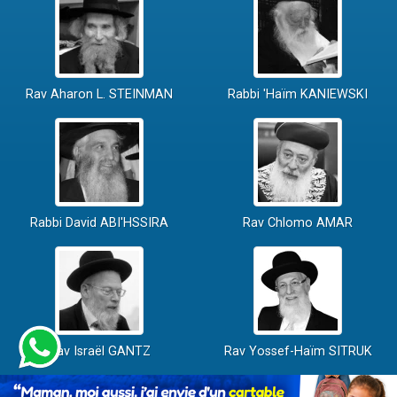
Rav Aharon L. STEINMAN
Rabbi 'Haïm KANIEWSKI
Rabbi David ABI'HSSIRA
Rav Chlomo AMAR
Rav Israël GANTZ
Rav Yossef-Haïm SITRUK