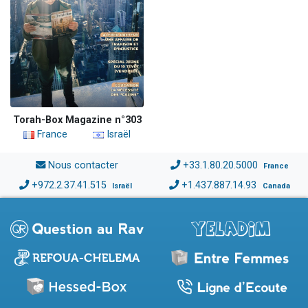
Torah-Box Magazine n°303
France
Israël
Nous contacter
+33.1.80.20.5000
France
+972.2.37.41.515
+1.437.887.14.93
Israël
Canada