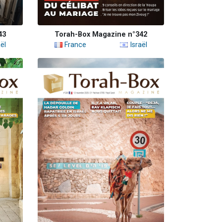
43
Torah-Box Magazine n°342
ël
France
Israël