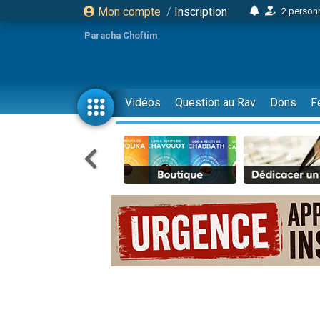
Mon compte
/
Inscription
3 personnes 
11 personnes
Paracha Choftim
3 personn
Il reste 
2 personnes 
Vidéos
Question au Rav
Dons
F
29 personnes
Il reste 
2 personnes 
6 personnes 
4 personn
2 personn
4 personnes 
17 personnes
Il reste 
Eva vient de