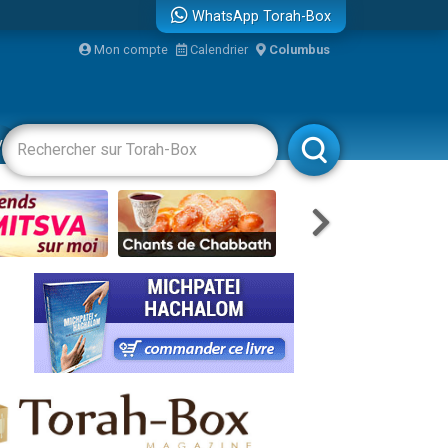
WhatsApp Torah-Box
Mon compte
Calendrier
Columbus
re
vertissements
Livres
Rabbanim
...