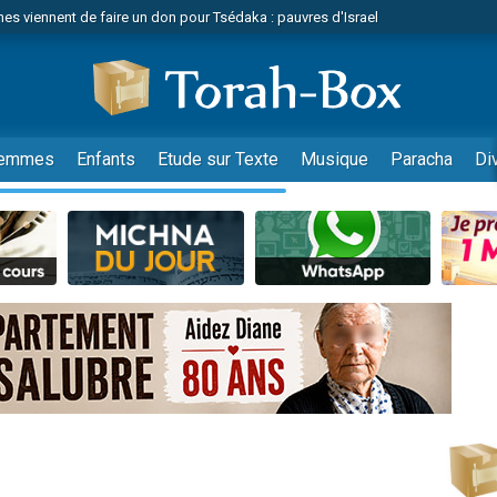
viennent de nous rejoindre sur WhatsApp
 viennent de demander une bénédiction
es viennent de faire un don pour Diane, 80 ans, dans un appartement insalub
49 places pour étudier en groupe sur Zoom
viennent de nous rejoindre sur WhatsApp
emmes
Enfants
Etude sur Texte
Musique
Paracha
Di
 viennent de demander une bénédiction
49 places pour étudier en groupe sur Zoom
viennent de nous rejoindre sur WhatsApp
viennent de nous rejoindre sur WhatsApp
es viennent de faire un don pour Reloger Rivka, 6 enfants, victime de violences
es viennent de faire un don pour 1 Journée de Vacances Pour les Enfants
viennent de nous rejoindre sur WhatsApp
 viennent de demander une bénédiction
49 places pour étudier en groupe sur Zoom
 donner son Maasser