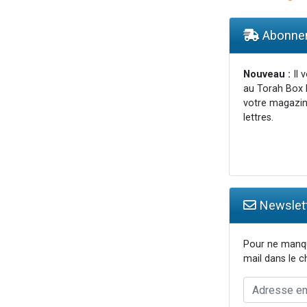
viennent de nous rejoindre sur WhatsApp
viennent de nous rejoindre sur WhatsApp
Abonnem
nes viennent de faire un don pour Événements Torah-Box
r vient de donner son Maasser
Nouveau :
Il 
au Torah Box 
es viennent de faire un don pour Tsédaka : pauvres d'Israel
votre magazin
lettres.
Newslett
Pour ne manqu
mail dans le 