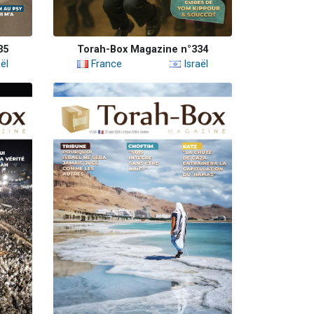
35
Torah-Box Magazine n°334
ël
France
Israël