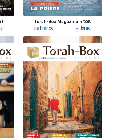
31
Torah-Box Magazine n°330
ël
France
Israël