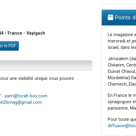
Points de
4 - France - Vayigach
Le magazine e
mercredi et je
r le PDF
Israël, dans les
Jérusalem (da
Chéarim, Centr
Guivat Chaoul,
Mordekhai) Raa
our une visibilité unique vous pouvez
Chemech, Elad
En France le m
7 -
yann@torah-box.com
synagogues et 
iel26mag@gmail.com
parisienne, Mar
Pour toute ques
diffusion@to