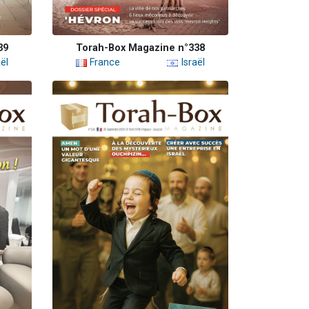
39
Torah-Box Magazine n°338
ël
France
Israël