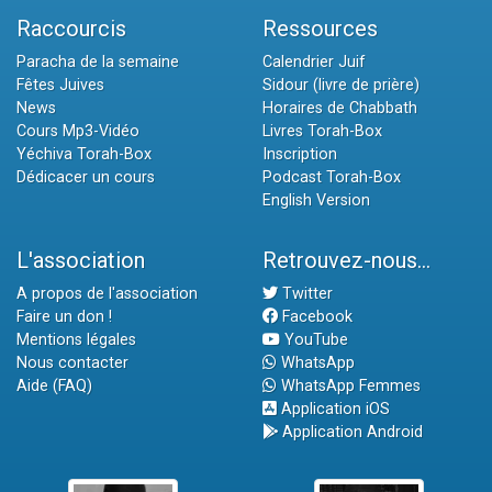
Raccourcis
Ressources
Paracha de la semaine
Calendrier Juif
Fêtes Juives
Sidour (livre de prière)
News
Horaires de Chabbath
Cours Mp3-Vidéo
Livres Torah-Box
Yéchiva Torah-Box
Inscription
Dédicacer un cours
Podcast Torah-Box
English Version
L'association
Retrouvez-nous...
A propos de l'association
Twitter
Faire un don !
Facebook
Mentions légales
YouTube
Nous contacter
WhatsApp
Aide (FAQ)
WhatsApp Femmes
Application iOS
Application Android