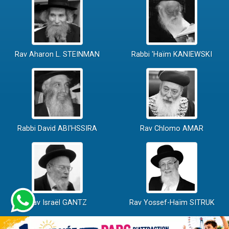
Rav Aharon L. STEINMAN
Rabbi 'Haïm KANIEWSKI
Rabbi David ABI'HSSIRA
Rav Chlomo AMAR
Rav Israël GANTZ
Rav Yossef-Haïm SITRUK