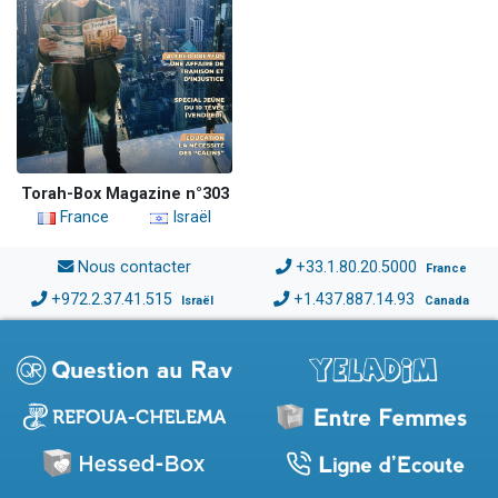
Torah-Box Magazine n°303
France
Israël
Nous contacter
+33.1.80.20.5000
France
+972.2.37.41.515
+1.437.887.14.93
Israël
Canada