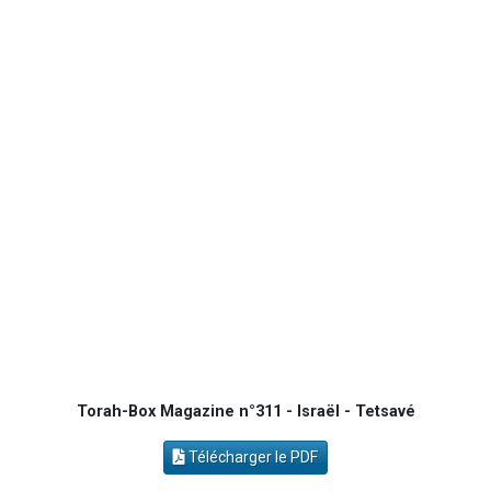
4 personnes viennent de nous rejoindre sur WhatsApp
Il reste 49 places pour étudier en groupe sur Zoom
Eva vient de donner son Maasser
Eli vient de donner son Maasser
2 personnes viennent de nous rejoindre sur WhatsApp
Torah-Box Magazine n°311 - Israël - Tetsavé
Télécharger le PDF