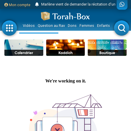
2 personnes viennent de nous rejoindre sur WhatsApp
Mon compte
2 personnes viennent de nous rejoindre sur WhatsApp
Eli vient de donner son Maasser
Vidéos
Question au Rav
Dons
Femmes
Enfants
Etude sur 
3 personnes viennent de faire un don pour Événements Torah-Box
Lisbel Esther vient de donner son Maasser
2 personnes viennent de faire un don pour Tsédaka : pauvres d'Israel
3 personnes viennent de nous rejoindre sur WhatsApp
11 personnes viennent de demander une bénédiction
Il reste 49 places pour étudier en groupe sur Zoom
3 personnes viennent de faire un don pour Diane, 80 ans, dans un appartement insalubre
2 personnes viennent de nous rejoindre sur WhatsApp
29 personnes viennent de demander une bénédiction
Il reste 49 places pour étudier en groupe sur Zoom
2 personnes viennent de nous rejoindre sur WhatsApp
6 personnes viennent de nous rejoindre sur WhatsApp