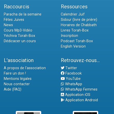
Raccourcis
Ressources
Paracha de la semaine
Calendrier Juif
Fêtes Juives
Sidour (livre de prière)
News
Horaires de Chabbath
Cours Mp3-Vidéo
Livres Torah-Box
Yéchiva Torah-Box
Inscription
Dédicacer un cours
Podcast Torah-Box
English Version
L'association
Retrouvez-nous...
A propos de l'association
Twitter
Faire un don !
Facebook
Mentions légales
YouTube
Nous contacter
WhatsApp
Aide (FAQ)
WhatsApp Femmes
Application iOS
Application Android