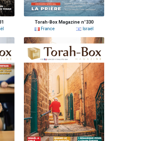
31
Torah-Box Magazine n°330
ël
France
Israël