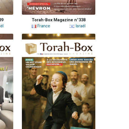
39
Torah-Box Magazine n°338
ël
France
Israël