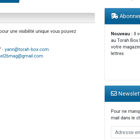
 viennent de demander une bénédiction
de donner son Maasser
Abonnem
49 places pour étudier en groupe sur Zoom
our une visibilité unique vous pouvez
 donner son Maasser
Nouveau :
Il 
au Torah Box 
viennent de nous rejoindre sur WhatsApp
votre magazin
7 -
yann@torah-box.com
lettres.
iel26mag@gmail.com
Newslett
Pour ne manqu
mail dans le 