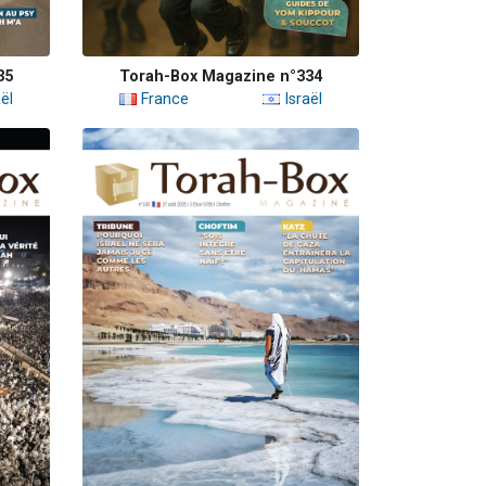
35
Torah-Box Magazine n°334
ël
France
Israël