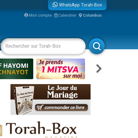
WhatsApp Torah-Box
Mon compte
Calendrier
Columbus
re
vertissements
Livres
Rabbanim
travers le temps