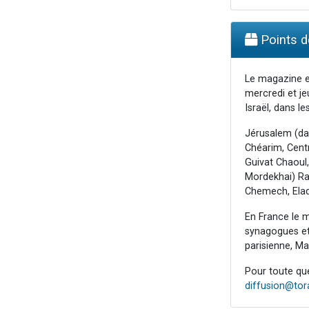
Points de
Le magazine e
mercredi et je
Israël, dans les
Jérusalem (da
Chéarim, Centr
Guivat Chaoul,
Mordekhai) Raa
Chemech, Elad
En France le m
synagogues et 
parisienne, Mar
Pour toute ques
diffusion@to