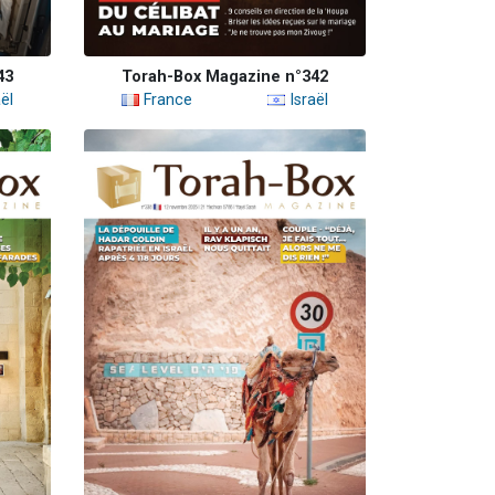
43
Torah-Box Magazine n°342
ël
France
Israël