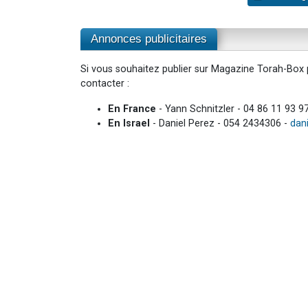
61 personnes
Ariel vient 
Annonces publicitaires
Il reste 
Si vous souhaitez publier sur Magazine Torah-Box p
Eva vient de
contacter :
4 personnes 
En France
- Yann Schnitzler - 04 86 11 93 9
En Israel
- Daniel Perez - 054 2434306 -
dan