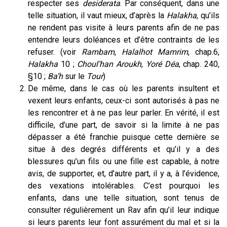
respecter ses
desiderata
. Par conséquent, dans une
telle situation, il vaut mieux, d’après la
Halakha
, qu’ils
ne rendent pas visite à leurs parents afin de ne pas
entendre leurs doléances et d’être contraints de les
refuser. (voir
Rambam
,
Halalhot Mamrim
, chap.6,
Halakha
10 ;
Choul’han Aroukh
,
Yoré Déa
, chap. 240,
§10 ;
Ba’h
sur le
Tour
)
De même, dans le cas où les parents insultent et
vexent leurs enfants, ceux-ci sont autorisés à pas ne
les rencontrer et à ne pas leur parler. En vérité, il est
difficile, d’une part, de savoir si la limite à ne pas
dépasser a été franchie puisque cette dernière se
situe à des degrés différents et qu’il y a des
blessures qu’un fils ou une fille est capable, à notre
avis, de supporter, et, d’autre part, il y a, à l’évidence,
des vexations intolérables. C’est pourquoi les
enfants, dans une telle situation, sont tenus de
consulter régulièrement un Rav afin qu’il leur indique
si leurs parents leur font assurément du mal et si la