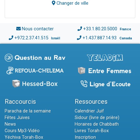
Changer de ville
Nous contacter
+33.1.80.20.5000
France
+972.2.37.41.515
+1.437.887.14.93
Israël
Canada
Raccourcis
Ressources
Paracha de la semaine
Calendrier Juif
Fêtes Juives
Sidour (livre de prière)
News
Horaires de Chabbath
Cours Mp3-Vidéo
Livres Torah-Box
Yéchiva Torah-Box
Inscription