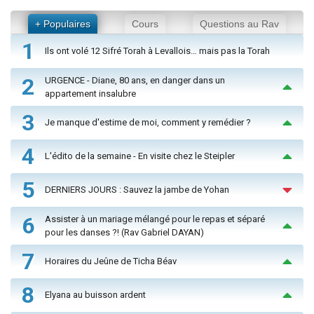
+ Populaires
Cours
Questions au Rav
1
Ils ont volé 12 Sifré Torah à Levallois… mais pas la Torah
2
URGENCE - Diane, 80 ans, en danger dans un
appartement insalubre
3
Je manque d'estime de moi, comment y remédier ?
4
L'édito de la semaine - En visite chez le Steipler
5
DERNIERS JOURS : Sauvez la jambe de Yohan
6
Assister à un mariage mélangé pour le repas et séparé
pour les danses ?! (Rav Gabriel DAYAN)
7
Horaires du Jeûne de Ticha Béav
8
Elyana au buisson ardent