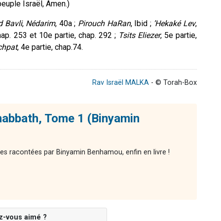
euple Israël, Amen.)
 Bavli
,
Nédarim
, 40a ;
Pirouch HaRan
, Ibid ;
’Hekaké Lev
,
hap. 253 et 10
e
partie, chap. 292 ;
Tsits Eliezer
, 5
e
partie,
chpat
, 4
e
partie, chap.74.
Rav Israël MALKA
- © Torah-Box
habbath, Tome 1 (Binyamin
res racontées par Binyamin Benhamou, enfin en livre !
z-vous aimé ?