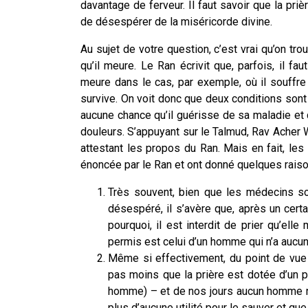
davantage de ferveur. Il faut savoir que la priè
de désespérer de la miséricorde divine.
Au sujet de votre question, c’est vrai qu’on tr
qu’il meure. Le Ran écrivit que, parfois, il fa
meure dans le cas, par exemple, où il souffre
survive. On voit donc que deux conditions sont r
aucune chance qu’il guérisse de sa maladie et qu
douleurs. S’appuyant sur le Talmud, Rav Acher
attestant les propos du Ran. Mais en fait, les
énoncée par le Ran et ont donné quelques raiso
Très souvent, bien que les médecins so
désespéré, il s’avère que, après un certai
pourquoi, il est interdit de prier qu’ell
permis est celui d’un homme qui n’a aucu
Même si effectivement, du point de vue m
pas moins que la prière est dotée d’un p
homme)
– et de nos jours aucun homme n’
plus d’aucune utilité pour le sauver et que