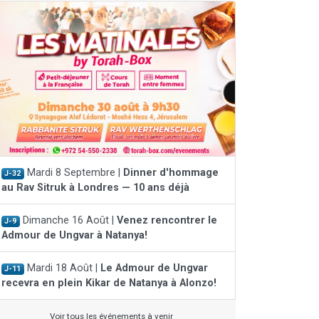
Mardi 8 Septembre |
Dinner d'hommage
J-32
au Rav Sitruk à Londres — 10 ans déjà
Dimanche 16 Août |
Venez rencontrer le
J-9
Admour de Ungvar à Natanya!
Mardi 18 Août |
Le Admour de Ungvar
J-11
recevra en plein Kikar de Natanya à Alonzo!
Voir tous les événements à venir