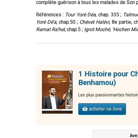
complète guérison à tous les malades de Son p
Références :
Tour Yoré Déa
, chap. 335 ;
Talmud
Yoré Dé’a
, chap.50 ;
Chévet Halévi
, 8
e
partie, c
Ramat Ra’hel,
chap.5
; Igrot Moché, ’Hochen Mi
1 Histoire pour C
Benhamou)
Les plus passionnantes histoi
acheter ce livre
Ave