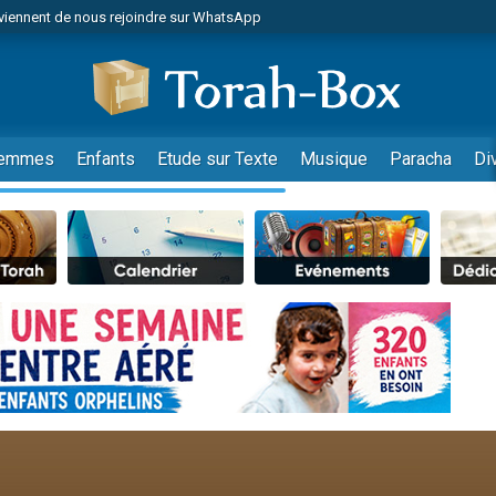
viennent de nous rejoindre sur WhatsApp
es viennent de faire un don pour Reloger Rivka, 6 enfants, victime de violences
es viennent de faire un don pour 1 Journée de Vacances Pour les Enfants
 viennent de demander une bénédiction
viennent de nous rejoindre sur WhatsApp
emmes
Enfants
Etude sur Texte
Musique
Paracha
Di
49 places pour étudier en groupe sur Zoom
nes viennent de faire un don pour Diane, 80 ans, dans un appartement insalu
 donner son Maasser
viennent de nous rejoindre sur WhatsApp
viennent de nous rejoindre sur WhatsApp
es viennent de faire un don pour 5 jours de vacances aux Orphelins
de donner son Maasser
 viennent de demander une bénédiction
viennent de nous rejoindre sur WhatsApp
nnes viennent de faire un don pour Sauvez la jambe de Yohan