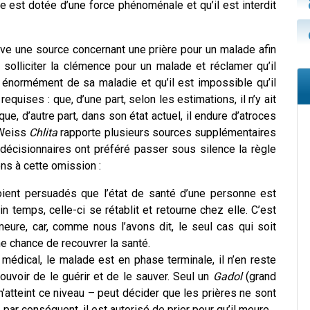
re est dotée d’une force phénoménale et qu’il est interdit
ouve une source concernant une prière pour un malade afin
ut solliciter la clémence pour un malade et réclamer qu’il
 énormément de sa maladie et qu’il est impossible qu’il
equises : que, d’une part, selon les estimations, il n’y ait
e, d’autre part, dans son état actuel, il endure d’atroces
 Weiss
Chlita
rapporte plusieurs sources supplémentaires
 décisionnaires ont préféré passer sous silence la règle
ns à cette omission :
ient persuadés que l’état de santé d’une personne est
n temps, celle-ci se rétablit et retourne chez elle. C’est
e meure, car, comme nous l’avons dit, le seul cas qui soit
ne chance de recouvrer la santé.
édical, le malade est en phase terminale, il n’en reste
ouvoir de le guérir et de le sauver. Seul un
Gadol
(grand
atteint ce niveau – peut décider que les prières ne sont
, par conséquent, il est autorisé de prier pour qu’il meure.