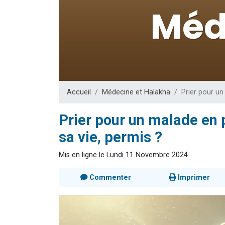
Il reste 
12 nouve
3 personnes 
2 personnes 
2 personnes 
Accueil
Médecine et Halakha
Prier pour un
Prier pour un malade en 
sa vie, permis ?
Mis en ligne le Lundi 11 Novembre 2024
Commenter
Imprimer