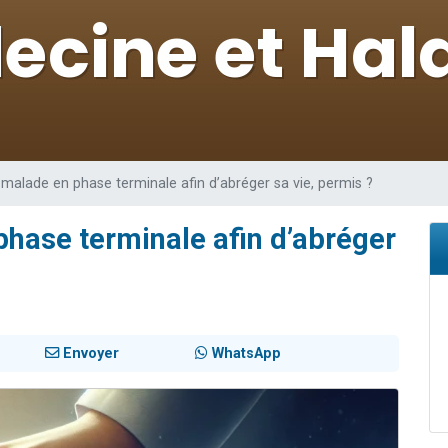
49 places pour étudier en groupe sur Zoom
lles musiques dans Torah-Box Music
viennent de nous rejoindre sur WhatsApp
viennent de nous rejoindre sur WhatsApp
viennent de nous rejoindre sur WhatsApp
 malade en phase terminale afin d’abréger sa vie, permis ?
phase terminale afin d’abréger
Envoyer
WhatsApp