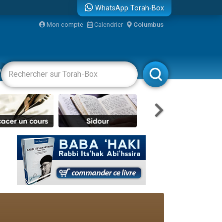
WhatsApp Torah-Box
...
Mon compte
Calendrier
Columbus
vertissements
Livres
Rabbanim
bre