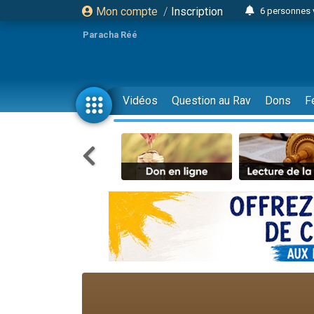
Mon compte
/
Inscription
6 personnes 
4 personn
Paracha Réé
2 personn
17 personnes
4 personnes 
Vidéos
Question au Rav
Dons
F
Il reste 
23 person
Eva vient de
4 personnes 
3 personnes 
3 personn
Odaya vient 
13 personnes
2 personnes 
30 perso