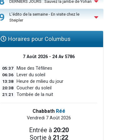
8
DERNIERS JOURS : Sauvez la jambe de Yohan
9
L'édito de la semaine - En visite chez le
Steipler
Horaires pour Columbus
7 Août 2026 - 24 Av 5786
05:37
Mise des Téfilines
06:36
Lever du soleil
13:38
Heure de milieu du jour
20:38
Coucher du soleil
21:21
Tombée de la nuit
Chabbath
Réé
Vendredi 7 Août 2026
Entrée à
20:20
Sortie à
21:22