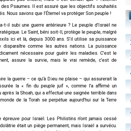
 des Psaumes. Il est assuré que les objectifs souhaités
isés. Nous savons que l’Éternel va protéger Son peuple !
a-t-il subi une guerre antérieure ? Le peuple d’Israël ne
tégique. Le Saint, béni soit-Il, protège le peuple, malgré
ils ici et là, depuis 3000 ans. S’il utilise sa puissance
 de disparaître comme les autres nations. La puissance
édicament nécessaire pour guérir les maladies. C’est le
ment
, assure la survie, mais le vrai remède, c’est de
ire la guerre – ce qu’à D.ieu ne plaise – qui assurerait la
assurée la « fin du peuple juif », comme l’a affirmé un
u après la Shoah, qui a effectué une saignée terrible dans
 monde de la Torah se perpétue aujourd’hui sur la Terre
 épreuve pour Israël. Les Philistins n’ont jamais cessé
idolâtrie était un piège permanent, mais Israël a survécu.