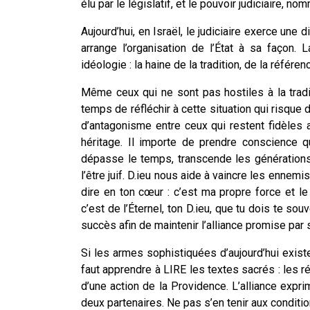
élu par le législatif, et le pouvoir judiciaire, n
Aujourd’hui, en Israël, le judiciaire exerce une d
arrange l’organisation de l’État à sa façon.
idéologie : la haine de la tradition, de la référe
Même ceux qui ne sont pas hostiles à la tradit
temps de réfléchir à cette situation qui risque de 
d’antagonisme entre ceux qui restent fidèles 
héritage. Il importe de prendre conscience qu
dépasse le temps, transcende les générations.
l’être juif. D.ieu nous aide à vaincre les ennemis
dire en ton cœur : c’est ma propre force et l
c’est de l’Éternel, ton D.ieu, que tu dois te sou
succès afin de maintenir l’alliance promise par
Si les armes sophistiquées d’aujourd’hui existen
faut apprendre à LIRE les textes sacrés : les 
d’une action de la Providence. L’alliance exprim
deux partenaires. Ne pas s’en tenir aux conditions