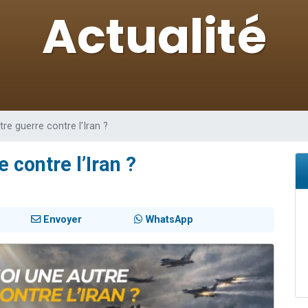
49 places pour étudier en groupe sur Zoom
viennent de nous rejoindre sur WhatsApp
viennent de nous rejoindre sur WhatsApp
les musiques dans Torah-Box Music
viennent de nous rejoindre sur WhatsApp
re guerre contre l’Iran ?
 contre l’Iran ?
Envoyer
WhatsApp