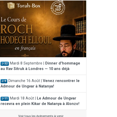
Mardi 8 Septembre |
Dinner d'hommage
J-32
au Rav Sitruk à Londres — 10 ans déjà
Dimanche 16 Août |
Venez rencontrer le
J-9
Admour de Ungvar à Natanya!
Mardi 18 Août |
Le Admour de Ungvar
J-11
recevra en plein Kikar de Natanya à Alonzo!
Voir tous les événements à venir