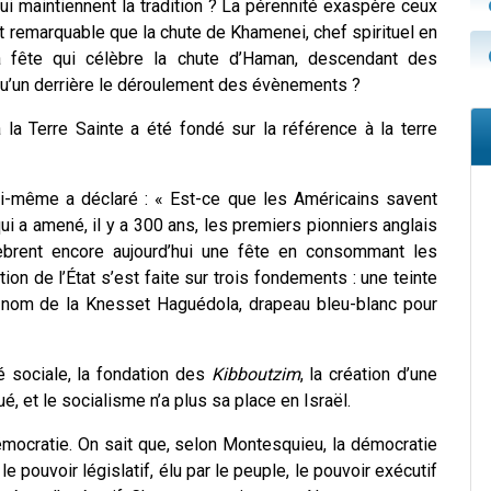
ui maintiennent la tradition ? La pérennité exaspère ceux
t remarquable que la chute de Khamenei, chef spirituel en
la fête qui célèbre la chute d’Haman, descendant des
lqu’un derrière le déroulement des évènements ?
à la Terre Sainte a été fondé sur la référence à la terre
lui-même a déclaré : « Est-ce que les Américains savent
i a amené, il y a 300 ans, les premiers pionniers anglais
èbrent encore aujourd’hui une fête en consommant les
on de l’État s’est faite sur trois fondements : une teinte
au nom de la Knesset Haguédola, drapeau bleu-blanc pour
té sociale, la fondation des
Kibboutzim
, la création d’une
é, et le socialisme n’a plus sa place en Israël.
démocratie. On sait que, selon Montesquieu, la démocratie
le pouvoir législatif, élu par le peuple, le pouvoir exécutif