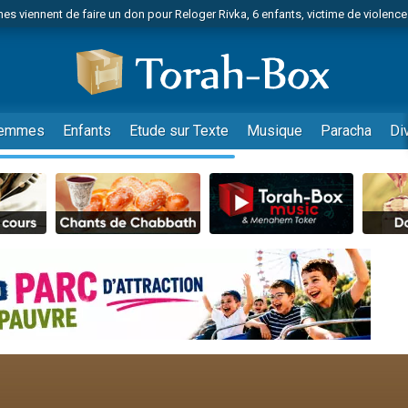
es viennent de faire un don pour Reloger Rivka, 6 enfants, victime de violences
es viennent de faire un don pour 1 Journée de Vacances Pour les Enfants
 viennent de demander une bénédiction
viennent de nous rejoindre sur WhatsApp
49 places pour étudier en groupe sur Zoom
emmes
Enfants
Etude sur Texte
Musique
Paracha
Di
nes viennent de faire un don pour Diane, 80 ans, dans un appartement insalu
 donner son Maasser
viennent de nous rejoindre sur WhatsApp
viennent de nous rejoindre sur WhatsApp
es viennent de faire un don pour 5 jours de vacances aux Orphelins
de donner son Maasser
viennent de nous rejoindre sur WhatsApp
 viennent de demander une bénédiction
lles musiques dans Torah-Box Music
nnes viennent de faire un don pour Sauvez la jambe de Yohan