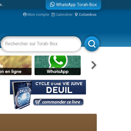
...
WhatsApp Torah-Box
Mon compte
Calendrier
Columbus
vertissements
Livres
Rabbanim
bre