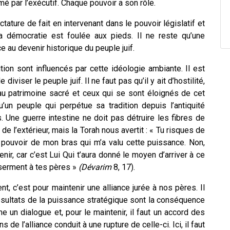
ommé par l’exécutif. Chaque pouvoir a son rôle.
ictature de fait en intervenant dans le pouvoir législatif et
 La démocratie est foulée aux pieds. Il ne reste qu’une
nce au devenir historique du peuple juif.
ion sont influencés par cette idéologie ambiante. Il est
diviser le peuple juif. Il ne faut pas qu’il y ait d’hostilité,
au patrimoine sacré et ceux qui se sont éloignés de cet
’un peuple qui perpétue sa tradition depuis l’antiquité
 Une guerre intestine ne doit pas détruire les fibres de
 de l’extérieur, mais la Torah nous avertit : « Tu risques de
e pouvoir de mon bras qui m’a valu cette puissance. Non,
venir, car c’est Lui Qui t’aura donné le moyen d’arriver à ce
 serment à tes pères »
(Dévarim
8, 17).
t, c’est pour maintenir une alliance jurée à nos pères. Il
résultats de la puissance stratégique sont la conséquence
e un dialogue et, pour le maintenir, il faut un accord des
 de l’alliance conduit à une rupture de celle-ci. Ici, il faut