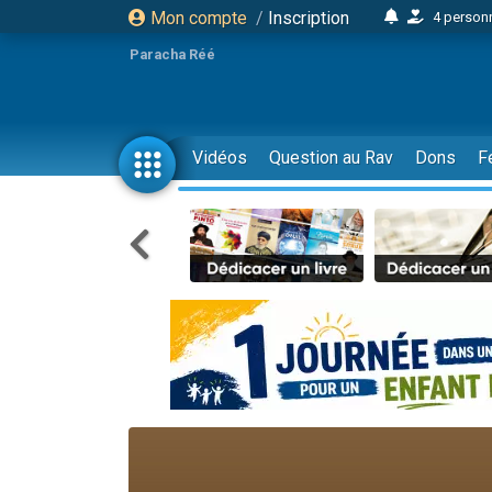
Mon compte
/
Inscription
4 personn
2 personn
Paracha Réé
17 personnes
4 personnes 
Il reste 
Vidéos
Question au Rav
Dons
F
23 person
Eva vient de
4 personnes 
3 personnes 
3 personn
Odaya vient 
2 personnes 
13 personnes
12 nouve
30 perso