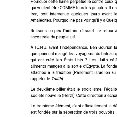
Pourquoi cette haine perpétuelle contre ceux q
qui veulent être COMME tous les peuples. Il es
Iran, soit intervenue quelques jours avant 
Amalécites. Pourquoi ne pas voir qu’il y a Que
Relisons un peu l’histoire d’Israël. Le retour 
ancestrale du peuple juif.
À l’O.N.U. avant l’indépendance, Ben Gourion 
quel pain ont mangé les voyageurs du bateau qu
qui ont créé les États-Unis ? Les Juifs cél
aliments mangés à la sortie d’Égypte. La fondati
attachée à la tradition (Parlement israélien 
rappeler le
Talith
).
Le deuxième pilier était le socialisme, l’égali
société nouvelle (Herzl). Cette direction a échou
Le troisième élément, c’est officiellement la 
est fondée sur la séparation de trois pouvoirs : 