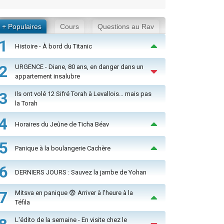
+ Populaires
Cours
Questions au Rav
1
Histoire - À bord du Titanic
2
URGENCE - Diane, 80 ans, en danger dans un
appartement insalubre
3
Ils ont volé 12 Sifré Torah à Levallois… mais pas
la Torah
4
Horaires du Jeûne de Ticha Béav
5
Panique à la boulangerie Cachère
6
DERNIERS JOURS : Sauvez la jambe de Yohan
7
Mitsva en panique 😨 Arriver à l'heure à la
Téfila
L'édito de la semaine - En visite chez le