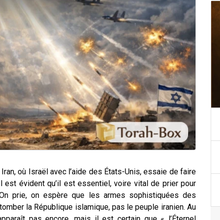
Iran, où Israël avec l’aide des États-Unis, essaie de faire
 est évident qu’il est essentiel, voire vital de
prier
pour
se. On prie, on espère que les armes sophistiquées des
e tomber la République
islamique
, pas le peuple iranien. Au
pparaît pas encore, mais il est certain que « l’Éternel