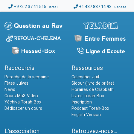
+972.2.37.41.515
+1.437.887.14.93
Israël
Canada
Raccourcis
Ressources
Paracha de la semaine
Calendrier Juif
Fêtes Juives
Sidour (livre de prière)
News
Horaires de Chabbath
Cours Mp3-Vidéo
Livres Torah-Box
Yéchiva Torah-Box
Inscription
Dédicacer un cours
Podcast Torah-Box
English Version
L'association
Retrouvez-nous...