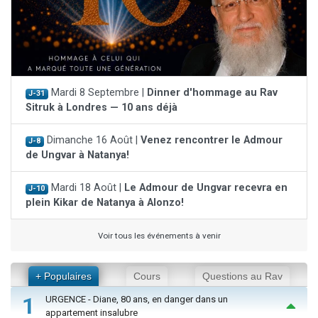
Mardi 8 Septembre |
Dinner d'hommage au Rav
J-31
Sitruk à Londres — 10 ans déjà
Dimanche 16 Août |
Venez rencontrer le Admour
J-8
de Ungvar à Natanya!
Mardi 18 Août |
Le Admour de Ungvar recevra en
J-10
plein Kikar de Natanya à Alonzo!
Voir tous les événements à venir
+ Populaires
Cours
Questions au Rav
1
URGENCE - Diane, 80 ans, en danger dans un
appartement insalubre