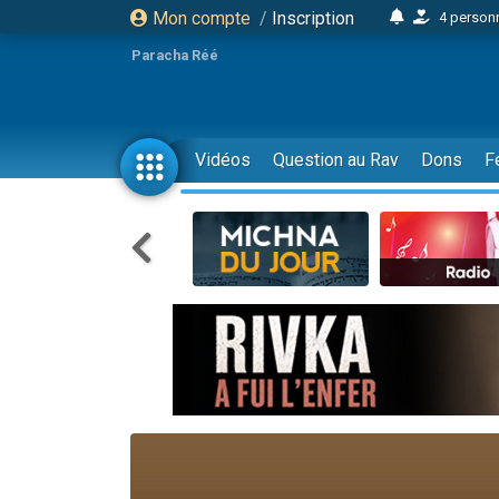
Mon compte
/
Inscription
4 personn
2 personn
Paracha Réé
17 personnes
4 personnes 
Il reste 
Vidéos
Question au Rav
Dons
F
23 person
Eva vient de
4 personnes 
3 personnes 
3 personn
Odaya vient 
2 personnes 
13 personnes
12 nouve
30 perso