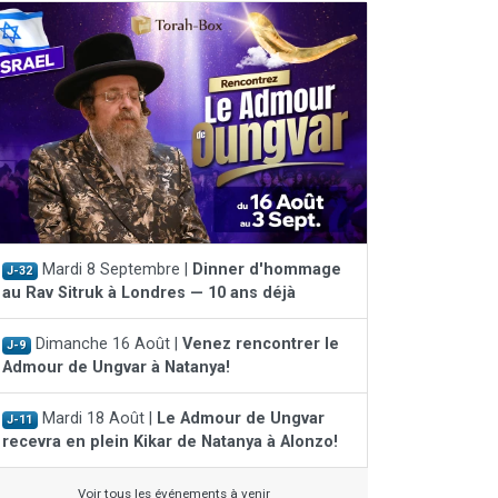
Mardi 8 Septembre |
Dinner d'hommage
J-32
au Rav Sitruk à Londres — 10 ans déjà
Dimanche 16 Août |
Venez rencontrer le
J-9
Admour de Ungvar à Natanya!
Mardi 18 Août |
Le Admour de Ungvar
J-11
recevra en plein Kikar de Natanya à Alonzo!
Voir tous les événements à venir