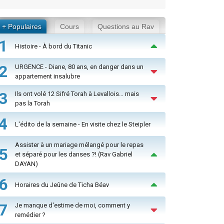
+ Populaires
Cours
Questions au Rav
1
Histoire - À bord du Titanic
2
URGENCE - Diane, 80 ans, en danger dans un
appartement insalubre
3
Ils ont volé 12 Sifré Torah à Levallois… mais
pas la Torah
4
L'édito de la semaine - En visite chez le Steipler
Assister à un mariage mélangé pour le repas
5
et séparé pour les danses ?! (Rav Gabriel
DAYAN)
6
Horaires du Jeûne de Ticha Béav
7
Je manque d'estime de moi, comment y
remédier ?