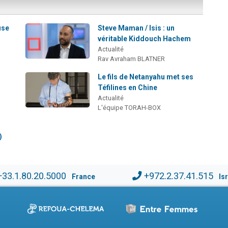
use
Steve Maman / Isis : un
véritable Kiddouch Hachem
Actualité
Rav Avraham BLATNER
Le fils de Netanyahu met ses
Téfilines en Chine
Actualité
L'équipe TORAH-BOX
)
+33.1.80.20.5000
+972.2.37.41.515
France
Is