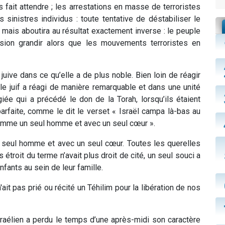
pas fait attendre ; les arrestations en masse de terroristes
inistres individus : toute tentative de déstabiliser le
 mais aboutira au résultat exactement inverse : le peuple
hésion grandir alors que les mouvements terroristes en
uive dans ce qu’elle a de plus noble. Bien loin de réagir
e juif a réagi de manière remarquable et dans une unité
giée qui a précédé le don de la Torah, lorsqu’ils étaient
parfaite, comme le dit le verset « Israël campa là-bas au
comme un seul homme et avec un seul cœur ».
n seul homme et avec un seul cœur. Toutes les querelles
 étroit du terme n’avait plus droit de cité, un seul souci a
nfants au sein de leur famille.
'ait pas prié ou récité un Téhilim pour la libération de nos
sraélien a perdu le temps d’une après-midi son caractère