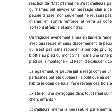
réaction de l’Etat d’Israël ne s’est d’ailleurs 
du ‘Hamas ont envoyé un message clair à ces s
peuple d’Israël, non seulement ne réussira pas
d’Israël en sortira renforcé et verra sa co
sortiront affaiblis et amoindris.
Ce tragique évènement a mis en lumière l’âme j
avec bassesse et sans discernement, le peupl
qui n’est pas sans rappeler la période privilé
blottis au pied du mont Sinaï, dans une unité 
pied de la montagne ». Et Rachi d’expliquer « 
Là également, le peuple juif a réagi comme u
partisanes ont été oubliées, la politique au sens
habité le cœur de tous : faire revenir ces trois e
Existe-t-il une synagogue dans tout Israël qui n
chers enfants ?
Et d’ailleurs, même la Knesset, le parlement i