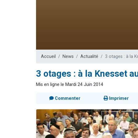
Il reste 
3 personnes 
2 personnes 
2 nouvel
6 personnes 
Accueil
News
Actualité
3 otages : à la K
3 otages : à la Knesset au
Mis en ligne le Mardi 24 Juin 2014
Commenter
Imprimer