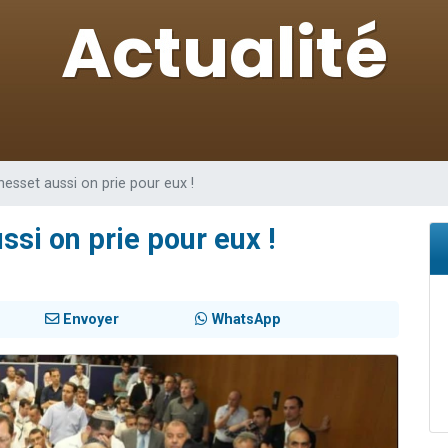
49 places pour étudier en groupe sur Zoom
viennent de nous rejoindre sur WhatsApp
viennent de nous rejoindre sur WhatsApp
les musiques dans Torah-Box Music
viennent de nous rejoindre sur WhatsApp
nesset aussi on prie pour eux !
ssi on prie pour eux !
Envoyer
WhatsApp