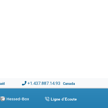
+1.437.887.14.93
raël
Canada