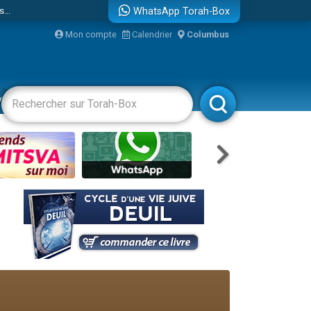
...
WhatsApp Torah-Box
Mon compte
Calendrier
Columbus
vertissements
Livres
Rabbanim
bre