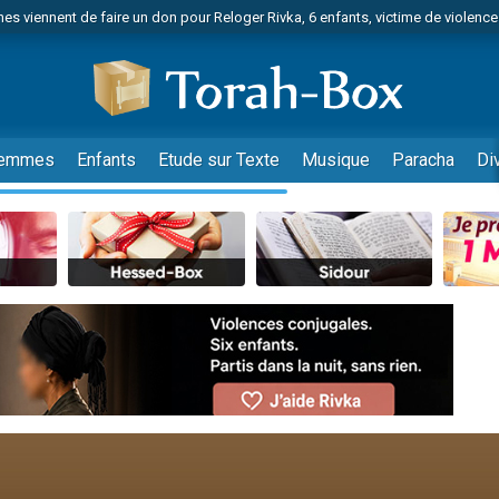
es viennent de faire un don pour Reloger Rivka, 6 enfants, victime de violences
es viennent de faire un don pour 1 Journée de Vacances Pour les Enfants
 viennent de demander une bénédiction
viennent de nous rejoindre sur WhatsApp
49 places pour étudier en groupe sur Zoom
emmes
Enfants
Etude sur Texte
Musique
Paracha
Di
nes viennent de faire un don pour Diane, 80 ans, dans un appartement insalu
 donner son Maasser
viennent de nous rejoindre sur WhatsApp
viennent de nous rejoindre sur WhatsApp
es viennent de faire un don pour 5 jours de vacances aux Orphelins
de donner son Maasser
viennent de nous rejoindre sur WhatsApp
 viennent de demander une bénédiction
lles musiques dans Torah-Box Music
nnes viennent de faire un don pour Sauvez la jambe de Yohan