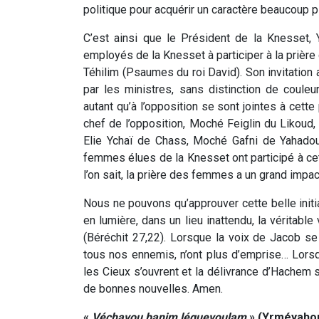
politique pour acquérir un caractère beaucoup pl
C’est ainsi que le Président de la Knesset, 
employés de la Knesset à participer à la prière 
Téhilim (Psaumes du roi David). Son invitation
par les ministres, sans distinction de couleu
autant qu’à l’opposition se sont jointes à cette
chef de l’opposition, Moché Feiglin du Likoud,
Elie Ychaï de Chass, Moché Gafni de Yahadout
femmes élues de la Knesset ont participé à cett
l’on sait, la prière des femmes a un grand impa
Nous ne pouvons qu’approuver cette belle initi
en lumière, dans un lieu inattendu, la véritable
(Béréchit 27,22). Lorsque la voix de Jacob se
tous nos ennemis, n’ont plus d’emprise… Lorsqu
les Cieux s’ouvrent et la délivrance d’Hachem
de bonnes nouvelles. Amen.
«
Véchavou
banim
léguevoulam
» (Yrméyahou