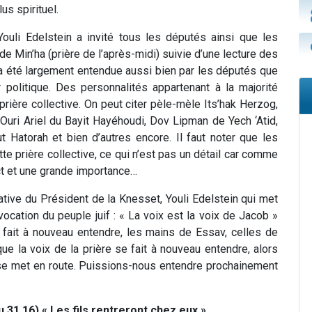
us spirituel.
Youli Edelstein a invité tous les députés ainsi que les
de Min’ha (prière de l’après-midi) suivie d’une lecture des
 a été largement entendue aussi bien par les députés que
r politique. Des personnalités appartenant à la majorité
 prière collective. On peut citer pèle-mèle Its’hak Herzog,
 Ouri Ariel du Bayit Hayéhoudi, Dov Lipman de Yech ‘Atid,
 Hatorah et bien d’autres encore. Il faut noter que les
e prière collective, ce qui n’est pas un détail car comme
ct et une grande importance…
ative du Président de la Knesset, Youli Edelstein qui met
 vocation du peuple juif : « La voix est la voix de Jacob »
 fait à nouveau entendre, les mains de Essav, celles de
e la voix de la prière se fait à nouveau entendre, alors
 se met en route. Puissions-nous entendre prochainement
 31,16) « Les fils rentreront chez eux ».