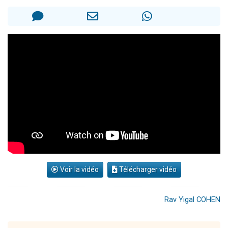
Il reste 49 places pour étudier en groupe sur Zoom
3 personnes viennent de nous rejoindre sur WhatsApp
2 personnes viennent de nous rejoindre sur WhatsApp
2 nouvelles musiques dans Torah-Box Music
6 personnes viennent de nous rejoindre sur WhatsApp
Voir la vidéo
Télécharger vidéo
Rav Yigal COHEN