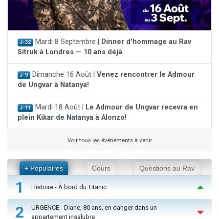
Mardi 8 Septembre |
Dinner d'hommage au Rav
J-32
Sitruk à Londres — 10 ans déjà
Dimanche 16 Août |
Venez rencontrer le Admour
J-9
de Ungvar à Natanya!
Mardi 18 Août |
Le Admour de Ungvar recevra en
J-11
plein Kikar de Natanya à Alonzo!
Voir tous les événements à venir
+ Populaires
Cours
Questions au Rav
1
Histoire - À bord du Titanic
2
URGENCE - Diane, 80 ans, en danger dans un
appartement insalubre