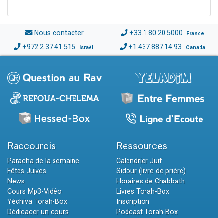
Nous contacter
+33.1.80.20.5000
France
+972.2.37.41.515
+1.437.887.14.93
Israël
Canada
Raccourcis
Ressources
Paracha de la semaine
Calendrier Juif
Fêtes Juives
Sidour (livre de prière)
News
Horaires de Chabbath
Cours Mp3-Vidéo
Livres Torah-Box
Yéchiva Torah-Box
Inscription
Dédicacer un cours
Podcast Torah-Box