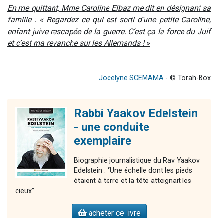
En me quittant, Mme Caroline Elbaz me dit en désignant sa
famille : « Regardez ce qui est sorti d’une petite Caroline,
enfant juive rescapée de la guerre. C’est ça la force du Juif
et c’est ma revanche sur les Allemands ! »
Jocelyne SCEMAMA
- © Torah-Box
Rabbi Yaakov Edelstein
- une conduite
exemplaire
Biographie journalistique du Rav Yaakov
Edelstein : “Une échelle dont les pieds
étaient à terre et la tête atteignait les
cieux”
acheter ce livre