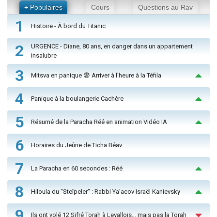
+ Populaires
Cours
Questions au Rav
1
Histoire - À bord du Titanic
2
URGENCE - Diane, 80 ans, en danger dans un appartement
insalubre
3
Mitsva en panique 😨 Arriver à l'heure à la Téfila
4
Panique à la boulangerie Cachère
5
Résumé de la Paracha Réé en animation Vidéo IA
6
Horaires du Jeûne de Ticha Béav
7
La Paracha en 60 secondes : Réé
8
Hiloula du "Steïpeler" : Rabbi Ya’acov Israël Kanievsky
9
Ils ont volé 12 Sifré Torah à Levallois… mais pas la Torah