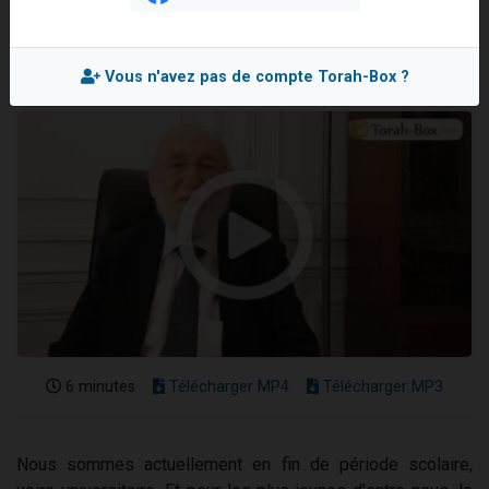
3 personnes viennent de faire un don pour Événements Torah-Box
Mis en ligne le Mercredi 3 Juillet 2019
3 personnes viennent de nous rejoindre sur WhatsApp
Vous n'avez pas de compte Torah-Box ?
11 personnes viennent de demander une bénédiction
Il reste 49 places pour étudier en groupe sur Zoom
2 personnes viennent de nous rejoindre sur WhatsApp
6 minutes
Télécharger MP4
Télécharger MP3
Nous sommes actuellement en fin de période scolaire,