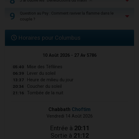
8
J'ai oublié les "bénédictions du matin" ?!
9
Question au Psy : Comment raviver la flamme dans le
couple ?
Horaires pour Columbus
10 Août 2026 - 27 Av 5786
05:40
Mise des Téfilines
06:39
Lever du soleil
13:37
Heure de milieu du jour
20:34
Coucher du soleil
21:16
Tombée de la nuit
Chabbath
Choftim
Vendredi 14 Août 2026
Entrée à
20:11
Sortie à
21:12