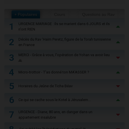
+ Populaires
Cours
Questions au Rav
1
URGENCE MARIAGE : Ils se marient dans 6 JOURS et ils
n'ont RIEN
2
Décès du Rav ‘Haïm Peretz, figure de la Torah tunisienne
en France
3
MERCI - Grâce à vous, l'opération de Yohan va avoir lieu
🙏
4
Micro-trottoir - T'as donné ton MA’ASSER ?
5
Horaires du Jeûne de Ticha Béav
6
Ce qui se cache sous le Kotel à Jérusalem...
7
URGENCE - Diane, 80 ans, en danger dans un
appartement insalubre