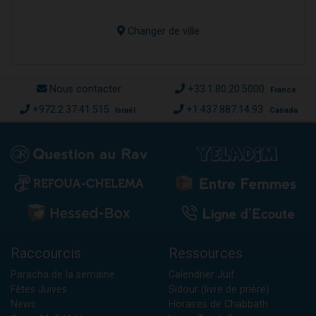
Changer de ville
Nous contacter
+33.1.80.20.5000
France
+972.2.37.41.515
+1.437.887.14.93
Israël
Canada
Raccourcis
Ressources
Paracha de la semaine
Calendrier Juif
Fêtes Juives
Sidour (livre de prière)
News
Horaires de Chabbath