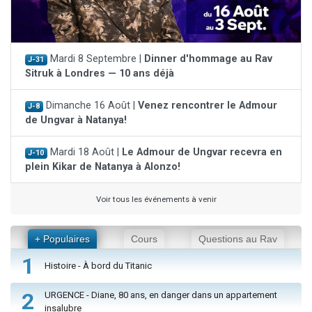
Mardi 8 Septembre |
Dinner d'hommage au Rav
J-31
Sitruk à Londres — 10 ans déjà
Dimanche 16 Août |
Venez rencontrer le Admour
J-8
de Ungvar à Natanya!
Mardi 18 Août |
Le Admour de Ungvar recevra en
J-10
plein Kikar de Natanya à Alonzo!
Voir tous les événements à venir
+ Populaires
Cours
Questions au Rav
1
Histoire - À bord du Titanic
2
URGENCE - Diane, 80 ans, en danger dans un appartement
insalubre