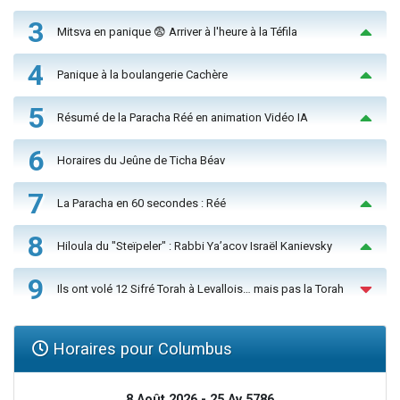
3
Mitsva en panique 😨 Arriver à l'heure à la Téfila
4
Panique à la boulangerie Cachère
5
Résumé de la Paracha Réé en animation Vidéo IA
6
Horaires du Jeûne de Ticha Béav
7
La Paracha en 60 secondes : Réé
8
Hiloula du "Steïpeler" : Rabbi Ya’acov Israël Kanievsky
9
Ils ont volé 12 Sifré Torah à Levallois… mais pas la Torah
Horaires pour Columbus
8 Août 2026 - 25 Av 5786