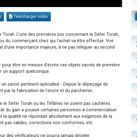
o
Télécharger vidéo
r Torah. L’une des premières lois concernant le Séfer Torah,
r ou du commerçant chez qui l’achat va être effectué. Voir
détail d’une importance majeure, à ne pas reléguer au second
r pour être en mesure d’écrire ces objets sacrés de première
sur un support quelconque.
et un savoir pertinent-spécialisé - Depuis le dépeçage de
nt par la fabrication de l’encre et du parchemin.
que le Séfer Torah ou les Téfilines ne soient pas cachères.
ppât du gain a poussé certaines personnes à commercialiser
t la qualité ne répondait absolument aux exigences de la
t pas valides, corrections non conformes, etc.
eur des vérificateurs ne pourra jamais déceler.