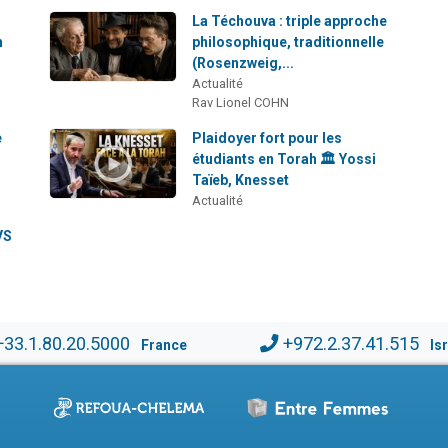
La Téchouva : triple approche
h
philosophique, traditionnelle
(Rosenzweig,...
Actualité
Rav Lionel COHN
e
Plaidoyer fort pour les
étudiants en Torah 🏛️ Yossi
Taïeb, Knesset
Actualité
VS
+33.1.80.20.5000
+972.2.37.41.515
France
Is