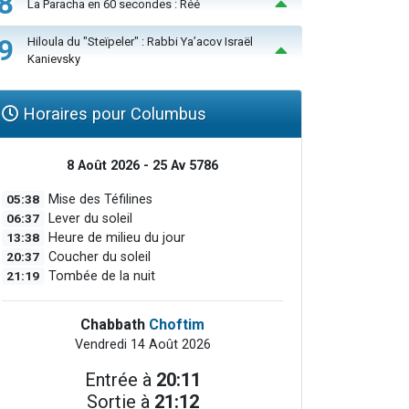
8
La Paracha en 60 secondes : Réé
9
Hiloula du "Steïpeler" : Rabbi Ya’acov Israël
Kanievsky
Horaires pour Columbus
8 Août 2026 - 25 Av 5786
05:38
Mise des Téfilines
06:37
Lever du soleil
13:38
Heure de milieu du jour
20:37
Coucher du soleil
21:19
Tombée de la nuit
Chabbath
Choftim
Vendredi 14 Août 2026
Entrée à
20:11
Sortie à
21:12