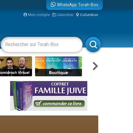
WhatsApp Torah-Box
...
Mon compte
Calendrier
Columbus
vertissements
Livres
Rabbanim
bre