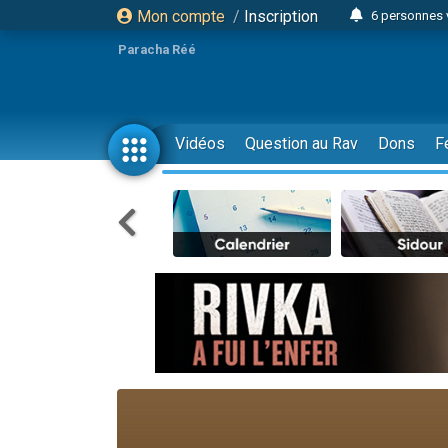
Mon compte
/
Inscription
6 personnes 
4 personn
Paracha Réé
2 personn
17 personnes
4 personnes 
Vidéos
Question au Rav
Dons
F
Il reste 
23 person
Eva vient de
4 personnes 
3 personnes 
3 personn
Odaya vient 
13 personnes
2 personnes 
30 perso