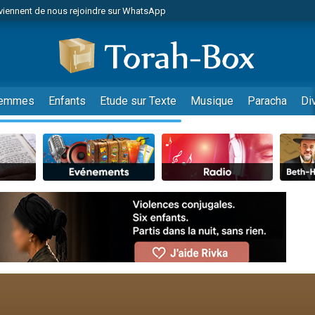
viennent de nous rejoindre sur WhatsApp
es viennent de faire un don pour Reloger Rivka, 6 enfants, victime de violences
es viennent de faire un don pour 1 Journée de Vacances Pour les Enfants
 viennent de demander une bénédiction
viennent de nous rejoindre sur WhatsApp
emmes
Enfants
Etude sur Texte
Musique
Paracha
Di
49 places pour étudier en groupe sur Zoom
nes viennent de faire un don pour Diane, 80 ans, dans un appartement insalu
 donner son Maasser
viennent de nous rejoindre sur WhatsApp
viennent de nous rejoindre sur WhatsApp
es viennent de faire un don pour 5 jours de vacances aux Orphelins
de donner son Maasser
 viennent de demander une bénédiction
viennent de nous rejoindre sur WhatsApp
nnes viennent de faire un don pour Sauvez la jambe de Yohan