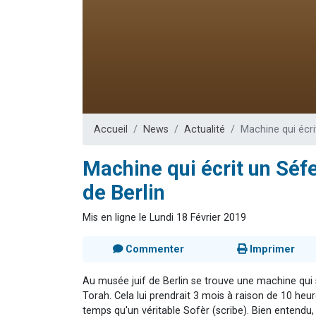
Il reste 
12 nouve
3 personnes 
2 personnes 
2 personnes 
Accueil
News
Actualité
Machine qui écri
Machine qui écrit un Séf
de Berlin
Mis en ligne le Lundi 18 Février 2019
Commenter
Imprimer
Au musée juif de Berlin se trouve une machine qui s
Torah. Cela lui prendrait 3 mois à raison de 10 heur
temps qu'un véritable Sofèr (scribe). Bien entendu, 