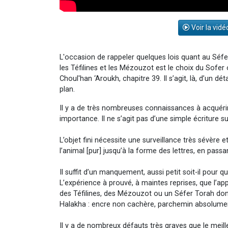
Voir la vidé
L'occasion de rappeler quelques lois quant au Séfe
les Téfilines et les Mézouzot est le choix du Sofe
Choul'han ‘Aroukh, chapitre 39. Il s’agit, là, d’un 
plan.
Il y a de très nombreuses connaissances à acquéri
importance. Il ne s’agit pas d’une simple écriture 
L’objet fini nécessite une surveillance très sévère 
l’animal [pur] jusqu’à la forme des lettres, en passa
Il suffit d’un manquement, aussi petit soit-il pour 
L’expérience à prouvé, à maintes reprises, que l’a
des Téfilines, des Mézouzot ou un Séfer Torah don
Halakha : encre non cachère, parchemin absolumen
Il y a de nombreux défauts très graves que le meill