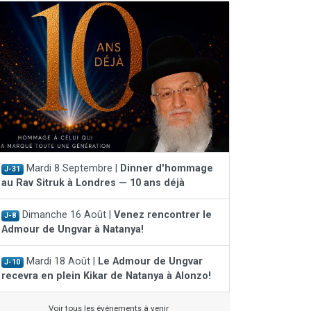
Mardi 8 Septembre |
Dinner d'hommage
J-31
au Rav Sitruk à Londres — 10 ans déjà
Dimanche 16 Août |
Venez rencontrer le
J-8
Admour de Ungvar à Natanya!
Mardi 18 Août |
Le Admour de Ungvar
J-10
recevra en plein Kikar de Natanya à Alonzo!
Voir tous les événements à venir