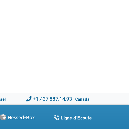
+1.437.887.14.93
raël
Canada