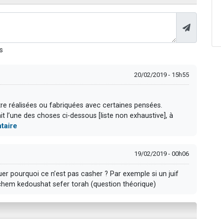
s
20/02/2019 - 15h55
tre réalisées ou fabriquées avec certaines pensées.
t l’une des choses ci-dessous [liste non exhaustive], à
taire
19/02/2019 - 00h06
er pourquoi ce n’est pas casher ? Par exemple si un juif
echem kedoushat sefer torah (question théorique)