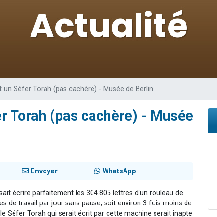
49 places pour étudier en groupe sur Zoom
lles musiques dans Torah-Box Music
viennent de nous rejoindre sur WhatsApp
viennent de nous rejoindre sur WhatsApp
viennent de nous rejoindre sur WhatsApp
t un Séfer Torah (pas cachère) - Musée de Berlin
er Torah (pas cachère) - Musée
Envoyer
WhatsApp
ait écrire parfaitement les 304.805 lettres d'un rouleau de
es de travail par jour sans pause, soit environ 3 fois moins de
le Séfer Torah qui serait écrit par cette machine serait inapte