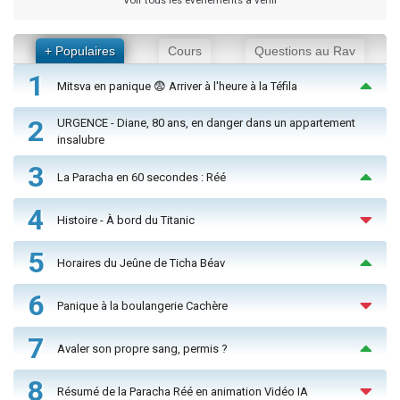
Voir tous les événements à venir
+ Populaires
Cours
Questions au Rav
1
Mitsva en panique 😨 Arriver à l'heure à la Téfila
2
URGENCE - Diane, 80 ans, en danger dans un appartement
insalubre
3
La Paracha en 60 secondes : Réé
4
Histoire - À bord du Titanic
5
Horaires du Jeûne de Ticha Béav
6
Panique à la boulangerie Cachère
7
Avaler son propre sang, permis ?
8
Résumé de la Paracha Réé en animation Vidéo IA