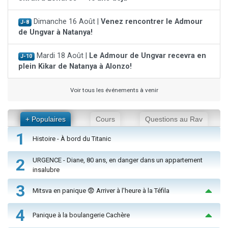
Dimanche 16 Août |
Venez rencontrer le Admour
J-8
de Ungvar à Natanya!
Mardi 18 Août |
Le Admour de Ungvar recevra en
J-10
plein Kikar de Natanya à Alonzo!
Voir tous les événements à venir
+ Populaires
Cours
Questions au Rav
1
Histoire - À bord du Titanic
2
URGENCE - Diane, 80 ans, en danger dans un appartement
insalubre
3
Mitsva en panique 😨 Arriver à l'heure à la Téfila
4
Panique à la boulangerie Cachère