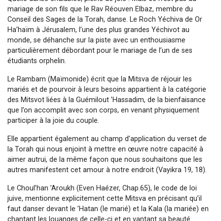
mariage de son fils que le Rav Réouven Elbaz, membre du
Conseil des Sages de la Torah, danse.
Le Roch Yéchiva de Or
Ha’haïm à Jérusalem, l’une des plus grandes Yéchivot au
monde, se déhanche sur la piste avec un enthousiasme
particulièrement débordant pour le mariage de l’un de ses
étudiants orphelin.
Le Rambam (Maïmonide) écrit que la Mitsva de réjouir les
mariés et de pourvoir à leurs besoins appartient à la catégorie
des Mitsvot liées à la Guémilout ’Hassadim, de la bienfaisance
que l’on accomplit avec son corps, en venant physiquement
participer à la joie du couple.
Elle appartient également au champ d’application du verset de
la Torah qui nous enjoint à mettre en œuvre notre capacité à
aimer autrui, de la même façon que nous souhaitons que les
autres manifestent cet amour à notre endroit (Vayikra 19, 18).
Le Choul’han ’Aroukh (Even Haézer, Chap.65), le code de loi
juive, mentionne explicitement cette Mitsva en précisant qu’il
faut danser devant le ’Hatan (le marié) et la Kala (la mariée) en
chantant les louanges de celle-ci et en vantant sa beauté.