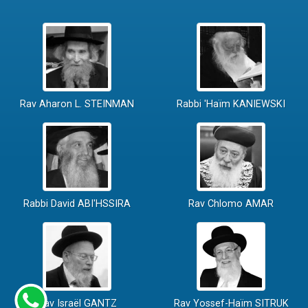
Rav Aharon L. STEINMAN
Rabbi 'Haïm KANIEWSKI
Rabbi David ABI'HSSIRA
Rav Chlomo AMAR
Rav Israël GANTZ
Rav Yossef-Haïm SITRUK