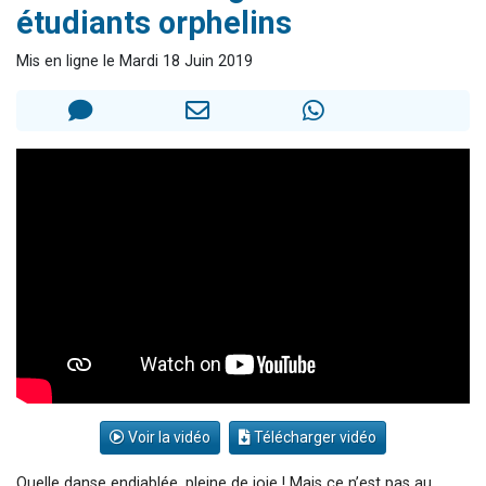
étudiants orphelins
30 personnes viennent de faire un don pour Sauvez la jambe de Yohan
Il reste 49 places pour étudier en groupe sur Zoom
Mis en ligne le Mardi 18 Juin 2019
12 nouvelles musiques dans Torah-Box Music
29 personnes viennent de demander une bénédiction
Il reste 49 places pour étudier en groupe sur Zoom
Voir la vidéo
Télécharger vidéo
Quelle danse endiablée, pleine de joie ! Mais ce n’est pas au