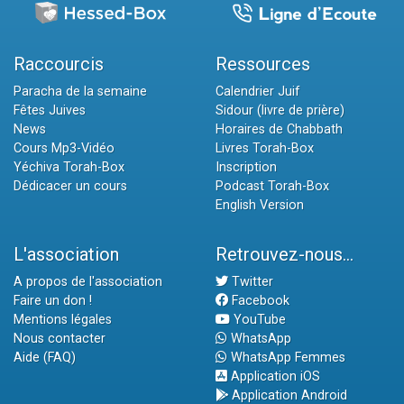
Raccourcis
Ressources
Paracha de la semaine
Calendrier Juif
Fêtes Juives
Sidour (livre de prière)
News
Horaires de Chabbath
Cours Mp3-Vidéo
Livres Torah-Box
Yéchiva Torah-Box
Inscription
Dédicacer un cours
Podcast Torah-Box
English Version
L'association
Retrouvez-nous...
A propos de l'association
Twitter
Faire un don !
Facebook
Mentions légales
YouTube
Nous contacter
WhatsApp
Aide (FAQ)
WhatsApp Femmes
Application iOS
Application Android