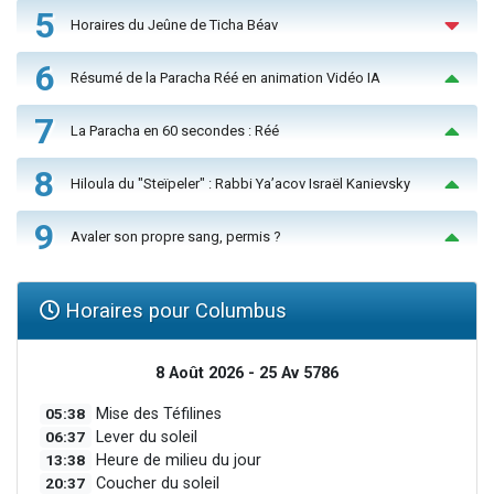
5
Horaires du Jeûne de Ticha Béav
6
Résumé de la Paracha Réé en animation Vidéo IA
7
La Paracha en 60 secondes : Réé
8
Hiloula du "Steïpeler" : Rabbi Ya’acov Israël Kanievsky
9
Avaler son propre sang, permis ?
Horaires pour Columbus
8 Août 2026 - 25 Av 5786
05:38
Mise des Téfilines
06:37
Lever du soleil
13:38
Heure de milieu du jour
20:37
Coucher du soleil