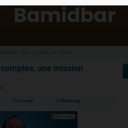
de donner son Maasser
viennent de nous rejoindre sur WhatsApp
viennent de nous rejoindre sur WhatsApp
ient de donner son Maasser
viennent de nous rejoindre sur WhatsApp
Bamidbar - Deux comptes, une mission
 comptes, une mission
25
Envoyer
WhatsApp