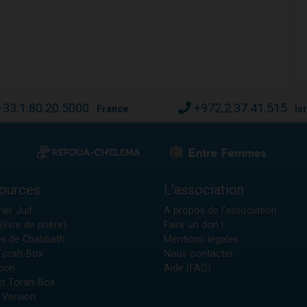
+33.1.80.20.5000
+972.2.37.41.515
France
Is
ources
L'association
ier Juif
A propos de l'association
(livre de prière)
Faire un don !
es de Chabbath
Mentions légales
 Torah-Box
Nous contacter
tion
Aide (FAQ)
t Torah-Box
 Version