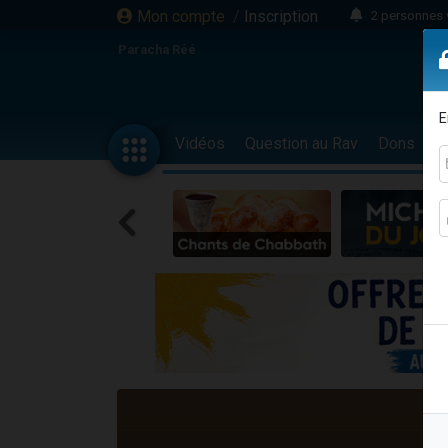
Mon compte
/
Inscription
2 personnes 
3 personnes 
Paracha Réé
2 nouvel
8 personn
E
4 personn
Vidéos
Question au Rav
Dons
F
Nouvelle émis
61 personnes
39 perso
Il reste 
Ariel vient 
Nathaniel vi
6 personn
2 personn
10 personnes
Il reste 