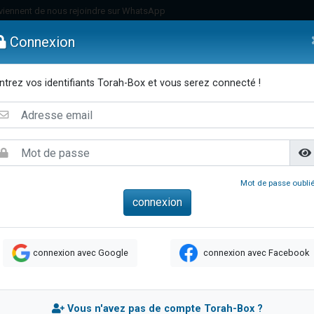
viennent de nous rejoindre sur WhatsApp
viennent de nous rejoindre sur WhatsApp
Connexion
les musiques dans Torah-Box Music
es viennent de faire un don pour Tsédaka : pauvres d'Israel
ntrez vos identifiants Torah-Box et vous serez connecté !
es viennent de faire un don pour Diane, 80 ans, dans un appartement insalub
emmes
Enfants
Etude sur Texte
Musique
Paracha
Di
sion radio : Visions de grandeur n°104 : Le Chabbath et le Birkat Hamazone à 
 viennent de demander une bénédiction
nnes viennent de faire un don pour Sauvez la jambe de Yohan
49 places pour étudier en groupe sur Zoom
Mot de passe oublié
de donner son Maasser
ent de donner son Maasser
es viennent de faire un don pour 5 enfants déjà orphelins risquent de perdre
connexion avec Google
connexion avec Facebook
es viennent de faire un don pour Reloger Rivka, 6 enfants, victime de violences
 viennent de demander une bénédiction
49 places pour étudier en groupe sur Zoom
Vous n'avez pas de compte Torah-Box ?