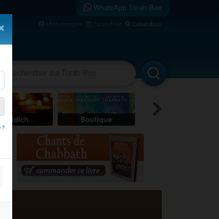
WhatsApp Torah-Box
Mon compte
Calendrier
Columbus
×
re
vertissements
Livres
Rabbanim
travers le temps
 ?
 leur maman
...