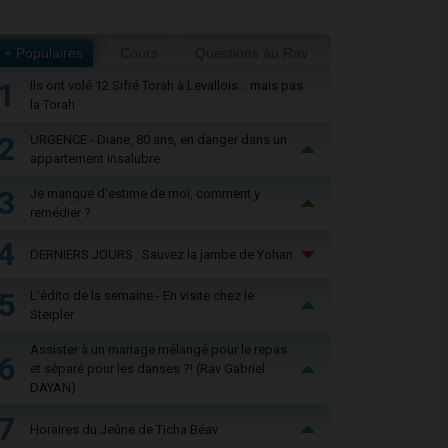
+ Populaires
Cours
Questions au Rav
1
Ils ont volé 12 Sifré Torah à Levallois… mais pas
la Torah
2
URGENCE - Diane, 80 ans, en danger dans un
appartement insalubre
3
Je manque d'estime de moi, comment y
remédier ?
4
DERNIERS JOURS : Sauvez la jambe de Yohan
5
L'édito de la semaine - En visite chez le
Steipler
Assister à un mariage mélangé pour le repas
6
et séparé pour les danses ?! (Rav Gabriel
DAYAN)
7
Horaires du Jeûne de Ticha Béav