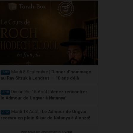
Mardi 8 Septembre |
Dinner d'hommage
J-33
au Rav Sitruk à Londres — 10 ans déjà
Dimanche 16 Août |
Venez rencontrer
J-10
le Admour de Ungvar à Natanya!
Mardi 18 Août |
Le Admour de Ungvar
J-12
recevra en plein Kikar de Natanya à Alonzo!
Voir tous les événements à venir