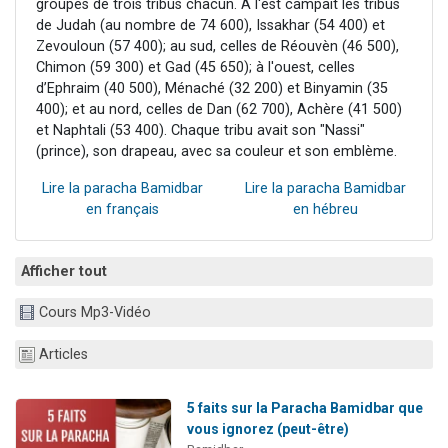
groupes de trois tribus chacun. À l'est campait les tribus
de Judah (au nombre de 74 600), Issakhar (54 400) et
Zevouloun (57 400); au sud, celles de Réouvèn (46 500),
Chimon (59 300) et Gad (45 650); à l'ouest, celles
d’Ephraim (40 500), Ménaché (32 200) et Binyamin (35
400); et au nord, celles de Dan (62 700), Achère (41 500)
et Naphtali (53 400). Chaque tribu avait son "Nassi"
(prince), son drapeau, avec sa couleur et son emblème.
Lire la paracha Bamidbar
Lire la paracha Bamidbar
en français
en hébreu
Afficher tout
Cours Mp3-Vidéo
Articles
5 faits sur la Paracha Bamidbar que
vous ignorez (peut-être)