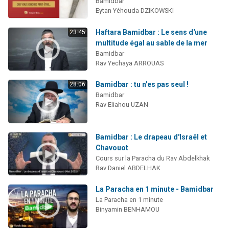
Bamidbar
Eytan Yéhouda DZIKOWSKI
Haftara Bamidbar : Le sens d'une
23:45
multitude égal au sable de la mer
Bamidbar
Rav Yechaya ARROUAS
Bamidbar : tu n'es pas seul !
28:06
Bamidbar
Rav Eliahou UZAN
Bamidbar : Le drapeau d'Israël et
Chavouot
Cours sur la Paracha du Rav Abdelkhak
Rav Daniel ABDELHAK
La Paracha en 1 minute - Bamidbar
La Paracha en 1 minute
Binyamin BENHAMOU