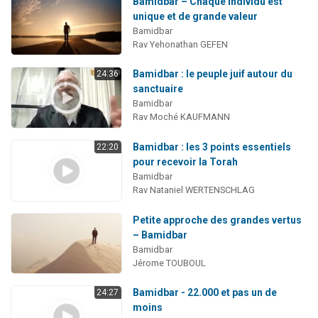
Bamidbar – Chaque individu est
unique et de grande valeur
Bamidbar
Rav Yehonathan GEFEN
Bamidbar : le peuple juif autour du
24:36
sanctuaire
Bamidbar
Rav Moché KAUFMANN
Bamidbar : les 3 points essentiels
22:20
pour recevoir la Torah
Bamidbar
Rav Nataniel WERTENSCHLAG
Petite approche des grandes vertus
– Bamidbar
Bamidbar
Jérome TOUBOUL
Bamidbar - 22.000 et pas un de
24:27
moins