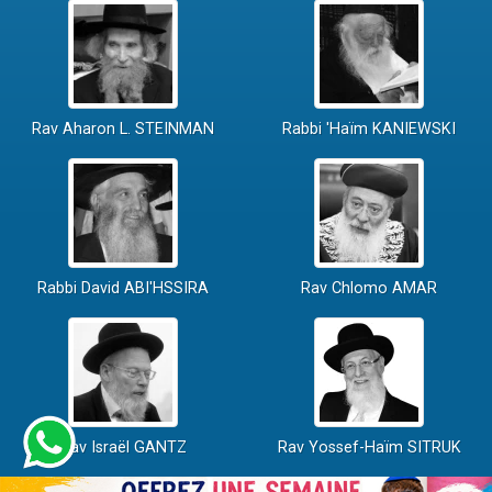
Rav Aharon L. STEINMAN
Rabbi 'Haïm KANIEWSKI
Rabbi David ABI'HSSIRA
Rav Chlomo AMAR
Rav Israël GANTZ
Rav Yossef-Haïm SITRUK