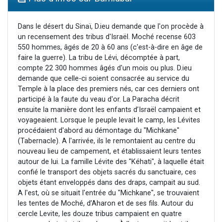
13 personnes viennent de demander une bénédiction
30 personnes viennent de faire un don pour Sauvez la jambe de Yohan
Dans le désert du Sinaï, D.ieu demande que l'on procède à
un recensement des tribus d'Israël. Moché recense 603
Il reste 49 places pour étudier en groupe sur Zoom
550 hommes, âgés de 20 à 60 ans (c'est-à-dire en âge de
12 nouvelles musiques dans Torah-Box Music
faire la guerre). La tribu de Lévi, décomptée à part,
compte 22 300 hommes âgés d'un mois ou plus. D.ieu
29 personnes viennent de demander une bénédiction
demande que celle-ci soient consacrée au service du
Temple à la place des premiers nés, car ces derniers ont
participé à la faute du veau d'or. La Paracha décrit
ensuite la manière dont les enfants d’Israël campaient et
voyageaient. Lorsque le peuple levait le camp, les Lévites
procédaient d'abord au démontage du "Michkane"
(Tabernacle). A l'arrivée, ils le remontaient au centre du
nouveau lieu de campement, et établissaient leurs tentes
autour de lui. La famille Lévite des "Kéhati", à laquelle était
confié le transport des objets sacrés du sanctuaire, ces
objets étant enveloppés dans des draps, campait au sud.
A l'est, où se situait l'entrée du "Michkane", se trouvaient
les tentes de Moché, d’Aharon et de ses fils. Autour du
cercle Levite, les douze tribus campaient en quatre