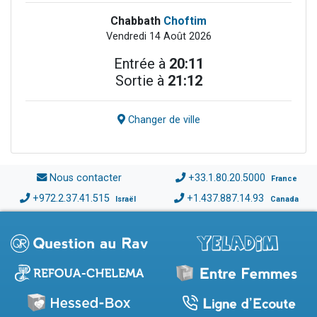
Chabbath
Choftim
Vendredi 14 Août 2026
Entrée à
20:11
Sortie à
21:12
Changer de ville
Nous contacter
+33.1.80.20.5000
France
+972.2.37.41.515
+1.437.887.14.93
Israël
Canada