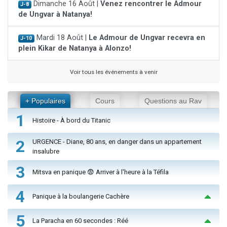
Dimanche 16 Août |
Venez rencontrer le Admour
J-8
de Ungvar à Natanya!
Mardi 18 Août |
Le Admour de Ungvar recevra en
J-10
plein Kikar de Natanya à Alonzo!
Voir tous les événements à venir
+ Populaires
Cours
Questions au Rav
1
Histoire - À bord du Titanic
2
URGENCE - Diane, 80 ans, en danger dans un appartement
insalubre
3
Mitsva en panique 😨 Arriver à l'heure à la Téfila
4
Panique à la boulangerie Cachère
5
La Paracha en 60 secondes : Réé