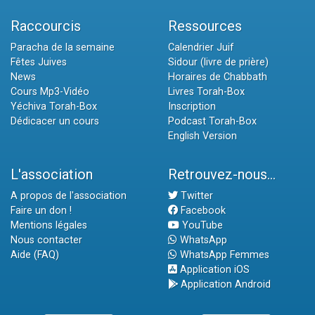
Raccourcis
Ressources
Paracha de la semaine
Calendrier Juif
Fêtes Juives
Sidour (livre de prière)
News
Horaires de Chabbath
Cours Mp3-Vidéo
Livres Torah-Box
Yéchiva Torah-Box
Inscription
Dédicacer un cours
Podcast Torah-Box
English Version
L'association
Retrouvez-nous...
A propos de l'association
Twitter
Faire un don !
Facebook
Mentions légales
YouTube
Nous contacter
WhatsApp
Aide (FAQ)
WhatsApp Femmes
Application iOS
Application Android