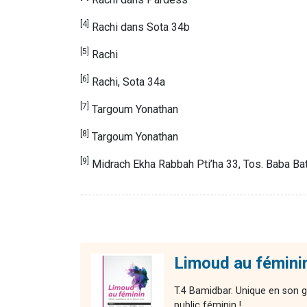
[4]
Rachi dans Sota 34b
[5]
Rachi
[6]
Rachi, Sota 34a
[7]
Targoum Yonathan
[8]
Targoum Yonathan
[9]
Midrach Ekha Rabbah Pti’ha 33, Tos. Baba Ba
Limoud au fémini
T.4 Bamidbar. Unique en son g
public féminin !