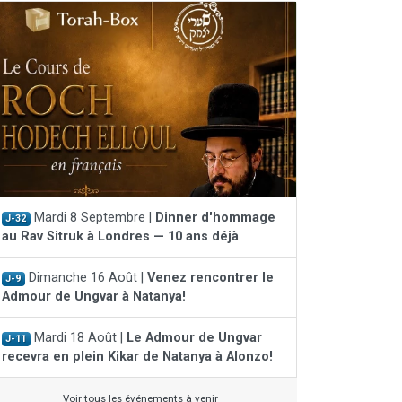
Mardi 8 Septembre |
Dinner d'hommage
J-32
au Rav Sitruk à Londres — 10 ans déjà
Dimanche 16 Août |
Venez rencontrer le
J-9
Admour de Ungvar à Natanya!
Mardi 18 Août |
Le Admour de Ungvar
J-11
recevra en plein Kikar de Natanya à Alonzo!
Voir tous les événements à venir