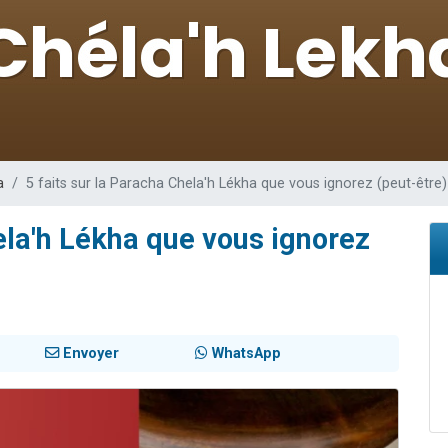
viennent de nous rejoindre sur WhatsApp
les musiques dans Torah-Box Music
viennent de nous rejoindre sur WhatsApp
es viennent de faire un don pour Tsédaka : pauvres d'Israel
es viennent de faire un don pour 1 Journée de Vacances Pour les Enfants
a
5 faits sur la Paracha Chela'h Lékha que vous ignorez (peut-être)
ela'h Lékha que vous ignorez
Envoyer
WhatsApp