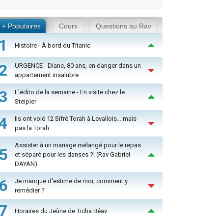
+ Populaires
Cours
Questions au Rav
1
Histoire - À bord du Titanic
2
URGENCE - Diane, 80 ans, en danger dans un
appartement insalubre
3
L'édito de la semaine - En visite chez le
Steipler
4
Ils ont volé 12 Sifré Torah à Levallois… mais
pas la Torah
Assister à un mariage mélangé pour le repas
5
et séparé pour les danses ?! (Rav Gabriel
DAYAN)
6
Je manque d'estime de moi, comment y
remédier ?
7
Horaires du Jeûne de Ticha Béav