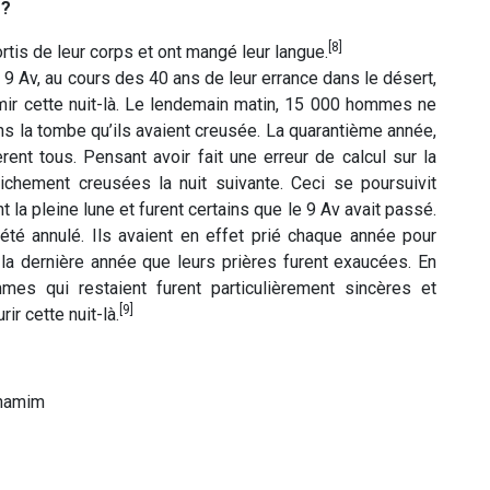
 ?
[8]
ortis de leur corps et ont mangé leur langue.
 9 Av, au cours des 40 ans de leur errance dans le désert,
mir cette nuit-là. Le lendemain matin, 15 000 hommes ne
ans la tombe qu’ils avaient creusée. La quarantième année,
nt tous. Pensant avoir fait une erreur de calcul sur la
ichement creusées la nuit suivante. Ceci se poursuivit
t la pleine lune et furent certains que le 9 Av avait passé.
t été annulé. Ils avaient en effet prié chaque année pour
e la dernière année que leurs prières furent exaucées. En
es qui restaient furent particulièrement sincères et
[9]
ir cette nuit-là.
khamim