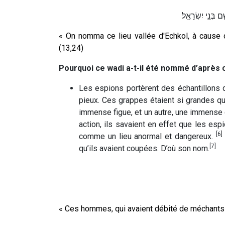
 בְּנֵ֥י יִשְׂרָאֵֽל׃
« On nomma ce lieu vallée d'Echkol, à cause d
(13,24)
Pourquoi ce wadi a-t-il été nommé d’après 
Les espions portèrent des échantillons de
pieux. Ces grappes étaient si grandes qu’
immense figue, et un autre, une immense 
action, ils savaient en effet que les esp
[6]
comme un lieu anormal et dangereux.
[7]
qu’ils avaient coupées. D’où son nom.
« Ces hommes, qui avaient débité de méchants p