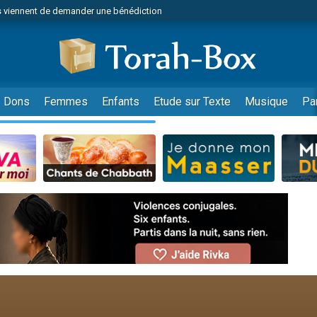
 viennent de demander une bénédiction
viennent de nous rejoindre sur WhatsApp
49 places pour étudier en groupe sur Zoom
nes viennent de faire un don pour Diane, 80 ans, dans un appartement insalu
 donner son Maasser
Dons
Femmes
Enfants
Etude sur Texte
Musique
Pa
viennent de nous rejoindre sur WhatsApp
viennent de nous rejoindre sur WhatsApp
es viennent de faire un don pour 5 jours de vacances aux Orphelins
de donner son Maasser
 viennent de demander une bénédiction
viennent de nous rejoindre sur WhatsApp
nnes viennent de faire un don pour Sauvez la jambe de Yohan
lles musiques dans Torah-Box Music
49 places pour étudier en groupe sur Zoom
viennent de nous rejoindre sur WhatsApp