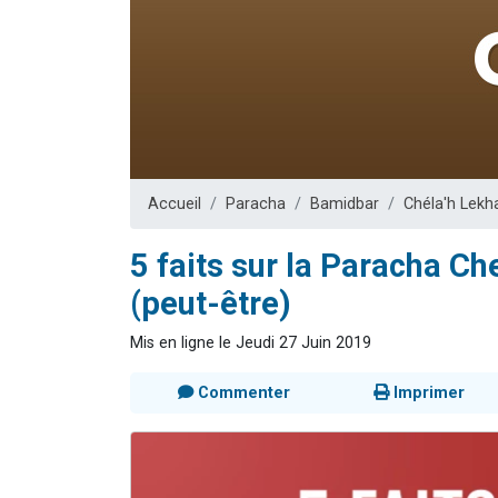
2 personnes 
2 nouvel
3 personnes 
8 personn
2 personn
Accueil
Paracha
Bamidbar
Chéla'h Lekh
5 faits sur la Paracha Ch
(peut-être)
Mis en ligne le Jeudi 27 Juin 2019
Commenter
Imprimer