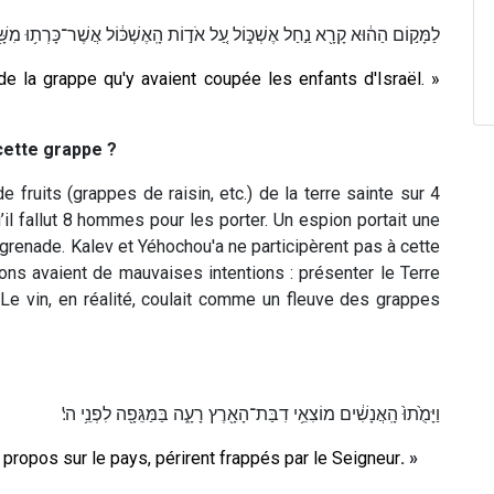
לַמָּק֣וֹם הַה֔וּא קָרָ֖א נַ֣חַל אֶשְׁכּ֑וֹל עַ֚ל אֹד֣וֹת הָֽאֶשְׁכּ֔וֹל אֲשֶׁר־כָּרְת֥וּ מִשָּׁ֖ם
e la grappe qu'y avaient coupée les enfants d'Israël. »
cette grappe ?
 fruits (grappes de raisin, etc.) de la terre sainte sur 4
il fallut 8 hommes pour les porter. Un espion portait une
grenade. Kalev et Yéhochou'a ne participèrent pas à cette
ions avaient de mauvaises intentions : présenter le Terre
Le vin, en réalité, coulait comme un fleuve des grappes
וַיָּמֻ֙תוּ֙ הָֽאֲנָשִׁ֔ים מוֹצִאֵ֥י דִבַּת־הָאָ֖רֶץ רָעָ֑ה בַּמַּגֵּפָ֖ה לִפְנֵ֥י ה'׃
ropos sur le pays, périrent frappés par le Seigneur
. »