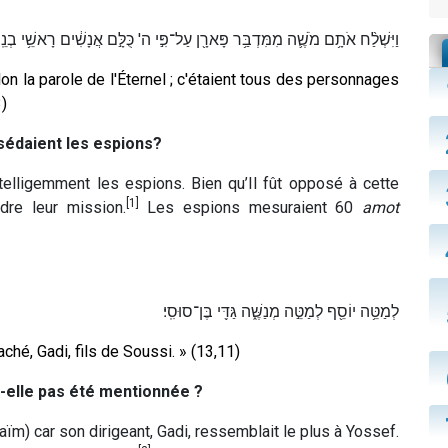
וַיִּשְׁלַ֨ח אֹתָ֥ם מֹשֶׁ֛ה מִמִּדְבַּ֥ר פָּארָ֖ן עַל־פִּ֣י ה' כֻּלָּ֣ם אֲנָשִׁ֔ים רָאשֵׁ֥י בְנֵֽי
n la parole de l'Éternel ; c'étaient tous des personnages
3)
sédaient les espions?
telligemment les espions. Bien qu’Il fût opposé à cette
[1]
dre leur mission.
Les espions mesuraient 60
amot
לְמַטֵּ֥ה יוֹסֵ֖ף לְמַטֵּ֣ה מְנַשֶּׁ֑ה גַּדִּ֖י בֶּן־סוּסִֽי׃
hé, Gadi, fils de Soussi. » (13,11)
t-elle pas été mentionnée ?
m) car son dirigeant, Gadi, ressemblait le plus à Yossef.