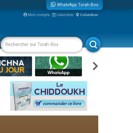
WhatsApp Torah-Box
Mon compte
Calendrier
Columbus
bre
racha
Divertissements
Livres
Rabbanim