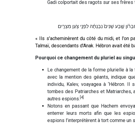
Gadi colportait des ragots sur ses frère
ְחֶבְר֗וֹן שֶׁ֤בַע שָׁנִים֙ נִבְנְתָ֔ה לִפְנֵ֖י צֹ֥עַן מִצְרָֽיִם׃
« Ils s'acheminèrent du côté du midi, et l'on 
Talmaï, descendants d'Anak. Hébron avait été bâ
Pourquoi ce changement du pluriel au singu
Le changement de la forme plurielle à la f
avec la mention des géants, indique que
individu, Kalev, voayagea à ‘Hébron. Il 
tombes des Patriarches et Matriarches, af
[4]
autres espions.
Notons en passant que Hachem envoya u
enterrer leurs morts afin que les espi
espions l’interprétèrent à tort comme un 