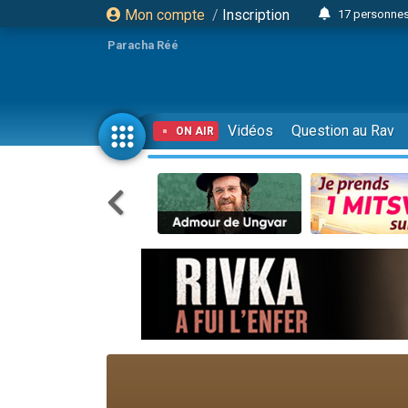
Mon compte
/
Inscription
17 personnes
4 personnes 
Paracha Réé
Il reste 
23 person
Eva vient de
Vidéos
Question au Rav
ON AIR
4 personnes 
3 personnes 
3 personn
Odaya vient 
13 personnes
2 personnes 
30 perso
12 nouve
Il reste 
3 personnes 