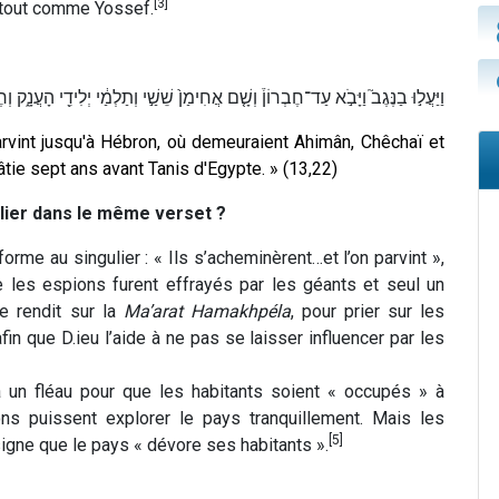
[3]
s tout comme Yossef.
וַיַּעֲל֣וּ בַנֶּגֶב֮ וַיָּבֹ֣א עַד־חֶבְרוֹן֒ וְשָׁ֤ם אֲחִימַן֙ שֵׁשַׁ֣י וְתַלְמַ֔י יְלִידֵ֖י הָעֲנָ֑ק ו
parvint jusqu'à Hébron, où demeuraient Ahimân, Chêchaï et
tie sept ans avant Tanis d'Egypte. » (13,22)
lier dans le même verset ?
orme au singulier : « Ils s’acheminèrent…et l’on parvint »,
 les espions furent effrayés par les géants et seul un
se rendit sur la
Ma’arat Hamakhpéla
, pour prier sur les
in que D.ieu l’aide à ne pas se laisser influencer par les
n fléau pour que les habitants soient « occupés » à
ons puissent explorer le pays tranquillement. Mais les
[5]
signe que le pays « dévore ses habitants ».