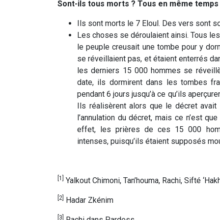
Sont-ils tous morts ? Tous en même temps
Ils sont morts le 7 Eloul. Des vers sont s
Les choses se déroulaient ainsi. Tous les
le peuple creusait une tombe pour y dor
se réveillaient pas, et étaient enterrés d
les derniers 15 000 hommes se réveillère
date, ils dormirent dans les tombes fra
pendant 6 jours jusqu’à ce qu’ils aperçuren
Ils réalisèrent alors que le décret avai
l’annulation du décret, mais ce n’est qu
effet, les prières de ces 15 000 homm
intenses, puisqu’ils étaient supposés mour
[1]
Yalkout Chimoni, Tan’houma, Rachi, Sifté ‘Ha
[2]
Hadar Zkénim
[3]
Rachi dans Pardess