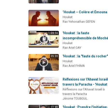
’Houkat – Colère et Émouna
Houkat
Rav Yehonathan GEFEN
'Houkat : la faute
1:09:56
incompréhensible de Moch
Houkat
Rav Ariel GAY
'Houkat : la "faute du rocher
35:30
Houkat
Rav Ariel FHIMA
Réflexions sur l'Ahavat Israël
travers la Paracha - 'Houkat
Réflexions sur l'Ahavat Israël à
travers la Paracha
Jérome TOUBOUL
'Houkat : Prendre l'initiative
11:45