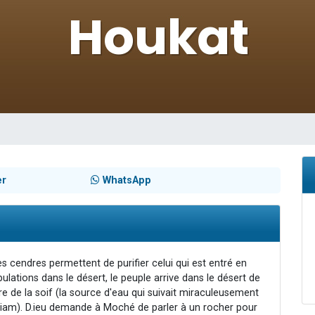
49 places pour étudier en groupe sur Zoom
lles musiques dans Torah-Box Music
viennent de nous rejoindre sur WhatsApp
viennent de nous rejoindre sur WhatsApp
viennent de nous rejoindre sur WhatsApp
er
WhatsApp
es cendres permettent de purifier celui qui est entré en
lations dans le désert, le peuple arrive dans le désert de
e de la soif (la source d'eau qui suivait miraculeusement
Myriam). D.ieu demande à Moché de parler à un rocher pour