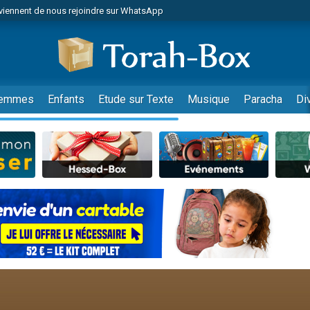
viennent de nous rejoindre sur WhatsApp
es viennent de faire un don pour Reloger Rivka, 6 enfants, victime de violences
es viennent de faire un don pour 1 Journée de Vacances Pour les Enfants
 viennent de demander une bénédiction
viennent de nous rejoindre sur WhatsApp
emmes
Enfants
Etude sur Texte
Musique
Paracha
Di
49 places pour étudier en groupe sur Zoom
nes viennent de faire un don pour Diane, 80 ans, dans un appartement insalu
 donner son Maasser
viennent de nous rejoindre sur WhatsApp
viennent de nous rejoindre sur WhatsApp
es viennent de faire un don pour 5 jours de vacances aux Orphelins
de donner son Maasser
 viennent de demander une bénédiction
viennent de nous rejoindre sur WhatsApp
nnes viennent de faire un don pour Sauvez la jambe de Yohan