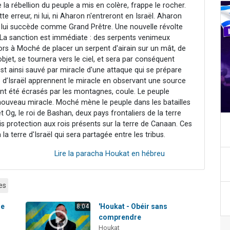
 la rébellion du peuple a mis en colère, frappe le rocher.
e erreur, ni lui, ni Aharon n'entreront en Israël. Aharon
r, lui succède comme Grand Prêtre. Une nouvelle révolte
. La sanction est immédiate : des serpents venimeux
lors à Moché de placer un serpent d'airain sur un mât, de
bjet, se tournera vers le ciel, et sera par conséquent
est ainsi sauvé par miracle d'une attaque qui se prépare
s d’Israël apprennent le miracle en observant une source
 ont été écrasés par les montagnes, coule. Le peuple
nouveau miracle. Moché mène le peuple dans les batailles
 Og, le roi de Bashan, deux pays frontaliers de la terre
mis protection aux rois présents sur la terre de Canaan. Ces
la terre d'Israël qui sera partagée entre les tribus.
Lire la paracha Houkat en hébreu
es
le
'Houkat - Obéir sans
8:04
comprendre
Houkat