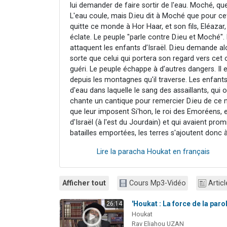
lui demander de faire sortir de l'eau. Moché, que
L'eau coule, mais D.ieu dit à Moché que pour cett
quitte ce monde à Hor Haar, et son fils, Eléaza
éclate. Le peuple "parle contre D.ieu et Moché"
attaquent les enfants d’Israël. D.ieu demande a
sorte que celui qui portera son regard vers cet o
guéri. Le peuple échappe à d’autres dangers. Il 
depuis les montagnes qu'il traverse. Les enfant
d'eau dans laquelle le sang des assaillants, qui
chante un cantique pour remercier D.ieu de ce 
que leur imposent Si'hon, le roi des Emoréens, et
d'Israël (à l'est du Jourdain) et qui avaient pro
batailles emportées, les terres s'ajoutent donc à 
Lire la paracha Houkat en français
Afficher tout
Cours Mp3-Vidéo
Articl
'Houkat : La force de la paro
26:14
Houkat
Rav Eliahou UZAN