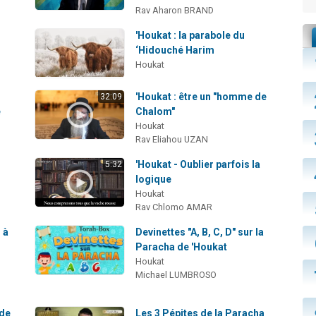
Rav Aharon BRAND
'Houkat : la parabole du
‘Hidouché Harim
Houkat
'Houkat : être un "homme de
32:09
é
Chalom"
Houkat
Rav Eliahou UZAN
"
'Houkat - Oublier parfois la
5:32
logique
Houkat
Rav Chlomo AMAR
 à
Devinettes "A, B, C, D" sur la
Paracha de 'Houkat
Houkat
Michael LUMBROSO
 de
Les 3 Pépites de la Paracha