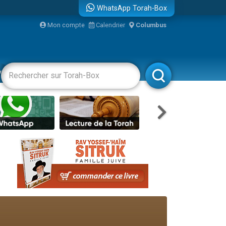
WhatsApp Torah-Box
...
Mon compte
Calendrier
Columbus
vertissements
Livres
Rabbanim
bre