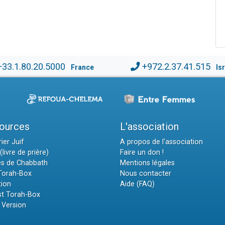
+33.1.80.20.5000
+972.2.37.41.515
France
Is
ources
L'association
ier Juif
A propos de l'association
(livre de prière)
Faire un don !
es de Chabbath
Mentions légales
 Torah-Box
Nous contacter
tion
Aide (FAQ)
t Torah-Box
 Version