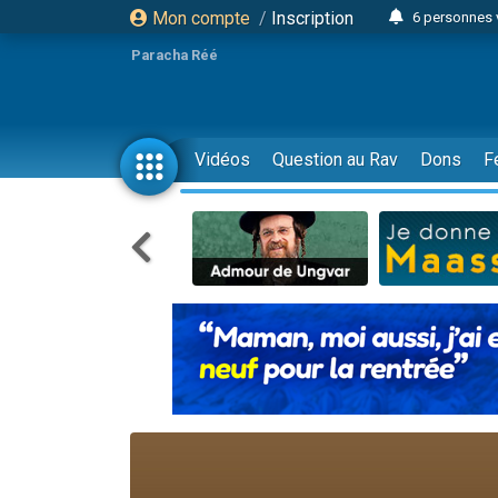
Mon compte
/
Inscription
6 personnes 
4 personn
Paracha Réé
2 personn
17 personnes
4 personnes 
Vidéos
Question au Rav
Dons
F
Il reste 
23 person
Eva vient de
4 personnes 
3 personnes 
3 personn
Odaya vient 
13 personnes
2 personnes 
30 perso