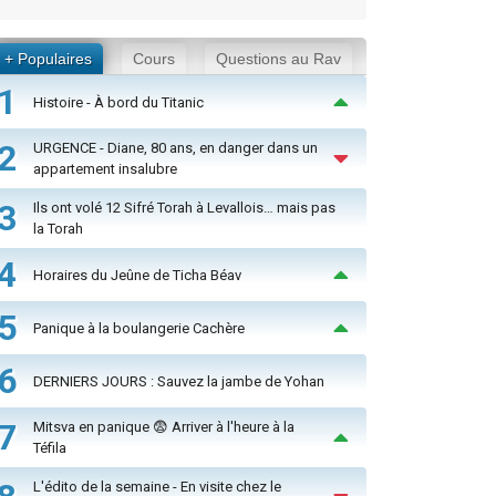
+ Populaires
Cours
Questions au Rav
1
Histoire - À bord du Titanic
2
URGENCE - Diane, 80 ans, en danger dans un
appartement insalubre
3
Ils ont volé 12 Sifré Torah à Levallois… mais pas
la Torah
4
Horaires du Jeûne de Ticha Béav
5
Panique à la boulangerie Cachère
6
DERNIERS JOURS : Sauvez la jambe de Yohan
7
Mitsva en panique 😨 Arriver à l'heure à la
Téfila
L'édito de la semaine - En visite chez le