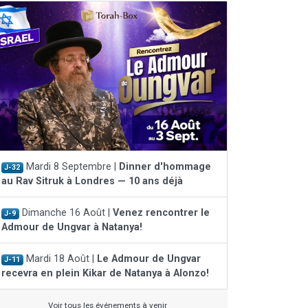
Mardi 8 Septembre |
Dinner d'hommage
J-32
au Rav Sitruk à Londres — 10 ans déjà
Dimanche 16 Août |
Venez rencontrer le
J-9
Admour de Ungvar à Natanya!
Mardi 18 Août |
Le Admour de Ungvar
J-11
recevra en plein Kikar de Natanya à Alonzo!
Voir tous les événements à venir