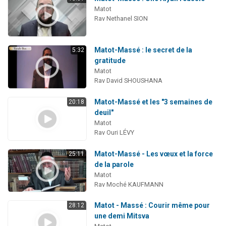
Matot
Rav Nethanel SION
Matot-Massé : le secret de la
5:32
gratitude
Matot
Rav David SHOUSHANA
Matot-Massé et les "3 semaines de
20:18
deuil"
Matot
Rav Ouri LÉVY
Matot-Massé - Les vœux et la force
25:11
de la parole
Matot
Rav Moché KAUFMANN
Matot - Massé : Courir même pour
28:12
une demi Mitsva