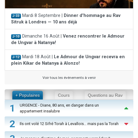
Mardi 8 Septembre |
Dinner d'hommage au Rav
J-33
Sitruk à Londres — 10 ans déjà
Dimanche 16 Août |
Venez rencontrer le Admour
J-10
de Ungvar à Natanya!
Mardi 18 Août |
Le Admour de Ungvar recevra en
J-12
plein Kikar de Natanya à Alonzo!
Voir tous les événements à venir
+ Populaires
Cours
Questions au Rav
1
URGENCE - Diane, 80 ans, en danger dans un
appartement insalubre
2
Ils ont volé 12 Sifré Torah à Levallois… mais pas la Torah