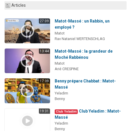
Articles
Matot-Massé : un Rabbin, un
27:09
employé ?
Matot
Rav Nataniel WERTENSCHLAG
Matot-Massé : la grandeur de
13:44
Moché Rabbénou
Matot
Arié CRESPINE
Benny prépare Chabbat : Matot-
17:39
Massé
Yeladim
Benny
Club Yeladim : Matot-
19:31
Club Yeladim
Massé
Yeladim
Benny