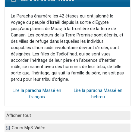
Ariel vient de donner son Maasser
Il reste 49 places pour étudier en groupe sur Zoom
La Paracha énumère les 42 étapes qui ont jalonné le
voyage du peuple d’Israël depuis la sortie d’Egypte
Nathaniel vient de donner son Maasser
jusqu’aux plaines de Moav, à la frontière de la terre de
6 personnes viennent de faire un don pour 5 enfants déjà orphelins risquent de perdre leur maman
Canaan. Les contours de la Terre Promise sont décrits, et
des villes de refuge dans lesquelles les individus
3 personnes viennent de nous rejoindre sur WhatsApp
coupables d’homicide involontaire devront s’exiler, sont
désignées. Les filles de Tsélof’had, qui se sont vues
accorder l’héritage de leur père en l’absence d’héritier
mâle, se marient avec des hommes de leur tribu, de telle
sorte que, l’héritage, qui suit la famille du père, ne soit pas
perdu pour leur tribu d’origine.
Lire la paracha Massé en
Lire la paracha Massé en
français
hébreu
Afficher tout
Cours Mp3-Vidéo