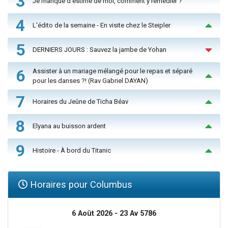
3
Je manque d'estime de moi, comment y remédier ?
4
L'édito de la semaine - En visite chez le Steipler
5
DERNIERS JOURS : Sauvez la jambe de Yohan
6
Assister à un mariage mélangé pour le repas et séparé
pour les danses ?! (Rav Gabriel DAYAN)
7
Horaires du Jeûne de Ticha Béav
8
Elyana au buisson ardent
9
Histoire - À bord du Titanic
Horaires pour Columbus
6 Août 2026 - 23 Av 5786