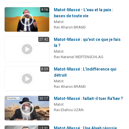
Matot-Massé - L'eau et la paix :
9:16
bases de toute vie
Matot
Rav Aharon BRAND
Matot-Massé : qu'est ce que je fais
27:42
là ?
Matot
Rav Nataniel WERTENSCHLAG
Matot-Massé : L'indifférence qui
8:59
détruit
Matot
Rav Aharon BRAND
Matot-Massé : fallait-il tuer Ra'hav ?
30:17
Matot
Rav Eliahou UZAN
Matot-Massé : Une Alyah réussie
13:31