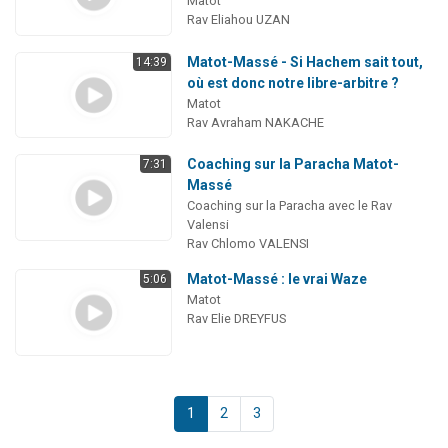
Matot
Rav Eliahou UZAN
Matot-Massé - Si Hachem sait tout,
14:39
où est donc notre libre-arbitre ?
Matot
Rav Avraham NAKACHE
Coaching sur la Paracha Matot-
7:31
Massé
Coaching sur la Paracha avec le Rav
Valensi
Rav Chlomo VALENSI
Matot-Massé : le vrai Waze
5:06
Matot
Rav Elie DREYFUS
1
2
3