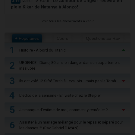
Mardi 18 Août |
Le Admour de Ungvar recevra en
J-11
plein Kikar de Natanya à Alonzo!
Voir tous les événements à venir
+ Populaires
Cours
Questions au Rav
1
Histoire - À bord du Titanic
2
URGENCE - Diane, 80 ans, en danger dans un appartement
insalubre
3
Ils ont volé 12 Sifré Torah à Levallois… mais pas la Torah
4
L'édito de la semaine - En visite chez le Steipler
5
Je manque d'estime de moi, comment y remédier ?
6
Assister à un mariage mélangé pour le repas et séparé pour
les danses ?! (Rav Gabriel DAYAN)