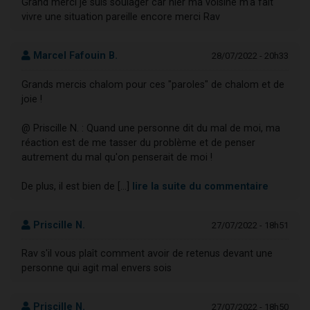
Grand merci je suis soulager car hier ma voisine m'a fait
vivre une situation pareille encore merci Rav
Marcel Fafouin B.
28/07/2022 - 20h33
Grands mercis chalom pour ces "paroles" de chalom et de
joie !
@ Priscille N. : Quand une personne dit du mal de moi, ma
réaction est de me tasser du problème et de penser
autrement du mal qu'on penserait de moi !
De plus, il est bien de [...]
lire la suite du commentaire
Priscille N.
27/07/2022 - 18h51
Rav s'il vous plaît comment avoir de retenus devant une
personne qui agit mal envers sois
Priscille N.
27/07/2022 - 18h50