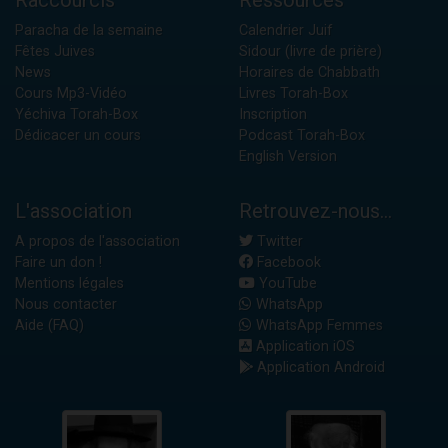
Raccourcis
Ressources
Paracha de la semaine
Calendrier Juif
Fêtes Juives
Sidour (livre de prière)
News
Horaires de Chabbath
Cours Mp3-Vidéo
Livres Torah-Box
Yéchiva Torah-Box
Inscription
Dédicacer un cours
Podcast Torah-Box
English Version
L'association
Retrouvez-nous...
A propos de l'association
Twitter
Faire un don !
Facebook
Mentions légales
YouTube
Nous contacter
WhatsApp
Aide (FAQ)
WhatsApp Femmes
Application iOS
Application Android