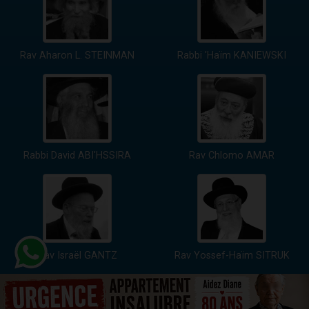
Rav Aharon L. STEINMAN
Rabbi 'Haïm KANIEWSKI
Rabbi David ABI'HSSIRA
Rav Chlomo AMAR
Rav Israël GANTZ
Rav Yossef-Haïm SITRUK