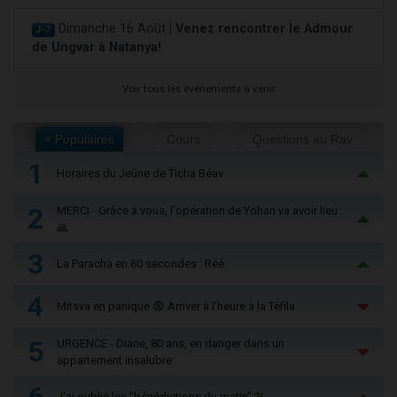
Dimanche 16 Août |
Venez rencontrer le Admour
J-7
de Ungvar à Natanya!
Voir tous les événements à venir
+ Populaires
Cours
Questions au Rav
1
Horaires du Jeûne de Ticha Béav
2
MERCI - Grâce à vous, l'opération de Yohan va avoir lieu
🙏
3
La Paracha en 60 secondes : Réé
4
Mitsva en panique 😨 Arriver à l'heure à la Téfila
5
URGENCE - Diane, 80 ans, en danger dans un
appartement insalubre
6
J'ai oublié les "bénédictions du matin" ?!