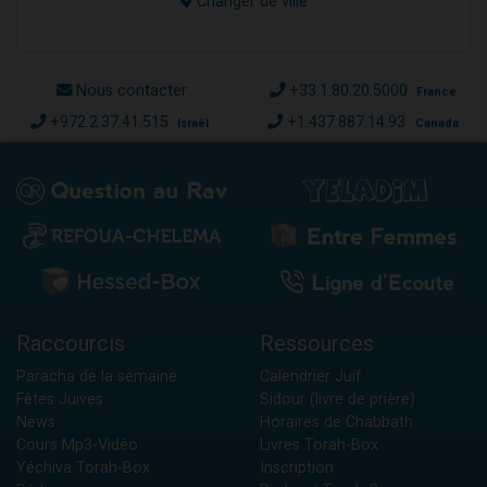
Changer de ville
Nous contacter
+33.1.80.20.5000
France
+972.2.37.41.515
+1.437.887.14.93
Israël
Canada
Raccourcis
Ressources
Paracha de la semaine
Calendrier Juif
Fêtes Juives
Sidour (livre de prière)
News
Horaires de Chabbath
Cours Mp3-Vidéo
Livres Torah-Box
Yéchiva Torah-Box
Inscription