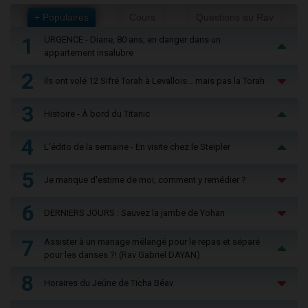
+ Populaires
Cours
Questions au Rav
1
URGENCE - Diane, 80 ans, en danger dans un
appartement insalubre
2
Ils ont volé 12 Sifré Torah à Levallois… mais pas la Torah
3
Histoire - À bord du Titanic
4
L'édito de la semaine - En visite chez le Steipler
5
Je manque d'estime de moi, comment y remédier ?
6
DERNIERS JOURS : Sauvez la jambe de Yohan
7
Assister à un mariage mélangé pour le repas et séparé
pour les danses ?! (Rav Gabriel DAYAN)
8
Horaires du Jeûne de Ticha Béav