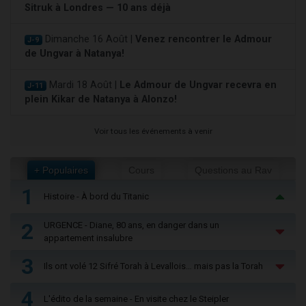
Sitruk à Londres — 10 ans déjà
Dimanche 16 Août |
Venez rencontrer le Admour
J-9
de Ungvar à Natanya!
Mardi 18 Août |
Le Admour de Ungvar recevra en
J-11
plein Kikar de Natanya à Alonzo!
Voir tous les événements à venir
+ Populaires
Cours
Questions au Rav
1
Histoire - À bord du Titanic
2
URGENCE - Diane, 80 ans, en danger dans un
appartement insalubre
3
Ils ont volé 12 Sifré Torah à Levallois… mais pas la Torah
4
L'édito de la semaine - En visite chez le Steipler