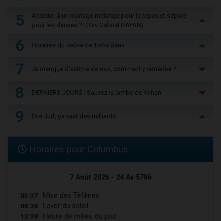
5
Assister à un mariage mélangé pour le repas et séparé
pour les danses ?! (Rav Gabriel DAYAN)
6
Horaires du Jeûne de Ticha Béav
7
Je manque d'estime de moi, comment y remédier ?
8
DERNIERS JOURS : Sauvez la jambe de Yohan
9
Être Juif, ça vaut des milliards
Horaires pour Columbus
7 Août 2026 - 24 Av 5786
05:37
Mise des Téfilines
06:36
Lever du soleil
13:38
Heure de milieu du jour