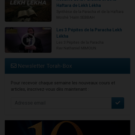
Haftara de Lèkh Lékha
Synthèse de la Paracha et de la Haftara
Moshé 'Haïm SEBBAH
Les 3 Pépites de la Paracha Lekh
Lékha
Les 3 Pépites de la Paracha
Rav Nathaniel MIMOUN
Newsletter Torah-Box
Pour recevoir chaque semaine les nouveaux cours et
articles, inscrivez-vous dès maintenant :