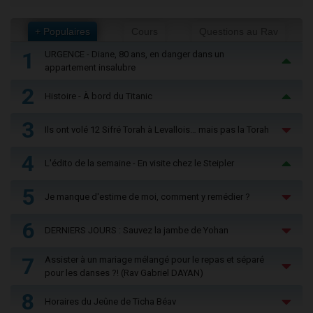
+ Populaires
Cours
Questions au Rav
1
URGENCE - Diane, 80 ans, en danger dans un
appartement insalubre
2
Histoire - À bord du Titanic
3
Ils ont volé 12 Sifré Torah à Levallois… mais pas la Torah
4
L'édito de la semaine - En visite chez le Steipler
5
Je manque d'estime de moi, comment y remédier ?
6
DERNIERS JOURS : Sauvez la jambe de Yohan
7
Assister à un mariage mélangé pour le repas et séparé
pour les danses ?! (Rav Gabriel DAYAN)
8
Horaires du Jeûne de Ticha Béav