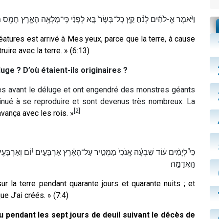
וַיֹּ֨אמֶר אֱ-לֹהִ֜ים לְנֹ֗חַ קֵ֤ץ כָּל־בָּשָׂר֙ בָּ֣א לְפָנַ֔י כִּֽי־מָלְאָ֥ה הָאָ֛רֶץ חָמָ֖ס 
réatures est arrivé à Mes yeux, parce que la terre, à cause
ruire avec la terre. » (6:13)
ge ? D’où étaient-ils originaires ?
s avant le déluge et ont engendré des monstres géants
inué à se reproduire et sont devenus très nombreux. La
[2]
vança avec les rois. »
כִּי֩ לְיָמִ֨ים ע֜וֹד שִׁבְעָ֗ה אָֽנֹכִי֙ מַמְטִ֣יר עַל־הָאָ֔רֶץ אַרְבָּעִ֣ים י֔וֹם וְאַרְבָּעִ֖
הָֽאֲדָמָֽה׃
ur la terre pendant quarante jours et quarante nuits ; et
ue J'ai créés. » (7:4)
u pendant les sept jours de deuil suivant le décès de