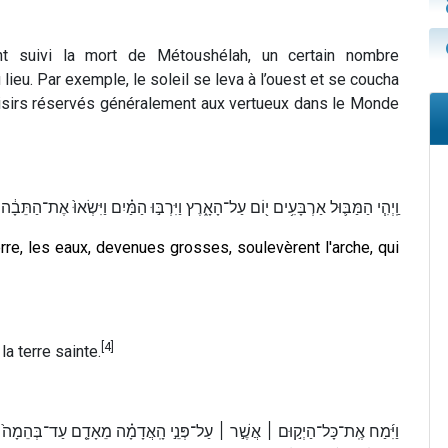
nt suivi la mort de Métoushélah, un certain nombre
lieu. Par exemple, le soleil se leva à l’ouest et se coucha
plaisirs réservés généralement aux vertueux dans le Monde
וַֽיְהִ֧י הַמַּבּ֛וּל אַרְבָּעִ֥ים י֖וֹם עַל־הָאָ֑רֶץ וַיִּרְבּ֣וּ הַמַּ֗יִם וַיִּשְׂאוּ֙ אֶת־הַתֵּבָ֔
rre, les eaux, devenues grosses, soulevèrent l'arche, qui
[4]
a terre sainte.
וַיִּ֜מַח אֶֽת־כָּל־הַיְק֣וּם ׀ אֲשֶׁ֣ר ׀ עַל־פְּנֵ֣י הָֽאֲדָמָ֗ה מֵאָדָ֤ם עַד־בְּהֵמָה֙ עַד־ר