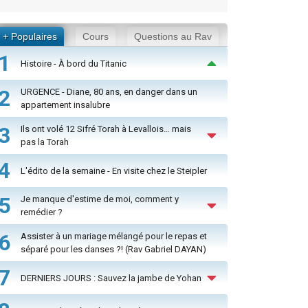
+ Populaires
Cours
Questions au Rav
1
Histoire - À bord du Titanic
2
URGENCE - Diane, 80 ans, en danger dans un
appartement insalubre
3
Ils ont volé 12 Sifré Torah à Levallois… mais
pas la Torah
4
L'édito de la semaine - En visite chez le Steipler
5
Je manque d'estime de moi, comment y
remédier ?
6
Assister à un mariage mélangé pour le repas et
séparé pour les danses ?! (Rav Gabriel DAYAN)
7
DERNIERS JOURS : Sauvez la jambe de Yohan