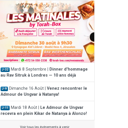
Mardi 8 Septembre |
Dinner d'hommage
J-32
au Rav Sitruk à Londres — 10 ans déjà
Dimanche 16 Août |
Venez rencontrer le
J-9
Admour de Ungvar à Natanya!
Mardi 18 Août |
Le Admour de Ungvar
J-11
recevra en plein Kikar de Natanya à Alonzo!
Voir tous les événements à venir