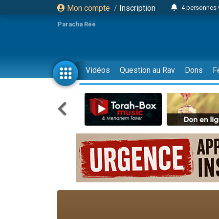
Mon compte
/
Inscription
4 personnes 
3 personnes 
Paracha Réé
Odaya vient 
3 personn
3 personn
Vidéos
Question au Rav
Dons
F
13 personnes
2 personnes 
30 perso
Il reste 
12 nouve
3 personnes 
2 personnes 
3 personnes 
2 nouvel
8 personn