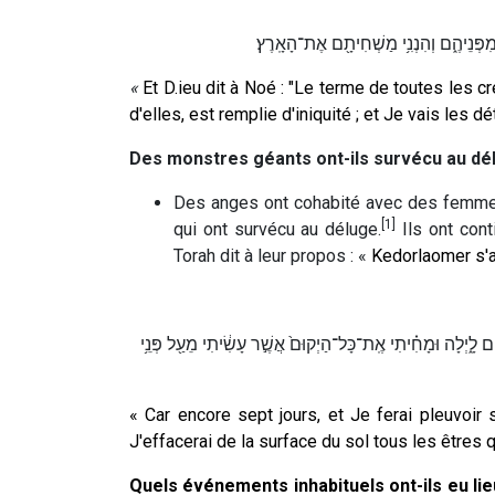
מִפְּנֵיהֶ֑ם וְהִנְנִ֥י מַשְׁחִיתָ֖ם אֶת־הָאָֽרֶץ׃
«
Et D.ieu dit à Noé : "Le terme de toutes les c
d'elles, est remplie d'iniquité ; et Je vais les dét
Des monstres géants ont-ils survécu au délu
Des anges ont cohabité avec des femme
[1]
qui ont survécu au déluge.
Ils ont cont
Torah dit à leur propos : «
Kedorlaomer s'a
ים לָ֑יְלָה וּמָחִ֗יתִי אֶֽת־כָּל־הַיְקוּם֙ אֲשֶׁ֣ר עָשִׂ֔יתִי מֵעַ֖ל פְּנֵ֥י
« Car encore sept jours, et Je ferai pleuvoir s
J'effacerai de la surface du sol tous les êtres q
Quels événements inhabituels ont-ils eu lie