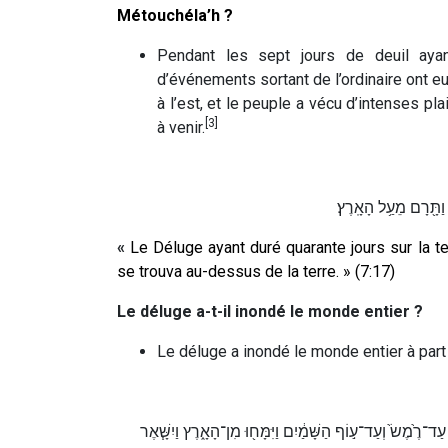
Métouchéla’h ?
Pendant les sept jours de deuil aya
d’événements sortant de l’ordinaire ont eu 
à l’est, et le peuple a vécu d’intenses 
[3]
à venir.
ה וַתָּ֖רָם מֵעַ֥ל הָאָֽרֶץ׃
«
Le Déluge ayant duré quarante jours sur la te
se trouva au-dessus de la terre. » (7:17)
Le déluge a-t-il inondé le monde entier ?
Le déluge a inondé le monde entier à part l
ֶ֙מֶשׂ֙ וְעַד־ע֣וֹף הַשָּׁמַ֔יִם וַיִּמָּח֖וּ מִן־הָאָ֑רֶץ וַיִשָּׁ֧אֶר