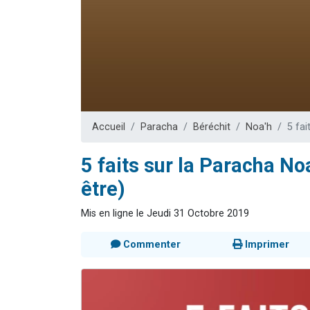
Nouvelle émis
61 personnes
Ariel vient 
Il reste 
Eva vient de
Accueil
Paracha
Béréchit
Noa'h
5 fai
5 faits sur la Paracha No
être)
Mis en ligne le Jeudi 31 Octobre 2019
Commenter
Imprimer