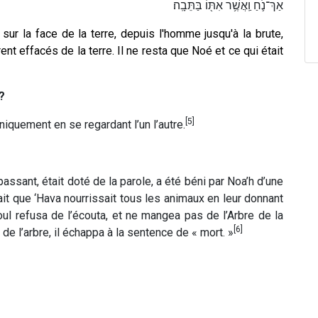
אַךְ־נֹ֛חַ וַֽאֲשֶׁ֥ר אִתּ֖וֹ בַּתֵּבָֽה׃
 sur la face de la terre, depuis l'homme jusqu'à la brute,
urent effacés de la terre. Il ne resta que Noé et ce qui était
?
[5]
niquement en se regardant l’un l’autre.
 passant, était doté de la parole, a été béni par Noa’h d’une
 fait que ‘Hava nourrissait tous les animaux en leur donnant
oul refusa de l’écouta, et ne mangea pas de l’Arbre de la
[6]
e l’arbre, il échappa à la sentence de « mort. »