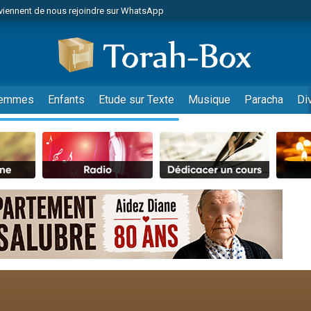
viennent de nous rejoindre sur WhatsApp
viennent de nous rejoindre sur WhatsApp
de donner son Maasser
es viennent de faire un don pour 5 jours de vacances aux Orphelins
es viennent de faire un don pour Diane, 80 ans, dans un appartement insalub
emmes
Enfants
Etude sur Texte
Musique
Paracha
Di
 viennent de demander une bénédiction
viennent de nous rejoindre sur WhatsApp
nnes viennent de faire un don pour Sauvez la jambe de Yohan
49 places pour étudier en groupe sur Zoom
lles musiques dans Torah-Box Music
viennent de nous rejoindre sur WhatsApp
viennent de nous rejoindre sur WhatsApp
viennent de nous rejoindre sur WhatsApp
les musiques dans Torah-Box Music
es viennent de faire un don pour Tsédaka : pauvres d'Israel