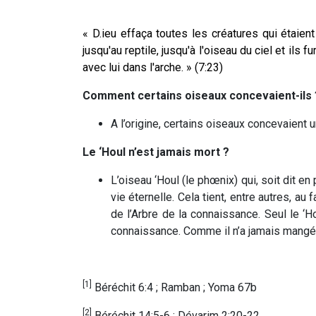
« D.ieu effaça toutes les créatures qui étaient
jusqu'au reptile, jusqu'à l'oiseau du ciel et ils f
avec lui dans l'arche. » (7:23)
Comment certains oiseaux concevaient-ils 
A l’origine, certains oiseaux concevaient u
Le ‘Houl n’est jamais mort ?
L’oiseau ‘Houl (le phœnix) qui, soit dit en
vie éternelle. Cela tient, entre autres, au
de l’Arbre de la connaissance. Seul le ‘H
connaissance. Comme il n’a jamais mangé d
[1]
Béréchit 6:4 ; Ramban ; Yoma 67b
[2]
Béréchit 14:5-6 ; Dévarim 2:20-22