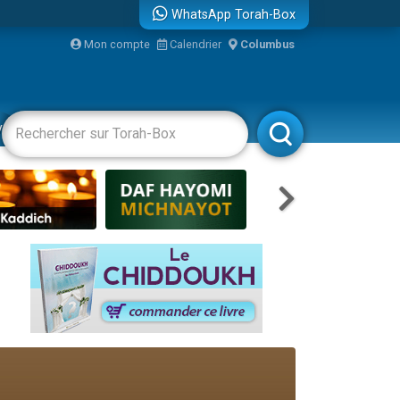
WhatsApp Torah-Box
Mon compte
Calendrier
Columbus
re
vertissements
Livres
Rabbanim