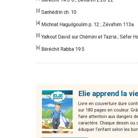
[3]
Sanhédrin ch. 10
[4]
Michnat Haguilgoulim p. 12 ; Zéva’him 113a
[5]
Yalkout David sur Chémini et Tazria ; Séfer H
[6]
Béréchit Rabba 19:5
Elie apprend la vie
Livre en couverture dure cont
sur 180 pages en couleur. Grâ
faire attention aux dangers de 
caractère. Chaque dessin ou d
éduquer l'enfant selon les bo