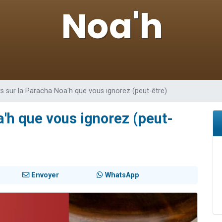
sion radio : Visions de grandeur n°104 : Le Chabbath et le Birkat Hamazone à 
 viennent de demander une bénédiction
de donner son Maasser
49 places pour étudier en groupe sur Zoom
 donner son Maasser
ts sur la Paracha Noa'h que vous ignorez (peut-être)
a'h que vous ignorez (peut-
Envoyer
WhatsApp