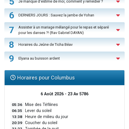
5
Je manque d'estime de moi, comment y remédier ?
6
DERNIERS JOURS : Sauvez la jambe de Yohan
7
Assister à un mariage mélangé pour le repas et séparé
pour les danses ?! (Rav Gabriel DAYAN)
8
Horaires du Jeûne de Ticha Béav
9
Elyana au buisson ardent
Horaires pour Columbus
6 Août 2026 - 23 Av 5786
05:36
Mise des Téfilines
06:35
Lever du soleil
13:38
Heure de milieu du jour
20:39
Coucher du soleil
21:22
Tombée de la nuit