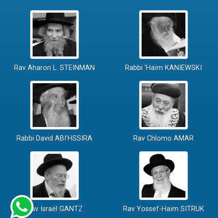
Rav Aharon L. STEINMAN
Rabbi 'Haïm KANIEWSKI
Rabbi David ABI'HSSIRA
Rav Chlomo AMAR
Rav Israël GANTZ
Rav Yossef-Haïm SITRUK