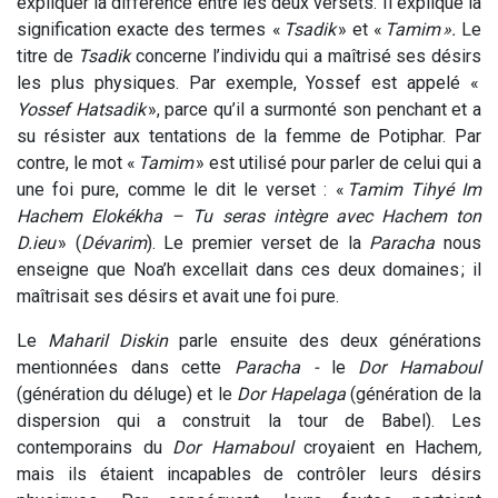
expliquer la différence entre les deux versets. Il explique la
signification exacte des termes «
Tsadik
» et «
Tamim ».
Le
titre de
Tsadik
concerne l’individu qui a maîtrisé ses désirs
les plus physiques. Par exemple, Yossef est appelé «
Yossef Hatsadik
», parce qu’il a surmonté son penchant et a
su résister aux tentations de la femme de Potiphar. Par
contre, le mot «
Tamim
» est utilisé pour parler de celui qui a
une foi pure, comme le dit le verset : «
Tamim Tihyé Im
Hachem Elokékha – Tu seras intègre avec Hachem ton
D.ieu
» (
Dévarim
). Le premier verset de la
Paracha
nous
enseigne que Noa’h excellait dans ces deux domaines ; il
maîtrisait ses désirs et avait une foi pure.
Le
Maharil Diskin
parle ensuite des deux générations
mentionnées dans cette
Paracha -
le
Dor
Hamaboul
(génération du déluge) et le
Dor Hapelaga
(génération de la
dispersion qui a construit la tour de Babel). Les
contemporains du
Dor Hamaboul
croyaient en Hachem
,
mais ils étaient incapables de contrôler leurs désirs