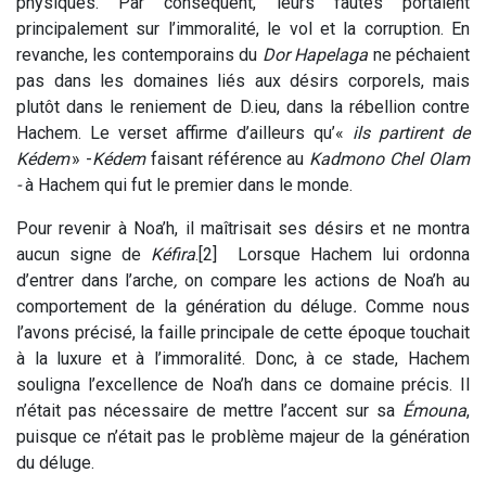
physiques. Par conséquent, leurs fautes portaient
principalement sur l’immoralité, le vol et la corruption. En
revanche, les contemporains du
Dor Hapelaga
ne péchaient
pas dans les domaines liés aux désirs corporels, mais
plutôt dans le reniement de D.ieu, dans la rébellion contre
Hachem. Le verset affirme d’ailleurs qu’«
ils partirent de
Kédem
» -
Kédem
faisant référence au
Kadmono Chel Olam
-
à Hachem qui fut le premier dans le monde.
Pour revenir à Noa’h, il maîtrisait ses désirs et ne montra
aucun signe de
Kéfira
.[2] Lorsque Hachem lui ordonna
d’entrer dans l’arche
,
on compare les actions de Noa’h au
comportement de la génération du déluge
.
Comme nous
l’avons précisé, la faille principale de cette époque touchait
à la luxure et à l’immoralité. Donc, à ce stade, Hachem
souligna l’excellence de Noa’h dans ce domaine précis. Il
n’était pas nécessaire de mettre l’accent sur sa
Émouna
,
puisque ce n’était pas le problème majeur de la génération
du déluge.