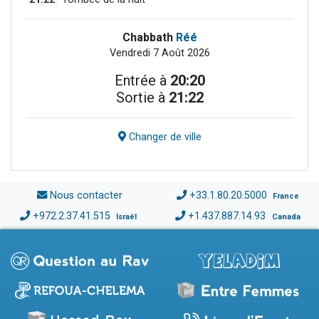
Chabbath
Réé
Vendredi 7 Août 2026
Entrée à
20:20
Sortie à
21:22
Changer de ville
Nous contacter
+33.1.80.20.5000
France
+972.2.37.41.515
+1.437.887.14.93
Israël
Canada