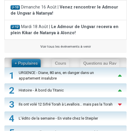
Dimanche 16 Août |
Venez rencontrer le Admour
J-10
de Ungvar à Natanya!
Mardi 18 Août |
Le Admour de Ungvar recevra en
J-12
plein Kikar de Natanya à Alonzo!
Voir tous les événements à venir
+ Populaires
Cours
Questions au Rav
1
URGENCE - Diane, 80 ans, en danger dans un
appartement insalubre
2
Histoire - À bord du Titanic
3
Ils ont volé 12 Sifré Torah à Levallois… mais pas la Torah
4
L'édito de la semaine - En visite chez le Steipler