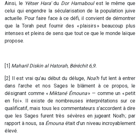
Ainsi, le
Yétser Hara'
du
Dor Hamaboul
est le même que
celui qui engendre la sécularisation de la population juive
actuelle. Pour faire face à ce défi, il convient de démontrer
que la Torah peut fournir des « plaisirs » beaucoup plus
intenses et pleins de sens que tout ce que le monde laïque
propose.
[1]
Maharil Diskin al Hatorah, Béréchit 6,9.
[2] Il est vrai qu’au début du déluge,
Noa’h
fut lent à entrer
dans l’arche et nos Sages le blâment à ce propos, le
désignant comme «
Miktané Émouna
» — comme un « petit
en foi ». Il existe de nombreuses interprétations sur ce
qualificatif, mais tous les commentateurs s’accordent à dire
que les Sages furent très sévères en jugeant Noa’h ; par
rapport à nous, sa
É
mouna
était d’un niveau incroyablement
élevé.