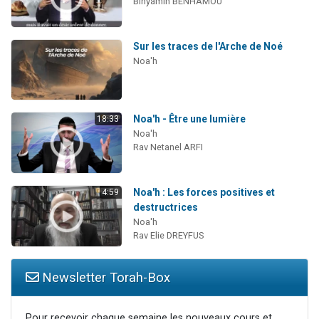
Binyamin BENHAMOU
Sur les traces de l'Arche de Noé
Noa'h
Noa'h - Être une lumière
18:33
Noa'h
Rav Netanel ARFI
Noa'h : Les forces positives et
4:59
destructrices
Noa'h
Rav Elie DREYFUS
Newsletter Torah-Box
Pour recevoir chaque semaine les nouveaux cours et