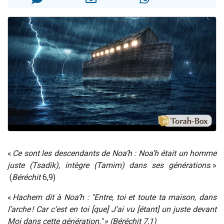
Nouvelle émission radio : Visions de grandeur n°104 : Le Chabbath et le Birkat Hamazone à travers le temps
61 personnes viennent de demander une bénédiction
Ariel vient de donner son Maasser
Il reste 49 places pour étudier en groupe sur Zoom
Eva vient de donner son Maasser
«
Ce sont les descendants de Noa’h : Noa’h était un homme
juste (Tsadik), intègre (Tamim) dans ses générations
. »
(
Béréchit
6,9)
«
Hachem dit à Noa’h : "Entre, toi et toute ta maison, dans
l’arche ! Car c’est en toi [que] J’ai vu [étant] un juste devant
Moi dans cette génération." » (Béréchit
7,1)