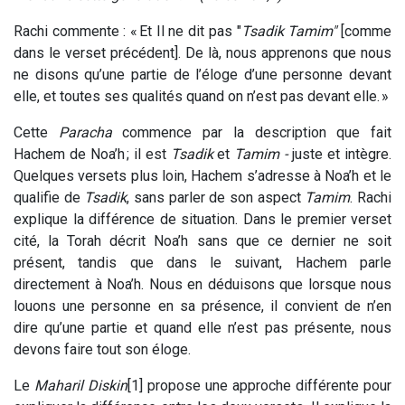
Rachi commente : « Et Il ne dit pas "
Tsadik Tamim"
[comme
dans le verset précédent]. De là, nous apprenons que nous
ne disons qu’une partie de l’éloge d’une personne devant
elle, et toutes ses qualités quand on n’est pas devant elle. »
Cette
Paracha
commence par la description que fait
Hachem de Noa’h ; il est
Tsadik
et
Tamim -
juste et intègre.
Quelques versets plus loin, Hachem s’adresse à Noa’h et le
qualifie de
Tsadik
, sans parler de son aspect
Tamim
. Rachi
explique la différence de situation. Dans le premier verset
cité, la Torah décrit Noa’h sans que ce dernier ne soit
présent, tandis que dans le suivant, Hachem parle
directement à Noa’h. Nous en déduisons que lorsque nous
louons une personne en sa présence, il convient de n’en
dire qu’une partie et quand elle n’est pas présente, nous
devons faire tout son éloge.
Le
Maharil Diskin
[1] propose une approche différente pour