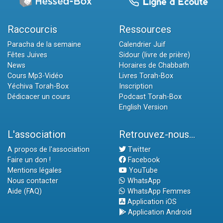
Raccourcis
Ressources
Paracha de la semaine
Calendrier Juif
Fêtes Juives
Sidour (livre de prière)
News
Horaires de Chabbath
Cours Mp3-Vidéo
Livres Torah-Box
Yéchiva Torah-Box
Inscription
Dédicacer un cours
Podcast Torah-Box
English Version
L'association
Retrouvez-nous...
A propos de l'association
Twitter
Faire un don !
Facebook
Mentions légales
YouTube
Nous contacter
WhatsApp
Aide (FAQ)
WhatsApp Femmes
Application iOS
Application Android