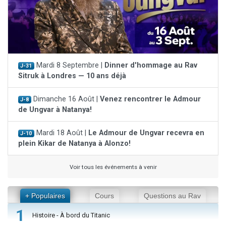
Mardi 8 Septembre |
Dinner d'hommage au Rav
J-31
Sitruk à Londres — 10 ans déjà
Dimanche 16 Août |
Venez rencontrer le Admour
J-8
de Ungvar à Natanya!
Mardi 18 Août |
Le Admour de Ungvar recevra en
J-10
plein Kikar de Natanya à Alonzo!
Voir tous les événements à venir
+ Populaires
Cours
Questions au Rav
1
Histoire - À bord du Titanic