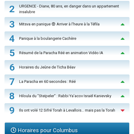
2
URGENCE - Diane, 80 ans, en danger dans un appartement
insalubre
3
Mitsva en panique 😨 Arriver à l'heure à la Téfila
4
Panique à la boulangerie Cachère
5
Résumé de la Paracha Réé en animation Vidéo IA
6
Horaires du Jeûne de Ticha Béav
7
La Paracha en 60 secondes : Réé
8
Hiloula du "Steïpeler" : Rabbi Ya’acov Israël Kanievsky
9
Ils ont volé 12 Sifré Torah à Levallois… mais pas la Torah
Horaires pour Columbus