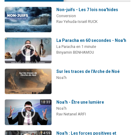
Non-juifs - Les 7 lois noa'hides
Conversion
Rav Yehuda-Israël RUCK
La Paracha en 60 secondes - Noa'h
La Paracha en 1 minute
Binyamin BENHAMOU
Sur les traces de l'Arche de Noé
Noa'h
Noa'h - Être une lumière
18:33
Noa'h
Rav Netanel ARFI
Noa'h : Les forces positives et
4:59