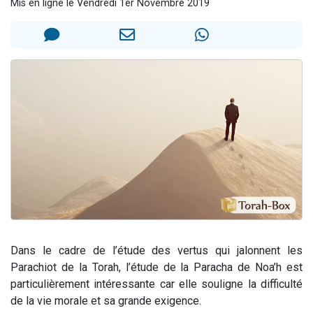
Mis en ligne le Vendredi 1er Novembre 2019
13 personnes viennent de demander une bénédiction
30 personnes viennent de faire un don pour Sauvez la jambe de Yohan
Il reste 49 places pour étudier en groupe sur Zoom
12 nouvelles musiques dans Torah-Box Music
29 personnes viennent de demander une bénédiction
Dans le cadre de l’étude des vertus qui jalonnent les
Parachiot de la Torah, l’étude de la Paracha de Noa’h est
particulièrement intéressante car elle souligne la difficulté
de la vie morale et sa grande exigence.