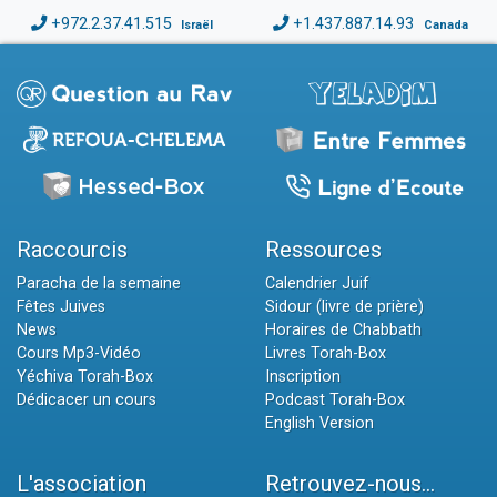
+972.2.37.41.515
+1.437.887.14.93
Israël
Canada
Raccourcis
Ressources
Paracha de la semaine
Calendrier Juif
Fêtes Juives
Sidour (livre de prière)
News
Horaires de Chabbath
Cours Mp3-Vidéo
Livres Torah-Box
Yéchiva Torah-Box
Inscription
Dédicacer un cours
Podcast Torah-Box
English Version
L'association
Retrouvez-nous...