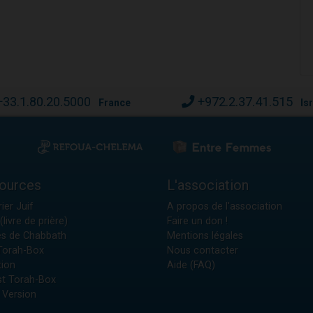
+33.1.80.20.5000
+972.2.37.41.515
France
Is
ources
L'association
ier Juif
A propos de l'association
(livre de prière)
Faire un don !
es de Chabbath
Mentions légales
 Torah-Box
Nous contacter
tion
Aide (FAQ)
t Torah-Box
 Version