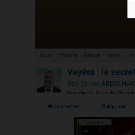
3 personnes 
2 personnes 
3 personnes 
2 nouvel
4 personn
Accueil
Paracha
Béréchit
Vayéra
Vayé
Vayéra : le secre
Rav Daniel ABDELHAK
Mis en ligne le Mercredi 5 Novemb
Commenter
Imprimer