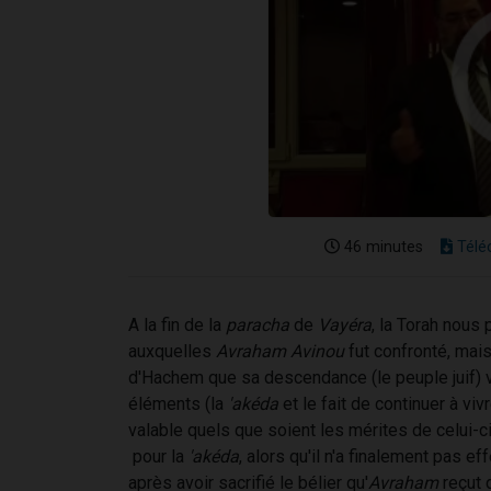
46 minutes
Télé
A la fin de la
paracha
de
Vayéra
, la Torah nous 
auxquelles
Avraham Avinou
fut confronté, mai
d'Hachem que sa descendance (le peuple juif) vi
éléments (la
'akéda
et le fait de continuer à vi
valable quels que soient les mérites de celui-c
pour la
'akéda
, alors qu'il n'a finalement pas 
après avoir sacrifié le bélier qu'
Avraham
reçut