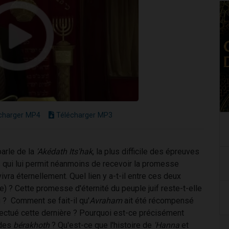
charger MP4
Télécharger MP3
parle de la
'Akédath Its'hak
, la plus difficile des épreuves
s qui lui permit néanmoins de recevoir la promesse
vra éternellement. Quel lien y a-t-il entre ces deux
vre) ? Cette promesse d'éternité du peuple juif reste-t-elle
i ? Comment se fait-il qu'
Avraham
ait été récompensé
effectué cette dernière ? Pourquoi est-ce précisément
 des
bérakhoth
? Qu'est-ce que l'histoire de
'Hanna
et