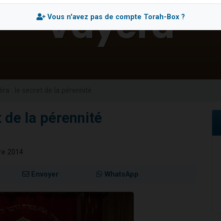
viennent de nous rejoindre sur WhatsApp
Vous n'avez pas de compte Torah-Box ?
viennent de nous rejoindre sur WhatsApp
viennent de nous rejoindre sur WhatsApp
les musiques dans Torah-Box Music
es viennent de faire un don pour Reloger Rivka, 6 enfants, victime de violences
ra : le secret de la pérennité
t de la pérennité
re 2014
Envoyer
WhatsApp