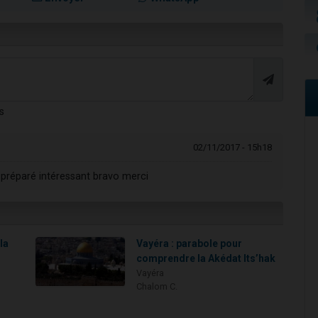
s
02/11/2017 - 15h18
 préparé intéressant bravo merci
la
Vayéra : parabole pour
comprendre la Akédat Its’hak
Vayéra
Chalom C.