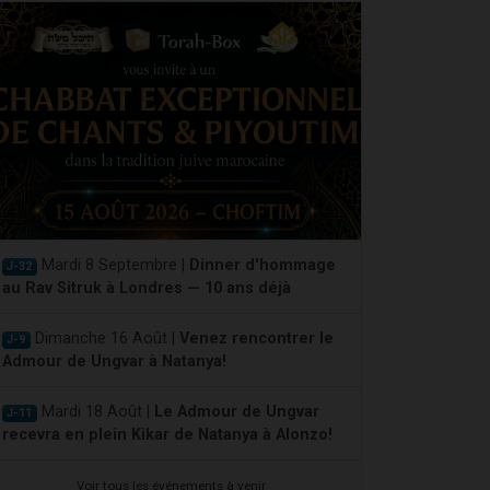
Mardi 8 Septembre |
Dinner d'hommage
J-32
au Rav Sitruk à Londres — 10 ans déjà
Dimanche 16 Août |
Venez rencontrer le
J-9
Admour de Ungvar à Natanya!
Mardi 18 Août |
Le Admour de Ungvar
J-11
recevra en plein Kikar de Natanya à Alonzo!
Voir tous les événements à venir