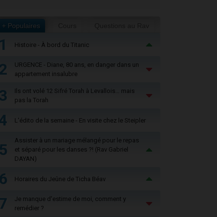
+ Populaires
Cours
Questions au Rav
1
Histoire - À bord du Titanic
2
URGENCE - Diane, 80 ans, en danger dans un
appartement insalubre
3
Ils ont volé 12 Sifré Torah à Levallois… mais
pas la Torah
4
L'édito de la semaine - En visite chez le Steipler
Assister à un mariage mélangé pour le repas
5
et séparé pour les danses ?! (Rav Gabriel
DAYAN)
6
Horaires du Jeûne de Ticha Béav
7
Je manque d'estime de moi, comment y
remédier ?