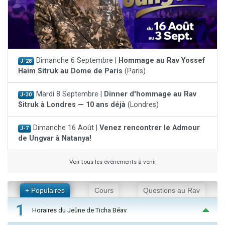
Dimanche 6 Septembre |
Hommage au Rav Yossef
J-28
Haim Sitruk au Dome de Paris
(Paris)
Mardi 8 Septembre |
Dinner d'hommage au Rav
J-30
Sitruk à Londres — 10 ans déjà
(Londres)
Dimanche 16 Août |
Venez rencontrer le Admour
J-7
de Ungvar à Natanya!
Voir tous les événements à venir
+ Populaires
Cours
Questions au Rav
1
Horaires du Jeûne de Ticha Béav