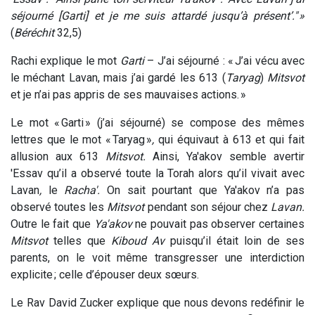
séjourné [Garti] et je me suis attardé jusqu’à présent’." »
(
Béréchit
32,5)
Rachi explique le mot
Garti
– J’ai séjourné : « J’ai vécu avec
le méchant Lavan, mais j’ai gardé les 613 (
Taryag
)
Mitsvot
et je n’ai pas appris de ses mauvaises actions. »
Le mot « Garti » (j’ai séjourné) se compose des mêmes
lettres que le mot « Taryag »
,
qui équivaut à 613 et qui fait
allusion aux 613
Mitsvot.
Ainsi, Ya'akov semble avertir
'Essav qu’il a observé toute la Torah alors qu’il vivait avec
Lavan
,
le
Racha'.
On sait pourtant que Ya'akov n’a pas
observé toutes les
Mitsvot
pendant son séjour chez
Lavan.
Outre le fait que
Ya'akov
ne pouvait pas observer certaines
Mitsvot
telles que
Kiboud Av
puisqu’il était loin de ses
parents, on le voit même transgresser une interdiction
explicite ; celle d’épouser deux sœurs.
Le Rav David Zucker explique que nous devons redéfinir le