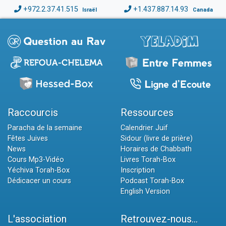
+972.2.37.41.515
+1.437.887.14.93
Israël
Canada
Raccourcis
Ressources
Paracha de la semaine
Calendrier Juif
Fêtes Juives
Sidour (livre de prière)
News
Horaires de Chabbath
Cours Mp3-Vidéo
Livres Torah-Box
Yéchiva Torah-Box
Inscription
Dédicacer un cours
Podcast Torah-Box
English Version
L'association
Retrouvez-nous...