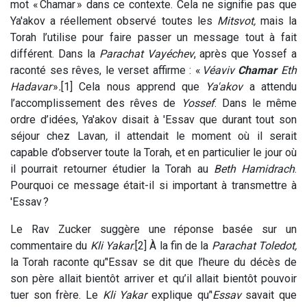
mot «
Chamar
» dans ce contexte. Cela ne signifie pas que
Ya'akov a réellement observé toutes les
Mitsvot,
mais la
Torah l’utilise pour faire passer un message tout à fait
différent. Dans la
Parachat Vayéchev
, après que Yossef a
raconté ses rêves, le verset affirme : «
Véaviv
Chamar
Eth
Hadavar
»
.
[1] Cela nous apprend que
Ya'akov
a attendu
l’accomplissement des rêves de
Yossef
. Dans le même
ordre d’idées, Ya'akov disait à 'Essav que durant tout son
séjour chez Lavan
,
il attendait le moment où il serait
capable d’observer toute la Torah, et en particulier le jour où
il pourrait retourner étudier la Torah au
Beth Hamidrach
.
Pourquoi ce message était-il si important à transmettre à
'Essav ?
Le Rav Zucker suggère une réponse basée sur un
commentaire du
Kli Yakar
.[2] À la fin de la
Parachat Toledot,
la Torah raconte qu’'Essav se dit que l’heure du décès de
son père allait bientôt arriver et qu’il allait bientôt pouvoir
tuer son frère. Le
Kli Yakar
explique qu’'
Essav
savait que