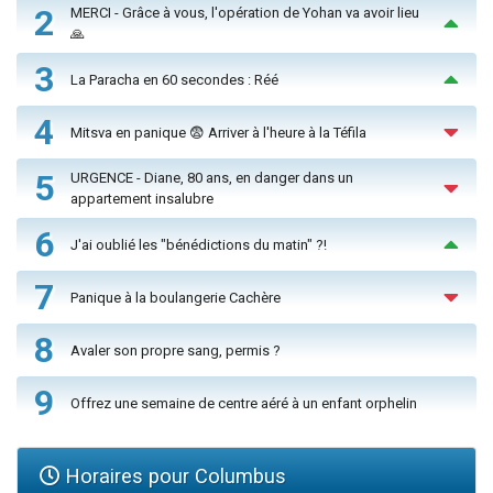
2
MERCI - Grâce à vous, l'opération de Yohan va avoir lieu
🙏
3
La Paracha en 60 secondes : Réé
4
Mitsva en panique 😨 Arriver à l'heure à la Téfila
5
URGENCE - Diane, 80 ans, en danger dans un
appartement insalubre
6
J'ai oublié les "bénédictions du matin" ?!
7
Panique à la boulangerie Cachère
8
Avaler son propre sang, permis ?
9
Offrez une semaine de centre aéré à un enfant orphelin
Horaires pour Columbus