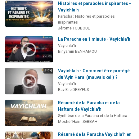
Histoires et paraboles inspirantes -
Vayichla'h
Paracha : Histoires et paraboles
inspirantes
Jérome TOUBOUL
La Paracha en 1 minute - Vayichla'h
Vayichla'h
Binyamin BENHAMOU
Vayichla'h - Comment être protégé
5:04
du 'Ayin Hara' (mauvais œil) ?
Vayichla'h
Rav Elie DREYFUS
Résumé de la Paracha et de la
Haftara de Vayichla'h
Synthèse de la Paracha et de la Haftara
Moshé 'Haïm SEBBAH
Résumé de la Paracha Vayichla'h en