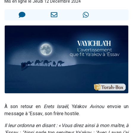
Mis en ligne le Jeudi 12 Décembre 2024
17 personnes viennent de demander une bénédiction
4 personnes viennent de nous rejoindre sur WhatsApp
Il reste 49 places pour étudier en groupe sur Zoom
Eva vient de donner son Maasser
Eli vient de donner son Maasser
À son retour en
Erets Israël
, Ya'akov
Avinou
envoie un
message à 'Essav
,
son frère hostile.
Il leur ordonna en disant : « Vous direz ainsi à mon maître, à
'Essav : "Ainsi parle ton serviteur Ya'akov : ‘Avec Lavan j’ai