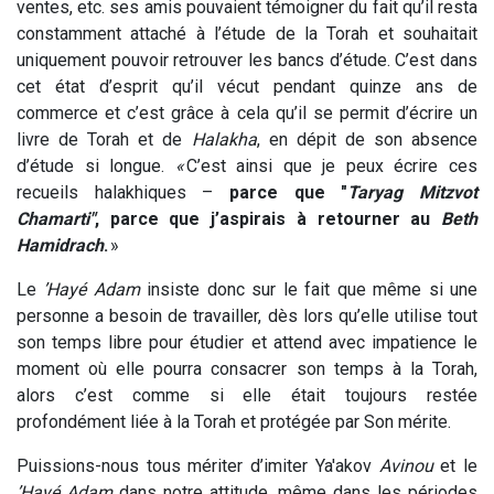
ventes, etc. ses amis pouvaient témoigner du fait qu’il resta
constamment attaché à l’étude de la Torah et souhaitait
uniquement pouvoir retrouver les bancs d’étude. C’est dans
cet état d’esprit qu’il vécut pendant quinze ans de
commerce et c’est grâce à cela qu’il se permit d’écrire un
livre de Torah et de
Halakha
, en dépit de son absence
d’étude si longue.
«
C’est ainsi que je peux écrire ces
recueils halakhiques –
parce que "
Taryag Mitzvot
Chamarti"
, parce que j’aspirais à retourner au
Beth
Hamidrach
.
»
Le
’Hayé Adam
insiste donc sur le fait que même si une
personne a besoin de travailler, dès lors qu’elle utilise tout
son temps libre pour étudier et attend avec impatience le
moment où elle pourra consacrer son temps à la Torah,
alors c’est comme si elle était toujours restée
profondément liée à la Torah et protégée par Son mérite.
Puissions-nous tous mériter d’imiter Ya'akov
Avinou
et le
’Hayé Adam
dans notre attitude, même dans les périodes