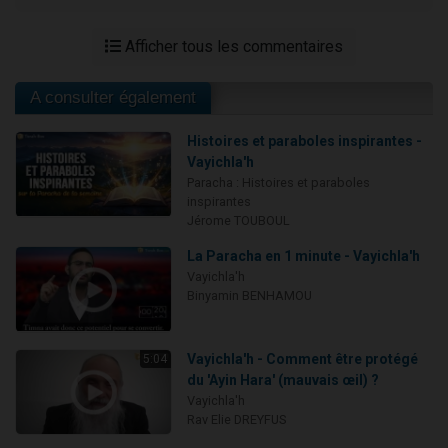
Afficher tous les commentaires
A consulter également
Histoires et paraboles inspirantes -
Vayichla'h
Paracha : Histoires et paraboles
inspirantes
Jérome TOUBOUL
La Paracha en 1 minute - Vayichla'h
Vayichla'h
Binyamin BENHAMOU
Vayichla'h - Comment être protégé
5:04
du 'Ayin Hara' (mauvais œil) ?
Vayichla'h
Rav Elie DREYFUS