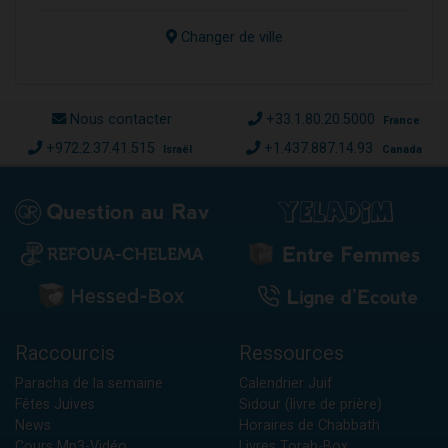
Changer de ville
Nous contacter
+33.1.80.20.5000
France
+972.2.37.41.515
+1.437.887.14.93
Israël
Canada
Raccourcis
Ressources
Paracha de la semaine
Calendrier Juif
Fêtes Juives
Sidour (livre de prière)
News
Horaires de Chabbath
Cours Mp3-Vidéo
Livres Torah-Box