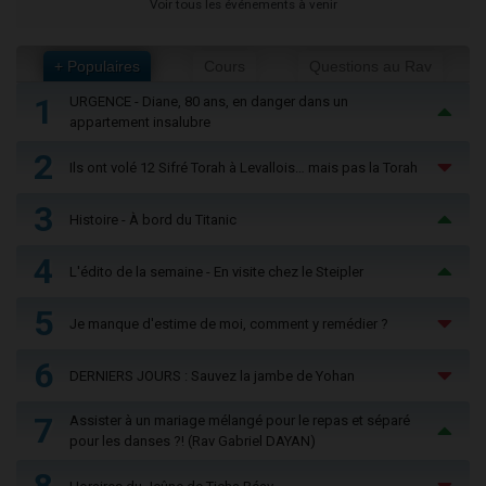
Voir tous les événements à venir
+ Populaires
Cours
Questions au Rav
1
URGENCE - Diane, 80 ans, en danger dans un
appartement insalubre
2
Ils ont volé 12 Sifré Torah à Levallois… mais pas la Torah
3
Histoire - À bord du Titanic
4
L'édito de la semaine - En visite chez le Steipler
5
Je manque d'estime de moi, comment y remédier ?
6
DERNIERS JOURS : Sauvez la jambe de Yohan
7
Assister à un mariage mélangé pour le repas et séparé
pour les danses ?! (Rav Gabriel DAYAN)