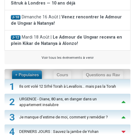
Sitruk à Londres — 10 ans déjà
Dimanche 16 Août |
Venez rencontrer le Admour
J-10
de Ungvar à Natanya!
Mardi 18 Août |
Le Admour de Ungvar recevra en
J-12
plein Kikar de Natanya à Alonzo!
Voir tous les événements à venir
+ Populaires
Cours
Questions au Rav
1
Ils ont volé 12 Sifré Torah à Levallois… mais pas la Torah
2
URGENCE - Diane, 80 ans, en danger dans un
appartement insalubre
3
Je manque d'estime de moi, comment y remédier ?
4
DERNIERS JOURS : Sauvez la jambe de Yohan