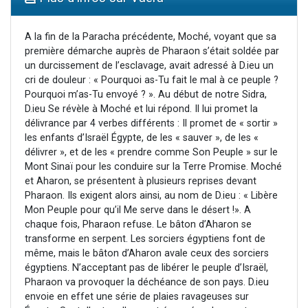
Dovan vient de donner son Maasser
2 personnes viennent de nous rejoindre sur WhatsApp
A la fin de la Paracha précédente, Moché, voyant que sa
première démarche auprès de Pharaon s’était soldée par
2 personnes viennent de nous rejoindre sur WhatsApp
un durcissement de l’esclavage, avait adressé à D.ieu un
Malgorzata vient de donner son Maasser
cri de douleur : « Pourquoi as-Tu fait le mal à ce peuple ?
Pourquoi m’as-Tu envoyé ? ». Au début de notre Sidra,
3 personnes viennent de nous rejoindre sur WhatsApp
D.ieu Se révèle à Moché et lui répond. Il lui promet la
délivrance par 4 verbes différents : Il promet de « sortir »
les enfants d’Israël Égypte, de les « sauver », de les «
délivrer », et de les « prendre comme Son Peuple » sur le
Mont Sinaï pour les conduire sur la Terre Promise. Moché
et Aharon, se présentent à plusieurs reprises devant
Pharaon. Ils exigent alors ainsi, au nom de D.ieu : « Libère
Mon Peuple pour qu’il Me serve dans le désert !». A
chaque fois, Pharaon refuse. Le bâton d’Aharon se
transforme en serpent. Les sorciers égyptiens font de
même, mais le bâton d’Aharon avale ceux des sorciers
égyptiens. N’acceptant pas de libérer le peuple d’Israël,
Pharaon va provoquer la déchéance de son pays. D.ieu
envoie en effet une série de plaies ravageuses sur