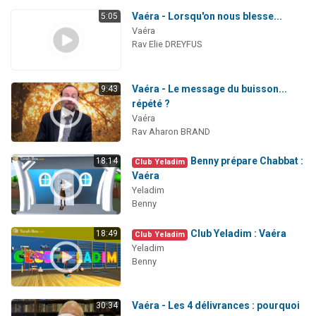
Vaéra - Lorsqu'on nous blesse...
5:05
Vaéra
Rav Elie DREYFUS
Vaéra - Le message du buisson...
9:43
répété ?
Vaéra
Rav Aharon BRAND
Benny prépare Chabbat :
18:14
Club Yeladim
Vaéra
Yeladim
Benny
Club Yeladim : Vaéra
18:49
Club Yeladim
Yeladim
Benny
Vaéra - Les 4 délivrances : pourquoi
30:34