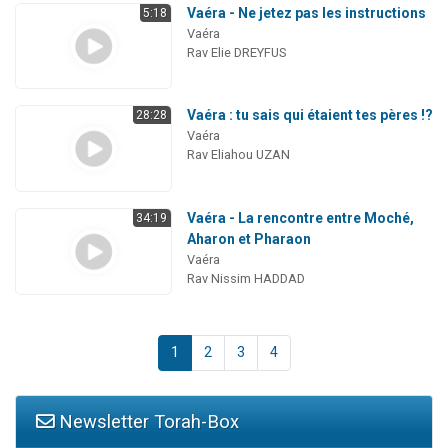
Vaéra - Ne jetez pas les instructions
5:18
Vaéra
Rav Elie DREYFUS
Vaéra : tu sais qui étaient tes pères !?
28:28
Vaéra
Rav Eliahou UZAN
Vaéra - La rencontre entre Moché,
34:19
Aharon et Pharaon
Vaéra
Rav Nissim HADDAD
1
2
3
4
Newsletter Torah-Box