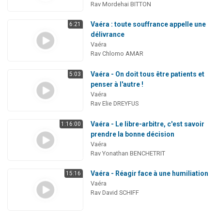
Rav Mordehai BITTON
Vaéra : toute souffrance appelle une
6:21
délivrance
Vaéra
Rav Chlomo AMAR
Vaéra - On doit tous être patients et
5:03
penser à l'autre !
Vaéra
Rav Elie DREYFUS
Vaéra - Le libre-arbitre, c'est savoir
1:16:00
prendre la bonne décision
Vaéra
Rav Yonathan BENCHETRIT
Vaéra - Réagir face à une humiliation
15:16
Vaéra
Rav David SCHIFF