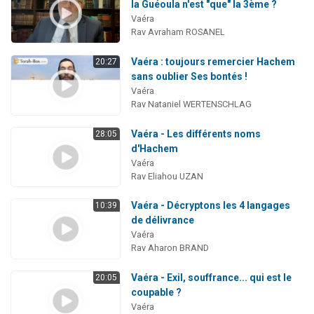
la Guéoula n'est "que" la 3ème ?
Vaéra
Rav Avraham ROSANEL
Vaéra : toujours remercier Hachem
20:27
sans oublier Ses bontés !
Vaéra
Rav Nataniel WERTENSCHLAG
Vaéra - Les différents noms
28:05
d'Hachem
Vaéra
Rav Eliahou UZAN
Vaéra - Décryptons les 4 langages
10:39
de délivrance
Vaéra
Rav Aharon BRAND
Vaéra - Exil, souffrance... qui est le
20:05
coupable ?
Vaéra