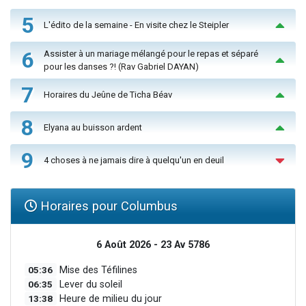
5
L'édito de la semaine - En visite chez le Steipler
6
Assister à un mariage mélangé pour le repas et séparé
pour les danses ?! (Rav Gabriel DAYAN)
7
Horaires du Jeûne de Ticha Béav
8
Elyana au buisson ardent
9
4 choses à ne jamais dire à quelqu'un en deuil
Horaires pour Columbus
6 Août 2026 - 23 Av 5786
05:36
Mise des Téfilines
06:35
Lever du soleil
13:38
Heure de milieu du jour